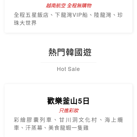
越南航空 全程無購物
全程五星飯店、下龍灣VIP船、陸龍灣、珍
珠大世界
熱門韓國遊
Hot Sale
歡樂釜山5日
只進彩妝
彩繪膠囊列車、甘川洞文化村、海上纜
車、汗蒸幕、美食龍蝦一隻雞