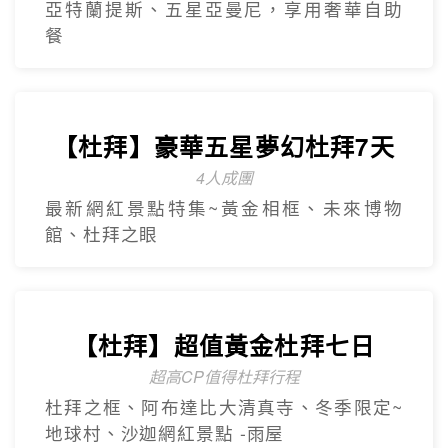
亞特蘭提斯、五星亞曼尼，享用奢華自助
餐
【杜拜】豪華五星夢幻杜拜7天
4人成團
最新網紅景點特集~黃金相框、未來博物
館、杜拜之眼
【杜拜】超值黃金杜拜七日
超高CP值得杜拜行程
杜拜之框、阿布達比大清真寺、冬季限定~
地球村、沙迦網紅景點 -⾬屋