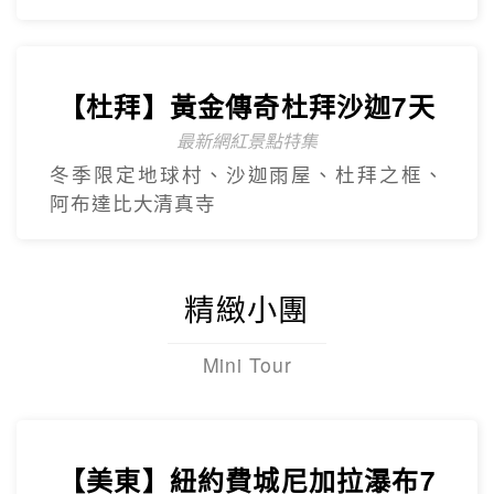
【杜拜】黃金傳奇杜拜沙迦7天
最新網紅景點特集
冬季限定地球村、沙迦⾬屋、杜拜之框、
阿布達比大清真寺
精緻小團
Mini Tour
【美東】紐約費城尼加拉瀑布7