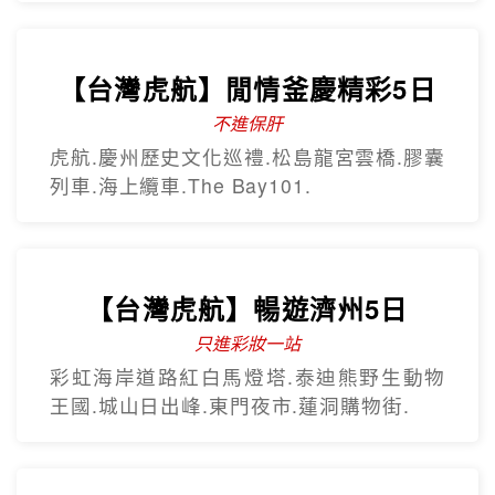
【台灣虎航】閒情釜慶精彩5日
不進保肝
虎航.慶州歷史文化巡禮.松島龍宮雲橋.膠囊
列車.海上纜車.The Bay101.
【台灣虎航】暢遊濟州5日
只進彩妝一站
彩虹海岸道路紅白馬燈塔.泰迪熊野生動物
王國.城山日出峰.東門夜市.蓮洞購物街.