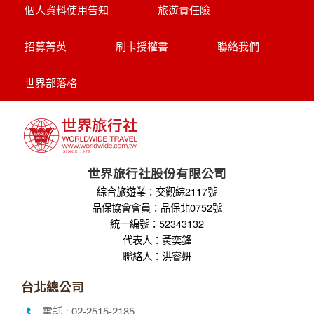
個人資料使用告知
旅遊責任險
招募菁英
刷卡授權書
聯絡我們
世界部落格
世界旅行社股份有限公司
綜合旅遊業：交觀綜2117號
品保協會會員：品保北0752號
統一編號：52343132
代表人：黃奕鋒
聯絡人：洪睿妍
台北總公司
電話 : 02-2515-2185