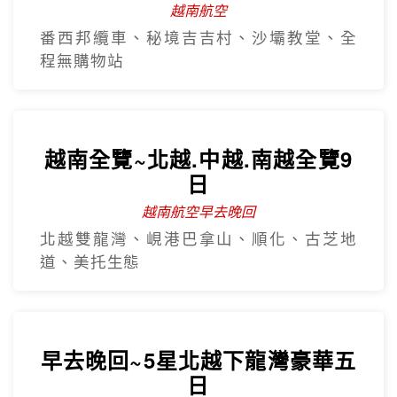
越南航空
番西邦纜車、秘境吉吉村、沙壩教堂、全
程無購物站
越南全覽~北越.中越.南越全覽9
日
越南航空早去晚回
北越雙龍灣、峴港巴拿山、順化、古芝地
道、美托生態
早去晚回~5星北越下龍灣豪華五
日