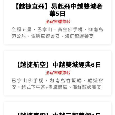
【越捷直飛】易起飛中越雙城奢
華5日
全程無購物站
全程五星、巴拿山、黃金佛手橋、迦南島
碗公船、電瓶車遊會安、海鮮龍蝦饗宴
【越捷航空】中越雙城經典6日
全程無購物站
巴拿山佛手橋、迦南島竹籃船、船遊會
安、越式下午茶+奧黛體驗、海鮮龍蝦饗宴