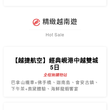
精緻越南遊
Hot Sale
【越捷航空】經典峴港中越雙城
5日
全程無購物站
巴拿山纜車+佛手橋、迦南島、會安古鎮、
下午茶+奧黛體驗、海鮮龍蝦饗宴