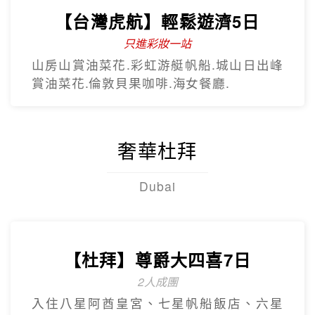
【台灣虎航】輕鬆遊濟5日
只進彩妝一站
山房山賞油菜花.彩虹游艇帆船.城山日出峰
賞油菜花.倫敦貝果咖啡.海女餐廳.
奢華杜拜
Dubai
【杜拜】尊爵大四喜7日
2人成團
入住八星阿酋皇宮、七星帆船飯店、六星