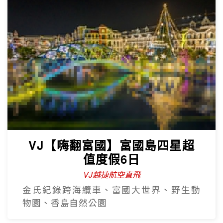
VJ【嗨翻富國】富國島四星超
值度假6日
VJ越捷航空直飛
金氏紀錄跨海纜車、富國大世界、野生動
物園、香島自然公園