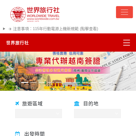
✈️ 注意事項：115年行動電源上機新規範 (點擊查看)
世界旅行社
精彩越南
往前
往後
熱門韓國
超夯日本
旅遊區域
目的地
悠遊美加
遊輪河輪
出發時間