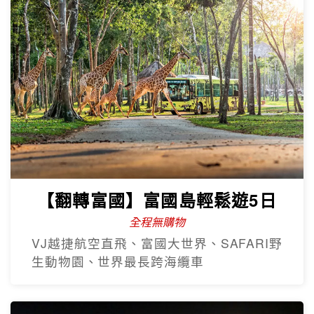
【翻轉富國】富國島輕鬆遊5日
全程無購物
VJ越捷航空直飛、富國大世界、SAFARI野
生動物園、世界最長跨海纜車