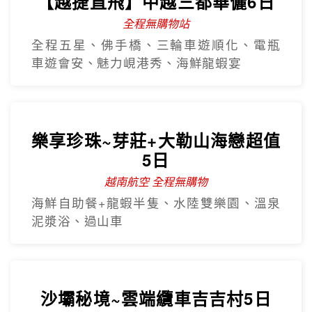
【越捷直飛】中越三都華儷6日
全程無購物站
全程五星、佛手橋、三輪車遊順化、電瓶
車遊會安、魅力峴港秀、海鮮龍蝦宴
樂享珍珠~芽莊+大勒山海戀超值
5日
越南航空 全程無購物
海鮮自助餐+龍蝦半隻、水陸雙樂園、溫泉
泥漿浴、過山車
沙壩秘境~雲端纜車吉吉村5日