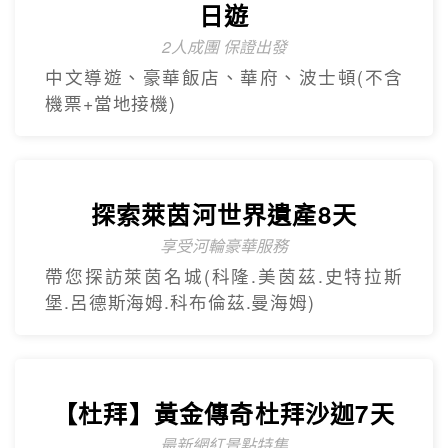
日遊
2人成團 保證出發
中文導遊、豪華飯店、華府、波士頓(不含
機票+當地接機)
探索萊茵河世界遺產8天
享受河輪豪華服務
帶您探訪萊茵名城(科隆.美茵茲.史特拉斯
堡.呂德斯海姆.科布倫茲.曼海姆)
【杜拜】黃金傳奇杜拜沙迦7天
最新網紅景點特集