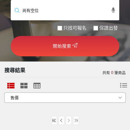
世界臻旅
中東非洲
只找可報名
保證出發
歐洲之旅
開始搜索
頂尖世界
二人成行
搜尋結果
共有
0
筆商品