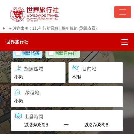
✈️ 注意事項：115年行動電源上機新規範 (點擊查看)
世界旅行社
團體旅遊
團體自由行
精彩越南
旅遊區域
目的地
熱門韓國
超夯日本
啟程地
悠遊美加
出發時間
遊輪河輪