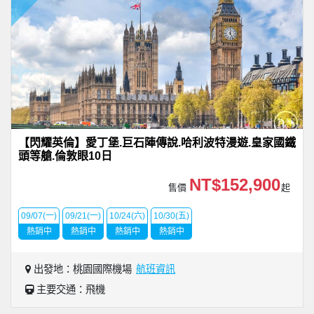
【閃耀英倫】愛丁堡.巨石陣傳說.哈利波特漫遊.皇家國鐵
頭等艙.倫敦眼10日
NT$152,900
售價
起
09/07(一)
09/21(一)
10/24(六)
10/30(五)
熱銷中
熱銷中
熱銷中
熱銷中
出發地：桃園國際機場
航班資訊
主要交通：飛機