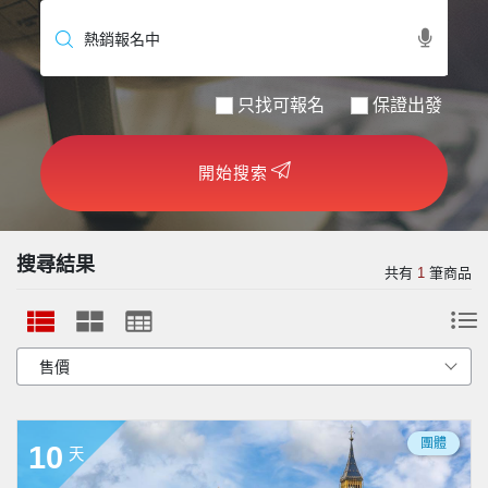
世界臻旅
中東非洲
只找可報名
保證出發
歐洲之旅
開始搜索
頂尖世界
二人成行
搜尋結果
共有
1
筆商品
團體
10
天