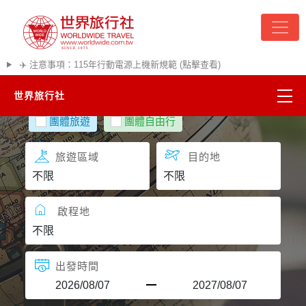
✈️ 注意事項：115年行動電源上機新規範 (點擊查看)
世界旅行社
團體旅遊
團體自由行
精彩越南
旅遊區域
目的地
熱門韓國
超夯日本
啟程地
悠遊美加
出發時間
遊輪河輪