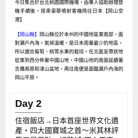
今日集合於台北桃園國際機場，由專人協助辦理登
機手續後，搭乘豪華噴射客機飛往日本【岡山空
港】
【岡山縣】
岡山縣位於本州的中國地區東南部，面
對瀨戶內海。氣候溫暖，是日本雨量最少的地區，
所以適合葡萄、桃等水果的栽培。在北面呈帶狀地
從東到西分佈著中國山地，中國山地的南面延續著
吉備高原和津山盆地，再往南便是面臨瀨戶內海的
岡山平原。
Day 2
住宿飯店→日本首座世界文化遺
產‧四大國寶城之首～米其林評