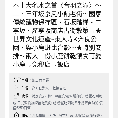
本十大名水之首〈音羽之滝〉～
二、三年坂京風小舖老街～國家
傳統建物保存區‧石坂階梯‧二
寧坂、產寧坂商店古街散策→★
世界文化遺產~東大寺&奈良公
園‧與小鹿班比合影～★特別安
排～兩人一份小鹿餅乾餵食可愛
小鹿→免稅店→飯店
早餐
：飯店內早餐
午餐
：為方便遊玩～敬請自理
晚餐
：特別安排~和牛壽喜燒/涮涮鍋御膳+螃蟹吃到飽
或 日式涮涮鍋螃蟹吃到飽 或 螃蟹吃到飽四季總匯自助餐 價
值6250日幣
住宿
：洲際集團 GARNER(本町 或 北船場 或 御堂筋)