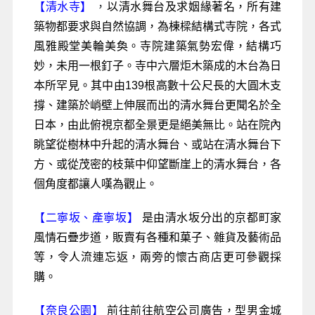
【清水寺】
，
以清水舞台及求姻緣著名，所有建
築物都要求與自然協調，為棟樑結構式寺院，各式
風雅殿堂美輪美奐。寺院建築氣勢宏偉，結構巧
妙，未用一根釘子。寺中六層炬木築成的木台為日
本所罕見。其中由139根高數十公尺長的大圓木支
撐、建築於峭壁上伸展而出的清水舞台更聞名於全
日本，由此俯視京都全景更是絕美無比。站在院內
眺望從樹林中升起的清水舞台、或站在清水舞台下
方、或從茂密的枝葉中仰望斷崖上的清水舞台，各
個角度都讓人嘆為觀止。
【二寧坂、產寧坂】
是由清水坂分出的京都町家
風情石疊步道，販賣有各種和菓子、雜貨及藝術品
等，令人流連忘返，兩旁的懷古商店更可參觀採
購。
【奈良公園】
前往前往航空公司廣告，型男金城