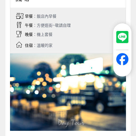
早餐
：飯店內早餐
午餐
：方便逛街~敬請自理
晚餐
：機上套餐
住宿
：溫暖的家