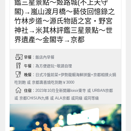
鑑三星景點～姬路城(不上天守
閣)→嵐山渡月橋～藝伎回憶錄之
竹林步道～源氏物語之宮‧野宮
神社→米其林評鑑三星景點～世
界遺產～金閣寺→京都
早餐
：飯店內早餐
午餐
：為方便遊玩~敬請自理
晚餐
：日式冷盤前菜+伊勢龍蝦海鮮拼盤+京都相撲火鍋
吃到飽 或 京都壽喜燒吃到飽￥3000
住宿
：2023年10月全新開幕loisir東寺 或 URBAN京都
或 京都CHISUN九條 或 ALA京都 或同級 或同等級