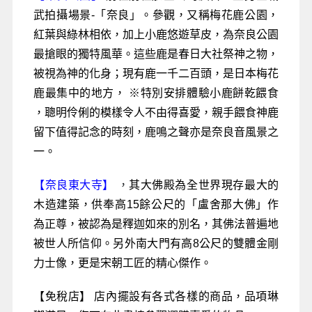
武拍攝場景-「奈良」。參觀，又稱梅花鹿公園，
紅葉與綠林相依，加上小鹿悠遊草皮，為奈良公園
最搶眼的獨特風華。這些鹿是春日大社祭神之物，
被視為神的化身；現有鹿一千二百頭，是日本梅花
鹿最集中的地方， ※特別安排體驗小鹿餅乾餵食
，聰明伶俐的模樣令人不由得喜愛，親手餵食神鹿
留下值得記念的時刻，鹿鳴之聲亦是奈良音風景之
一。
【奈良東大寺】
，
其大佛殿為全世界現存最大的
木造建築，供奉高15餘公尺的「盧舍那大佛」作
為正尊，被認為是釋迦如來的別名，其佛法普遍地
被世人所信仰。另外南大門有高8公尺的雙體金剛
力士像，更是宋朝工匠的精心傑作。
【免稅店】 店內擺設有各式各樣的商品，品項琳