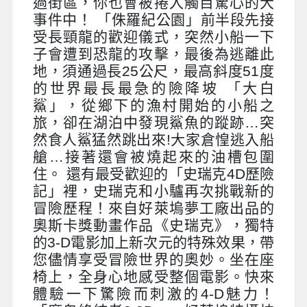
過街區，你也會被捲入觸目驚心的大
事件中！ 「侏羅紀公園」前半段先接
受長頸龍的歡迎儀式，突然小船一下
子會遭到恐龍的攻擊，最後為逃離此
地，須通過長25公尺，最高斜度51度
的世界最長最急的險降坡 「大白
鯊」，從鄉下的漁村開始的小船之
旅，卻在湖泊中發現鯊魚的蹤跡…突
然食人鯊猛然跳出來!大家倉惶逃入船
艙…接著還會被燒起來的油槽包圍
住。 還有最受歡迎的「史瑞克4D歷險
記」裡，史瑞克和小驢再次挑戰新的
冒險歷程！來自好萊塢夢工廠出品的
奧斯卡獎動畫作品《史瑞克》，獨特
的3-D電影加上新次元的特殊效果，帶
您儘情享受冒險世界的奧妙。坐在座
椅上，全身心地感受整個電影。快來
體驗一下驚險而刺激的4-D魅力！