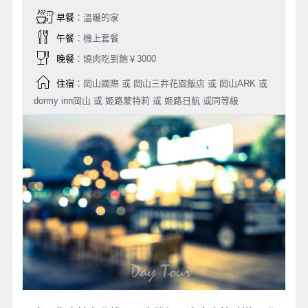
早餐
：溫暖的家
午餐
：機上套餐
晚餐
：燒肉吃到飽￥3000
住宿
：岡山國際 或 岡山三井花園飯店 或 岡山ARK 或
dormy inn岡山 或 姬路蒙特莉 或 姬路日航 或同等級