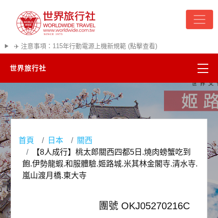
✈️ 注意事項：115年行動電源上機新規範 (點擊查看)
世界旅行社
精彩越南
熱門韓國
首頁
日本
關西
超夯日本
【8人成行】桃太郎關西四都5日.燒肉螃蟹吃到
飽.伊勢龍蝦.和服體驗.姬路城.米其林金閣寺.清水寺.
悠遊美加
嵐山渡月橋.東大寺
遊輪河輪
團號 OKJ05270216C