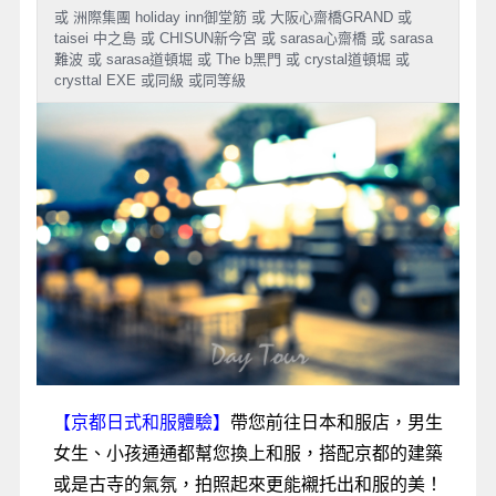
或 洲際集團 holiday inn御堂筋 或 大阪心齋橋GRAND 或
taisei 中之島 或 CHISUN新今宮 或 sarasa心齋橋 或 sarasa
難波 或 sarasa道頓堀 或 The b黑門 或 crystal道頓堀 或
crysttal EXE 或同級 或同等級
【京都日式和服體驗】
帶您前往日本和服店，男生
女生、小孩通通都幫您換上和服，搭配京都的建築
或是古寺的氣氛，拍照起來更能襯托出和服的美！