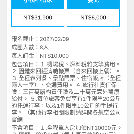
小孩不佔床
嬰兒
NT$31,900
NT$6,000
報名截止：2027/02/09
成團人數：8人
每人訂金：NT$10,000
包含項目：１.機場稅、燃料稅雜支等費用。
２.團體來回經濟艙機票（含來回機上餐）。
３.全程表列餐、景點門票、住宿飯店（全程
兩人一室）、交通費用。 ４.旅行社責任保
險：三百萬履約責任險及二十萬元意外醫療
給付。 ５.每位旅客免費享有1件限重20公斤
的托運行李，以及1件限重10公斤的手提行
李。 （其他行李相關限制請詳閱各航空公司
官網
不含項目：１.全程單人房加價NT10000元。