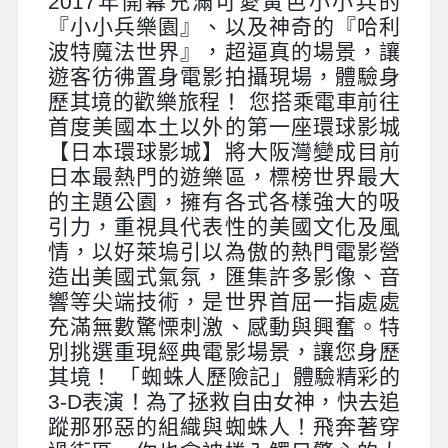
2017年開幕充滿可愛黃色小小兵的
『小小兵樂園』、以及神奇的『哈利
波特魔法世界』，超逼真的場景，讓
遊客彷彿置身電影拍攝現場，體驗身
歷其境的歡樂旅程！ 您搭乘電車前往
首度美國本土以外的第一座環球影城
【日本環球影城】將大阪灣變成目前
日本最熱門的遊樂區，標榜世界最大
的主題公園，擁有各式各樣強大的吸
引力，重視具代表性的美國文化及風
情，以好萊塢引以為傲的熱門電影營
造出美國式氣氛，匯集許多影像、音
響等尖端技術，是世界首屈一指處處
充滿無數驚慄刺激、感動與興奮。特
別挑選重現經典電影場景，讓您身歷
其境！ 「蜘蛛人歷險記」體驗精彩的
3-D表演！為了拯救自由女神，快去追
蹤那邪惡的組織與蜘蛛人！飛奔著穿