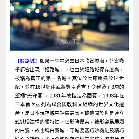
【姬路城】
如果一生中必去日本欣賞城廓，答案幾
乎都會出現「姬路城」，也由於姬路城保存度高，
被稱為真正的第一名城。其位於兵庫縣建於14世
紀，並在16世紀由武將豐臣秀吉下令建造了3層的
望樓“天守閣”，1931年被指定為國寶，1993年在
日本首次被列為聯合國教科文組織的世界文化遺
產，是日本現存城中評價最高。被傳聞於世是連立
式城樓建構的獨特性，它形態優美，被形容爲展翅
的白鷺，故也稱白鷺城，守城要塞巧妙機能及精巧