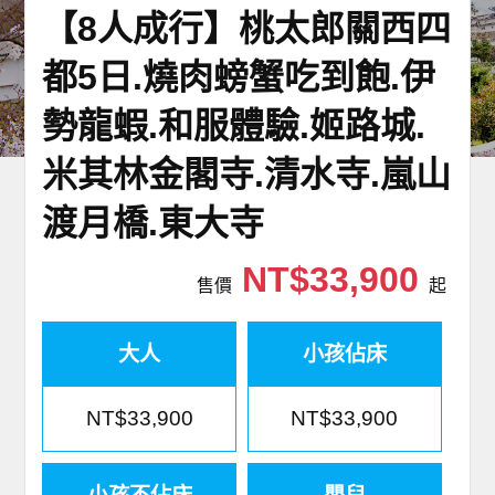
【8人成行】桃太郎關西四
世界臻旅
都5日.燒肉螃蟹吃到飽.伊
中東非洲
勢龍蝦.和服體驗.姬路城.
歐洲之旅
米其林金閣寺.清水寺.嵐山
頂尖世界
渡月橋.東大寺
二人成行
NT$33,900
售價
起
大人
小孩佔床
NT$33,900
NT$33,900