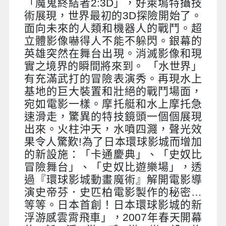
「魔鬼終結者2:3D」，好萊塢特攝技
術展現，世界最初的3D探險開始了。
面向未來的人類和機器人的戰鬥。超
立體影像嚇得人不能不躲閃。銀幕的
英雄突然在舞台出現。消滅影像和現
實之境界的瞬間將來到。 「水世界」
有充滿武打的冒險表演秀。再現水上
基地的巨大裝置和壯絕的戰鬥場面，
宛如電影一樣。摩托艇和水上摩托急
速滑走，驚異的特技鏡頭一個個展現
出來。火柱沖天，水噴四濺，聲光效
果令人驚歎!為了日本環球影城而增加
的新設施：「卡通慶典」、「史奴比
冒險舞台」、「史奴比遊樂場」，透
過『環球影城動畫魔術』解開電影導
演史帝芬．史匹柏電影製作的秘密…
等等。日本首創！日本環球影城的新
浮游感雲霄飛車」，2007年春天開幕