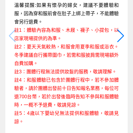
溫馨提醒:如果有懷孕的婦女，建議不要體驗和
服，因為穿和服前會在肚子上綁上帶子，不能體驗
會另行退費。
註1：體驗內容為和服、木屐、襪子、小提包，以
店家現場提供的為準。
註2：夏天天氣較熱，和服會用夏季和服或浴衣。
冬季建議自行攜帶圍巾，若需和服披肩需現場額外
自費加購。
註3：團體行程無法提供妝髮的服務，敬請理解。
註4：和服體驗已包含於團體行程中，若不參加體
驗者，請於團體出發前十日告知報名業務，每位可
退700台幣，若於出發後臨時告知不參與和服體驗
時，一概不予退費，敬請見諒。
註5：4歲以下嬰幼兒無法提供和服體驗，敬請見
諒。