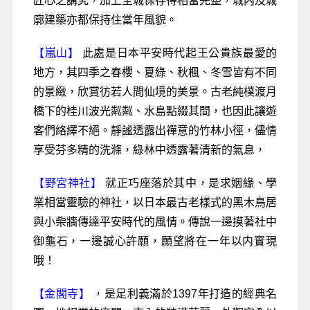
匠心之講究，加上全城保存得相當完整，城内及城
廓建築亦都保持住當年風貌。
【嵐山】
此處是日本平安時代起王公貴族最愛的
地方，其四季之春櫻、夏綠、秋楓、冬雪皆有不同
的景緻，欣賞彷若人間仙境的美景。古老純樸渡月
橋下的桂川波光粼粼、水島點綴其間，也因此讓遊
客們絡繹不絕。靜謐透露出禪意的竹林小徑，儘情
享受芬多精的洗滌，綠林中透露著清新的氣息，
【野宮神社】
就正巧座落於其中，是求姻緣、學
業相當靈驗的神社，以日本最古老樣式的黑木鳥居
與小柴牆傳達平安時代的風情。傳說一邊摸著社中
御龜石，一邊誠心許願，願望將在一年以内實現
哦！
【金閣寺】
，
是足利義滿於1397年打造的經典名