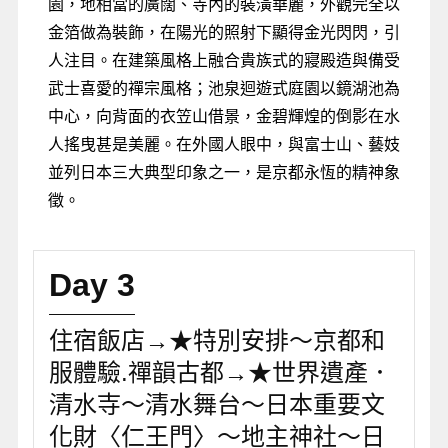
園，地相當的廣闊、寺內的裝潢華麗，外觀完全以
金箔做為裝飾，在陽光的照射下顯得金光閃閃，引
人注目。在建築風格上融合貴族式的寢殿造與備受
武士喜愛的禪宗風格；池泉迴遊式庭園以鏡湖池為
中心，向背面的衣笠山借景，金碧輝煌的倒影在水
人搖曳甚是美麗。在外國人眼中，與富士山、藝妓
並列日本三大典型印象之一，是京都永恆的精神象
徵。
Day 3
住宿飯店→★特別安排～京都和
服體驗.禪韻古都→★世界遺產．
清水寺～清水舞台～日本重要文
化財〈仁王門〉～地主神社～日