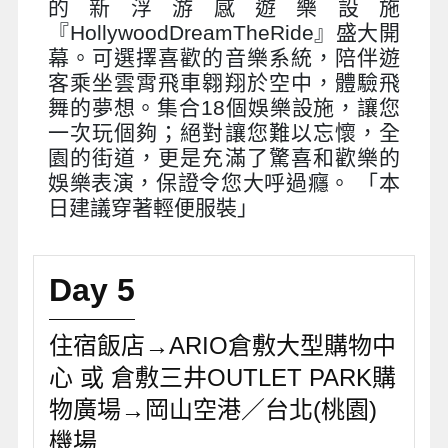
的新浮游感遊樂設施
『HollywoodDreamTheRide』盛大開
幕。可選擇喜歡的音樂系統，陪伴遊
客乘坐雲霄飛車翱翔於空中，體驗飛
舞的夢想。集合18個娛樂設施，讓您
一次玩個夠；絕對讓您難以忘懷，全
園的街道，更是充滿了驚喜和歡樂的
娛樂表演，保證令您大呼過癮。 「本
日建議穿著輕便服裝」
Day 5
住宿飯店→ARIO倉敷大型購物中
心 或 倉敷三井OUTLET PARK購
物廣場→岡山空港／台北(桃園)
機場