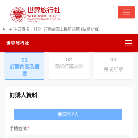
✈️ 注意事項：115年行動電源上機新規範 (點擊查看)
世界旅行社
02
03
01
精彩越南
確認訂購資料
訂購內容及優
完成訂單
惠
熱門韓國
超夯日本
訂購人資料
悠遊美加
驗證/登入
遊輪河輪
手機號碼