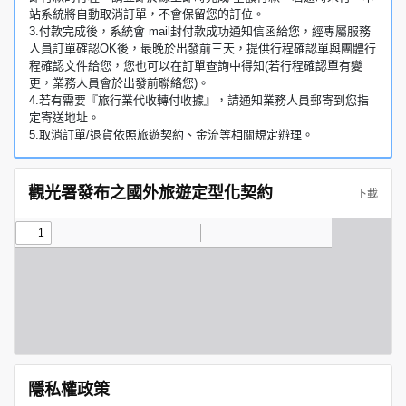
站系統將自動取消訂單，不會保留您的訂位。
3.付款完成後，系統會 mail封付款成功通知信函給您，經專屬服務
人員訂單確認OK後，最晚於出發前三天，提供行程確認單與團體行
程確認文件給您，您也可以在訂單查詢中得知(若行程確認單有變
更，業務人員會於出發前聯絡您)。
4.若有需要『旅行業代收轉付收據』，請通知業務人員郵寄到您指
定寄送地址。
5.取消訂單/退貨依照旅遊契約、金流等相關規定辦理。
觀光署發布之國外旅遊定型化契約
下載
隱私權政策