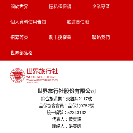
本網站在您使用服務信箱、問卷調查等互動性功能時，會保留
關於世界
隱私權保護
企業專區
您所提供的姓名、電子郵件地址、聯絡方式及使用時間等。
於一般瀏覽時，伺服器會自行記錄相關行徑，包括您使用連線
個人資料使用告知
旅遊責任險
設備的 IP 位址、使用時間、使用的瀏覽器、瀏覽及點選資料記
錄等，做為我們增進網站服務的參考依據，此記錄為內部應
用，決不對外公布。
招募菁英
刷卡授權書
聯絡我們
為提供精確的服務，我們會將收集的問卷調查內容進行統計與
分析，分析結果之統計數據或說明文字呈現，除供內部研究
外，我們會視需要公佈統計數據及說明文字，但不涉及特定個
世界部落格
人之資料。
除非取得您的同意或其他法令之特別規定，本網站絕不會將您
的個人資料揭露予第三人或使用於蒐集目的以外之其他用途。
在您於本網站註冊帳號、使用本網站相關產品、服務、活動或
贈獎時，本網站會收集您的個人識別資料，本網站也可以從商
業夥伴處取得個人資料。
世界旅行社股份有限公司
當客戶在本網站註冊時，我們會取得您的姓名、電話、住址、
綜合旅遊業：交觀綜2117號
身份證字號、電子郵件、出生日期、性別、行業等相關資料，
當您註冊成功，並登入使用我們的服務後，我們即取得您的資
品保協會會員：品保北0752號
料。註冊時，本網站取得您的姓名、電話、住址、身份證字
統一編號：52343132
號、電子郵件、出生日期、性別、行業等相關資料，當您註冊
代表人：黃奕鋒
成功，並登入使用我們的服務後，本網站即取得您的資料。
聯絡人：洪睿妍
其他除了上述，會保留您在上網瀏覽或查詢時，伺服器自行產