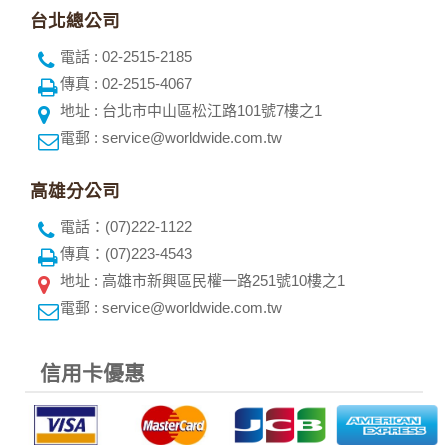
生的相關記錄，包括您使用連線設備的 IP 位址、使用時間、使
台北總公司
用的瀏覽器、瀏覽及點選資料紀錄等。本網站會對個別連線者
的瀏覽器予以標示，歸納使用者瀏覽器在本網站內部所瀏覽的
電話 : 02-2515-2185
網頁，除非您願意告知您的個人資料，否則本網站不會也無法
傳真 : 02-2515-4067
將此項記錄和您對應。請您注意，在本網站網刊登廣告之廠
商，或與連結本網站，也可能蒐集您個人的資料。對於您主動
地址 : 台北市中山區松江路101號7樓之1
提供的個人資訊，這些廣告廠商、或連結網站有其個別的私權
電郵 : service@worldwide.com.tw
保護政策，其資料處理措施不適用本網站隱私權保護政策，本
公司不負任何連帶責任。
本網站將在事前或註冊登錄取得您的同意後，傳送商業性資料
高雄分公司
或電子郵件給您。本公司除了在該資料或電子郵件上註明是由
電話：(07)222-1122
本公司發送，也會在該資料或電子郵件上提供您能隨時停止接
收這些資料或電子郵件的方法及說明。
傳真：(07)223-4543
地址 : 高雄市新興區民權一路251號10樓之1
資料使用:
電郵 : service@worldwide.com.tw
本公司不會向任何人出售或出借您的個人識別資料。
在以下情況下， 本公司會向其他人士或公司提供您的個人識別
資料：
信用卡優惠
1.遵守法令或政府機關的要求；或我們發覺您在網站上的行為
違反本公司旗下網站的會員條款或產品、服務的特定使用指
南。
2.為了保護使用者個人隱私，我們無法為您查詢其他使用者的