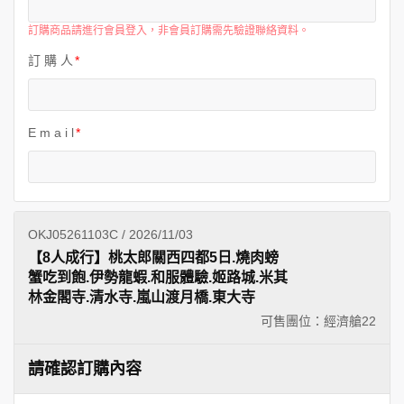
世界臻旅
訂購商品請進行會員登入，非會員訂購需先驗證聯絡資料。
訂 購 人
中東非洲
歐洲之旅
E m a i l
頂尖世界
二人成行
OKJ05261103C / 2026/11/03
【8人成行】桃太郎關西四都5日.燒肉螃
蟹吃到飽.伊勢龍蝦.和服體驗.姬路城.米其
林金閣寺.清水寺.嵐山渡月橋.東大寺
可售團位：經濟艙
22
請確認訂購內容