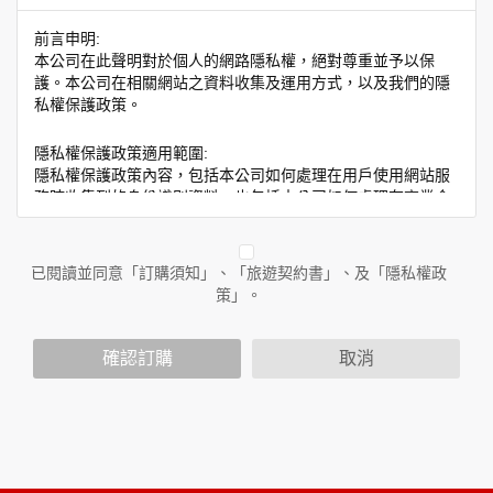
前言申明:
本公司在此聲明對於個人的網路隱私權，絕對尊重並予以保
護。本公司在相關網站之資料收集及運用方式，以及我們的隱
私權保護政策。
隱私權保護政策適用範圍:
隱私權保護政策內容，包括本公司如何處理在用戶使用網站服
務時收集到的身份識別資料，也包括本公司如何處理在商業合
作與本公司合作時分享的任何身份識別資料。隱私權保護政策
不適用於本公司以外的公司或網站群，與非本站所僱用或管理
人員。例如您透過本公司旗下網站上的廣告廠商連結，這些置
已閱讀並同意「訂購須知」、「旅遊契約書」、及「隱私權政
放連結的廠商也可能蒐集您個人的資料。對於您主動提供的個
策」。
人資訊，這些廣告廠商或連結網站有其個別的隱私權保護政
策，其資料處理措施不適用於本公司隱私權保護政策。
您個人在本網站上的聊天室或討論區中任意公開個人資料的行
確認訂購
取消
為，在非經加密的保護下，亦不適用於本公司隱私權保護政
策。
資料的蒐集與使用方式:
為了在本網站提供您最佳的互動性服務，可能會請您提供相關
個人的資料，其範圍如下：