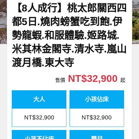
【8人成行】桃太郎關西四
世界臻旅
都5日.燒肉螃蟹吃到飽.伊
中東非洲
勢龍蝦.和服體驗.姬路城.
歐洲之旅
米其林金閣寺.清水寺.嵐山
頂尖世界
渡月橋.東大寺
二人成行
NT$32,900
售價
起
大人
小孩佔床
NT$32,900
NT$32,900