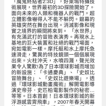
「魔鬼終結者2:3D」，好萊塢特攝技
術展現，世界最初的3D探險開始了。
面向未來的人類和機器人的戰鬥。超
立體影像嚇得人不能不躲閃。銀幕的
英雄突然在舞台出現。消滅影像和現
實之境界的瞬間將來到。 「水世界」
有充滿武打的冒險表演秀。再現水上
基地的巨大裝置和壯絕的戰鬥場面，
宛如電影一樣。摩托艇和水上摩托急
速滑走，驚異的特技鏡頭一個個展現
出來。火柱沖天，水噴四濺，聲光效
果令人驚歎!為了日本環球影城而增加
的新設施：「卡通慶典」、「史奴比
冒險舞台」、「史奴比遊樂場」，透
過『環球影城動畫魔術』解開電影導
演史帝芬．史匹柏電影製作的秘密…
等等。日本首創！日本環球影城的新
浮游感雲霄飛車」，2007年春天開幕