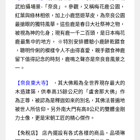
武拍攝場景-「奈良」。參觀，又稱梅花鹿公園，
紅葉與綠林相依，加上小鹿悠遊草皮，為奈良公園
最搶眼的獨特風華。這些鹿是春日大社祭神之物，
被視為神的化身；現有鹿一千二百頭，是日本梅花
鹿最集中的地方， ※特別安排體驗小鹿餅乾餵食
，聰明伶俐的模樣令人不由得喜愛，親手餵食神鹿
留下值得記念的時刻，鹿鳴之聲亦是奈良音風景之
一。
【奈良東大寺】
，
其大佛殿為全世界現存最大的
木造建築，供奉高15餘公尺的「盧舍那大佛」作
為正尊，被認為是釋迦如來的別名，其佛法普遍地
被世人所信仰。另外南大門有高8公尺的雙體金剛
力士像，更是宋朝工匠的精心傑作。
【免稅店】 店內擺設有各式各樣的商品，品項琳