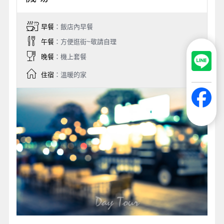
早餐
：飯店內早餐
午餐
：方便逛街~敬請自理
晚餐
：機上套餐
住宿
：溫暖的家