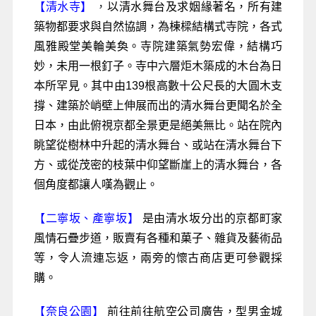
【清水寺】
，
以清水舞台及求姻緣著名，所有建
築物都要求與自然協調，為棟樑結構式寺院，各式
風雅殿堂美輪美奐。寺院建築氣勢宏偉，結構巧
妙，未用一根釘子。寺中六層炬木築成的木台為日
本所罕見。其中由139根高數十公尺長的大圓木支
撐、建築於峭壁上伸展而出的清水舞台更聞名於全
日本，由此俯視京都全景更是絕美無比。站在院內
眺望從樹林中升起的清水舞台、或站在清水舞台下
方、或從茂密的枝葉中仰望斷崖上的清水舞台，各
個角度都讓人嘆為觀止。
【二寧坂、產寧坂】
是由清水坂分出的京都町家
風情石疊步道，販賣有各種和菓子、雜貨及藝術品
等，令人流連忘返，兩旁的懷古商店更可參觀採
購。
【奈良公園】
前往前往航空公司廣告，型男金城