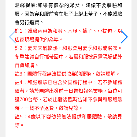
溫馨提醒:如果有懷孕的婦女，建議不要體驗和
服，因為穿和服前會在肚子上綁上帶子，不能體驗
會另行退費。
註1：體驗內容為和服、木屐、襪子、小提包，以
店家現場提供的為準。
註2：夏天天氣較熱，和服會用夏季和服或浴衣。
冬季建議自行攜帶圍巾，若需和服披肩需現場額外
自費加購。
註3：團體行程無法提供妝髮的服務，敬請理解。
註4：和服體驗已包含於團體行程中，若不參加體
驗者，請於團體出發前十日告知報名業務，每位可
退700台幣，若於出發後臨時告知不參與和服體驗
時，一概不予退費，敬請見諒。
註5：4歲以下嬰幼兒無法提供和服體驗，敬請見
諒。