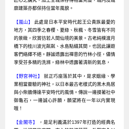
匠心之講究，加上全城保存得相當完整，城内及城
廓建築亦都保持住當年風貌。
【嵐山】
此處是日本平安時代起王公貴族最愛的
地方，其四季之春櫻、夏綠、秋楓、冬雪皆有不同
的景緻，欣賞彷若人間仙境的美景。古老純樸渡月
橋下的桂川波光粼粼、水島點綴其間，也因此讓遊
客們絡繹不絕。靜謐透露出禪意的竹林小徑，儘情
享受芬多精的洗滌，綠林中透露著清新的氣息，
【野宮神社】
就正巧座落於其中，是求姻緣、學
業相當靈驗的神社，以日本最古老樣式的黑木鳥居
與小柴牆傳達平安時代的風情。傳說一邊摸著社中
御龜石，一邊誠心許願，願望將在一年以内實現
哦！
【金閣寺】
，
是足利義滿於1397年打造的經典名