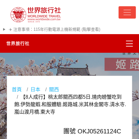
✈️ 注意事項：115年行動電源上機新規範 (點擊查看)
世界旅行社
精彩越南
熱門韓國
首頁
日本
關西
超夯日本
【8人成行】桃太郎關西四都5日.燒肉螃蟹吃到
飽.伊勢龍蝦.和服體驗.姬路城.米其林金閣寺.清水寺.
悠遊美加
嵐山渡月橋.東大寺
遊輪河輪
團號 OKJ05261124C