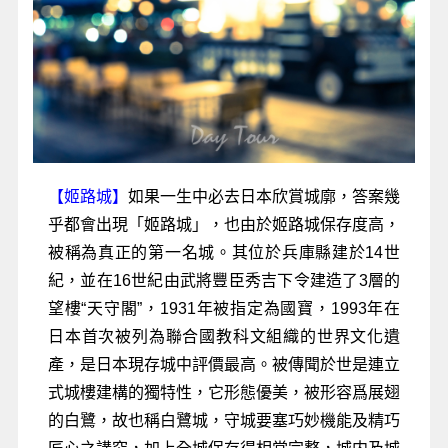
【姬路城】
如果一生中必去日本欣賞城廓，答案幾
乎都會出現「姬路城」，也由於姬路城保存度高，
被稱為真正的第一名城。其位於兵庫縣建於14世
紀，並在16世紀由武將豐臣秀吉下令建造了3層的
望樓“天守閣”，1931年被指定為國寶，1993年在
日本首次被列為聯合國教科文組織的世界文化遺
產，是日本現存城中評價最高。被傳聞於世是連立
式城樓建構的獨特性，它形態優美，被形容爲展翅
的白鷺，故也稱白鷺城，守城要塞巧妙機能及精巧