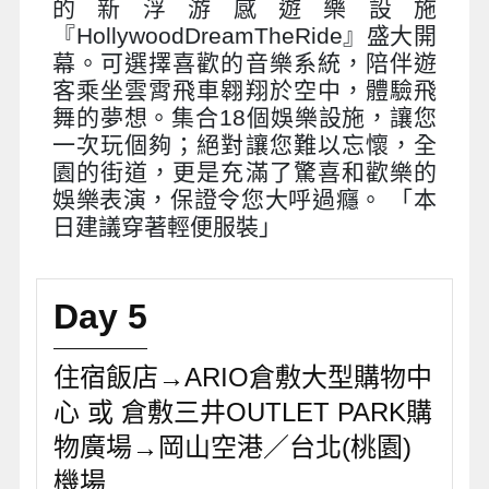
的新浮游感遊樂設施
『HollywoodDreamTheRide』盛大開
幕。可選擇喜歡的音樂系統，陪伴遊
客乘坐雲霄飛車翱翔於空中，體驗飛
舞的夢想。集合18個娛樂設施，讓您
一次玩個夠；絕對讓您難以忘懷，全
園的街道，更是充滿了驚喜和歡樂的
娛樂表演，保證令您大呼過癮。 「本
日建議穿著輕便服裝」
Day 5
住宿飯店→ARIO倉敷大型購物中
心 或 倉敷三井OUTLET PARK購
物廣場→岡山空港／台北(桃園)
機場