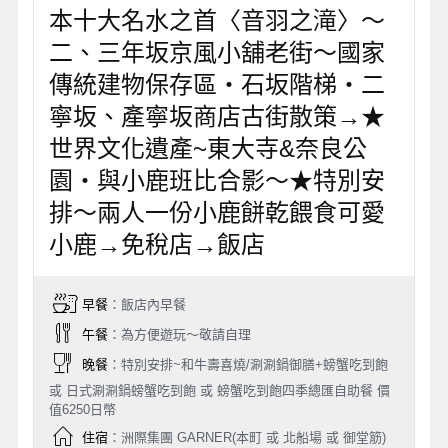
本十大名水之首〈音羽之滝〉～
二、三年坂京風小舖老街～國家
傳統建物保存區‧石坂階梯‧二
寧坂、產寧坂商店古街散策→★
世界文化遺產~東大寺&奈良公
園‧與小鹿班比合影～★特別安
排～兩人一份小鹿餅乾餵食可愛
小鹿→免稅店→飯店
早餐
：飯店內早餐
午餐
：為方便遊玩～敬請自理
晚餐
：特別安排~和牛壽喜燒/涮涮鍋御膳+螃蟹吃到飽
或 日式涮涮鍋螃蟹吃到飽 或 螃蟹吃到飽四季總匯自助餐 價
值6250日幣
住宿
：洲際集團 GARNER(本町 或 北船場 或 御堂筋)