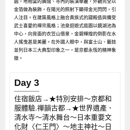
園，地相當的廣闊、寺內的裝潢華麗，外觀完全以
金箔做為裝飾，在陽光的照射下顯得金光閃閃，引
人注目。在建築風格上融合貴族式的寢殿造與備受
武士喜愛的禪宗風格；池泉迴遊式庭園以鏡湖池為
中心，向背面的衣笠山借景，金碧輝煌的倒影在水
人搖曳甚是美麗。在外國人眼中，與富士山、藝妓
並列日本三大典型印象之一，是京都永恆的精神象
徵。
Day 3
住宿飯店→★特別安排～京都和
服體驗.禪韻古都→★世界遺產．
清水寺～清水舞台～日本重要文
化財〈仁王門〉～地主神社～日