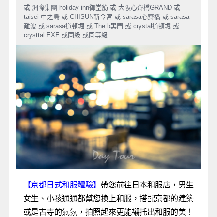
或 洲際集團 holiday inn御堂筋 或 大阪心齋橋GRAND 或
taisei 中之島 或 CHISUN新今宮 或 sarasa心齋橋 或 sarasa
難波 或 sarasa道頓堀 或 The b黑門 或 crystal道頓堀 或
crysttal EXE 或同級 或同等級
【京都日式和服體驗】
帶您前往日本和服店，男生
女生、小孩通通都幫您換上和服，搭配京都的建築
或是古寺的氣氛，拍照起來更能襯托出和服的美！