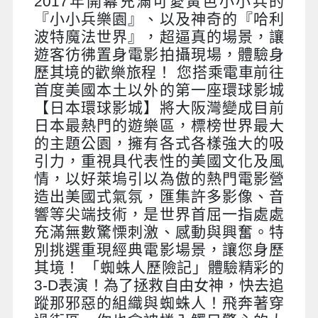
2017年開幕充滿可愛黃色小小兵的
『小小兵樂園』、以及神奇的『哈利
波特魔法世界』，超逼真的場景，讓
遊客彷彿置身電影拍攝現場，體驗身
歷其境的歡樂旅程！ 您搭乘電車前往
首度美國本土以外的第一座環球影城
【日本環球影城】將大阪灣變成目前
日本最熱門的遊樂區，標榜世界最大
的主題公園，擁有各式各樣強大的吸
引力，重視具代表性的美國文化及風
情，以好萊塢引以為傲的熱門電影營
造出美國式氣氛，匯集許多影像、音
響等尖端技術，是世界首屈一指處處
充滿無數驚慄刺激、感動與興奮。特
別挑選重現經典電影場景，讓您身歷
其境！ 「蜘蛛人歷險記」體驗精彩的
3-D表演！為了拯救自由女神，快去追
蹤那邪惡的組織與蜘蛛人！飛奔著穿