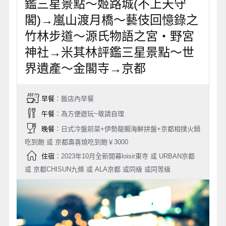
鑑三星景點～姬路城(不上天守
閣)→嵐山渡月橋～藝伎回憶錄之
竹林步道～源氏物語之宮‧野宮
神社→米其林評鑑三星景點～世
界遺產～金閣寺→京都
早餐
：飯店內早餐
午餐
：為方便遊玩~敬請自理
晚餐
：日式冷盤前菜+伊勢龍蝦海鮮拼盤+京都相撲火鍋
吃到飽 或 京都壽喜燒吃到飽￥3000
住宿
：2023年10月全新開幕loisir東寺 或 URBAN京都
或 京都CHISUN九條 或 ALA京都 或同級 或同等級