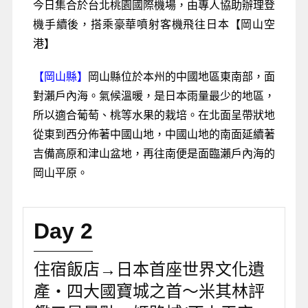
今日集合於台北桃園國際機場，由專人協助辦理登
機手續後，搭乘豪華噴射客機飛往日本【岡山空
港】
【岡山縣】
岡山縣位於本州的中國地區東南部，面
對瀨戶內海。氣候溫暖，是日本雨量最少的地區，
所以適合葡萄、桃等水果的栽培。在北面呈帶狀地
從東到西分佈著中國山地，中國山地的南面延續著
吉備高原和津山盆地，再往南便是面臨瀨戶內海的
岡山平原。
Day 2
住宿飯店→日本首座世界文化遺
產‧四大國寶城之首～米其林評