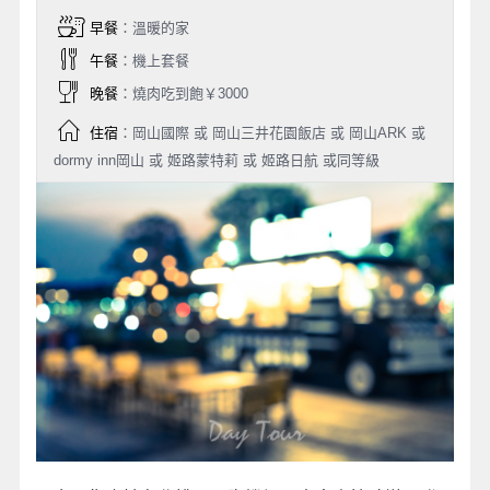
早餐
：溫暖的家
午餐
：機上套餐
晚餐
：燒肉吃到飽￥3000
住宿
：岡山國際 或 岡山三井花園飯店 或 岡山ARK 或
dormy inn岡山 或 姬路蒙特莉 或 姬路日航 或同等級