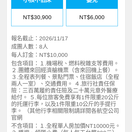
小孩不佔床
嬰兒
NT$30,900
NT$6,000
報名截止：2026/11/17
成團人數：8人
每人訂金：NT$10,000
包含項目：１.機場稅、燃料稅雜支等費用。
２.團體來回經濟艙機票（含來回機上餐）。
３.全程表列餐、景點門票、住宿飯店（全程
兩人一室）、交通費用。 ４.旅行社責任保
險：三百萬履約責任險及二十萬元意外醫療
給付。 ５.每位旅客免費享有1件限重20公斤
的托運行李，以及1件限重10公斤的手提行
李。 （其他行李相關限制請詳閱各航空公司
官網
不含項目：１.全程單人房加價NT10000元。