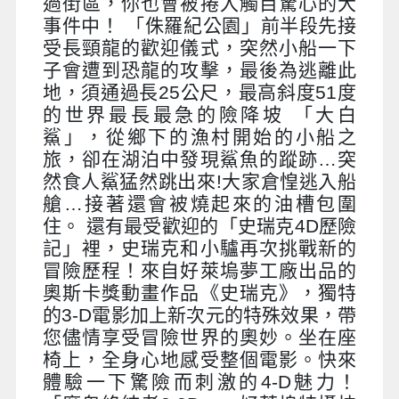
過街區，你也會被捲入觸目驚心的大
事件中！ 「侏羅紀公園」前半段先接
受長頸龍的歡迎儀式，突然小船一下
子會遭到恐龍的攻擊，最後為逃離此
地，須通過長25公尺，最高斜度51度
的世界最長最急的險降坡 「大白
鯊」，從鄉下的漁村開始的小船之
旅，卻在湖泊中發現鯊魚的蹤跡…突
然食人鯊猛然跳出來!大家倉惶逃入船
艙…接著還會被燒起來的油槽包圍
住。 還有最受歡迎的「史瑞克4D歷險
記」裡，史瑞克和小驢再次挑戰新的
冒險歷程！來自好萊塢夢工廠出品的
奧斯卡獎動畫作品《史瑞克》，獨特
的3-D電影加上新次元的特殊效果，帶
您儘情享受冒險世界的奧妙。坐在座
椅上，全身心地感受整個電影。快來
體驗一下驚險而刺激的4-D魅力！