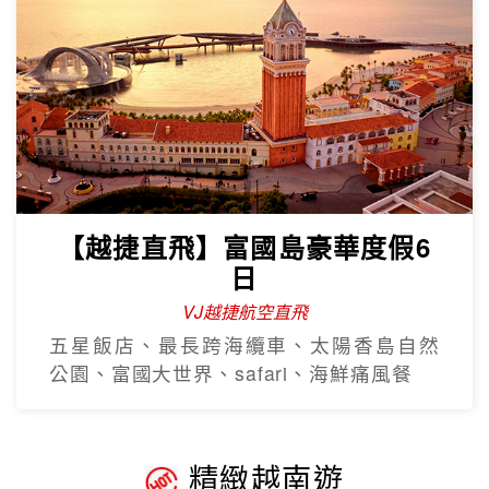
【越捷直飛】富國島豪華度假6
日
VJ越捷航空直飛
五星飯店、最長跨海纜車、太陽香島自然
公園、富國大世界、safari、海鮮痛風餐
精緻越南遊