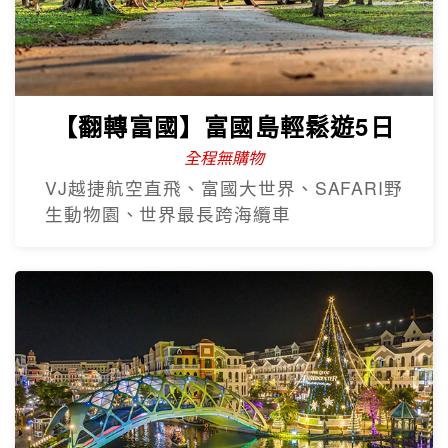
【翻轉富國】富國島輕鬆遊5日
全程無購物
VJ越捷航空直飛、富國大世界、SAFARI野
生動物園、世界最長跨海纜車