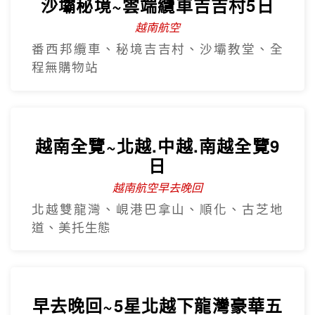
沙壩秘境~雲端纜車吉吉村5日
越南航空
番西邦纜車、秘境吉吉村、沙壩教堂、全
程無購物站
越南全覽~北越.中越.南越全覽9
日
越南航空早去晚回
北越雙龍灣、峴港巴拿山、順化、古芝地
道、美托生態
早去晚回~5星北越下龍灣豪華五