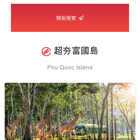
世界臻旅
開始搜索
中東非洲
歐洲之旅
超夯富國島
頂尖世界
Phu Quoc Island
二人成行