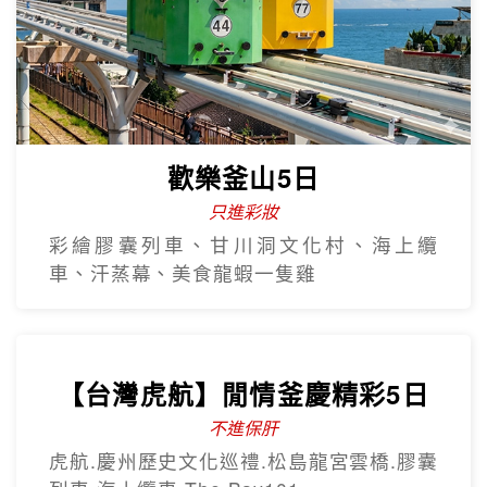
歡樂釜山5日
只進彩妝
彩繪膠囊列車、甘川洞文化村、海上纜
車、汗蒸幕、美食龍蝦一隻雞
【台灣虎航】閒情釜慶精彩5日
不進保肝
虎航.慶州歷史文化巡禮.松島龍宮雲橋.膠囊