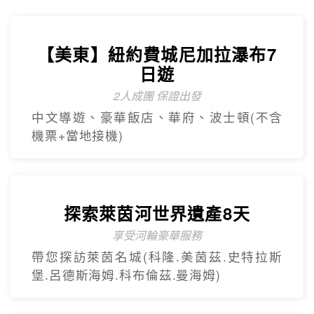
【美東】紐約費城尼加拉瀑布7
日遊
2人成團 保證出發
中文導遊、豪華飯店、華府、波士頓(不含
機票+當地接機)
探索萊茵河世界遺產8天
享受河輪豪華服務
帶您探訪萊茵名城(科隆.美茵茲.史特拉斯
堡.呂德斯海姆.科布倫茲.曼海姆)