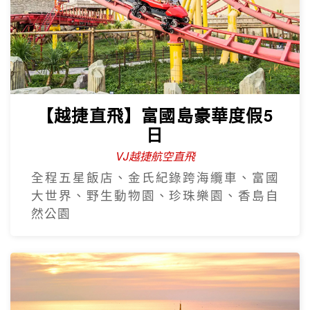
【越捷直飛】富國島豪華度假5
日
VJ越捷航空直飛
全程五星飯店、金氏紀錄跨海纜車、富國
大世界、野生動物園、珍珠樂園、香島自
然公園