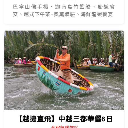
巴拿山佛手橋、迦南島竹籃船、船遊會
安、越式下午茶+奧黛體驗、海鮮龍蝦饗宴
【越捷直飛】中越三都華儷6日
全程無購物站