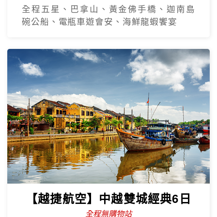
全程五星、巴拿山、黃金佛手橋、迦南島
碗公船、電瓶車遊會安、海鮮龍蝦饗宴
【越捷航空】中越雙城經典6日
全程無購物站