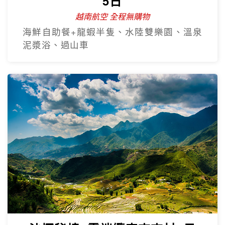
5日
越南航空 全程無購物
海鮮自助餐+龍蝦半隻、水陸雙樂園、溫泉
泥漿浴、過山車