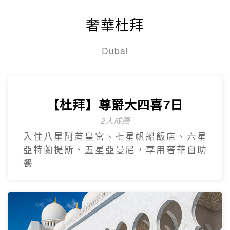
奢華杜拜
Dubai
【杜拜】尊爵大四喜7日
2人成團
入住八星阿酋皇宮、七星帆船飯店、六星
亞特蘭提斯、五星亞曼尼，享用奢華自助
餐