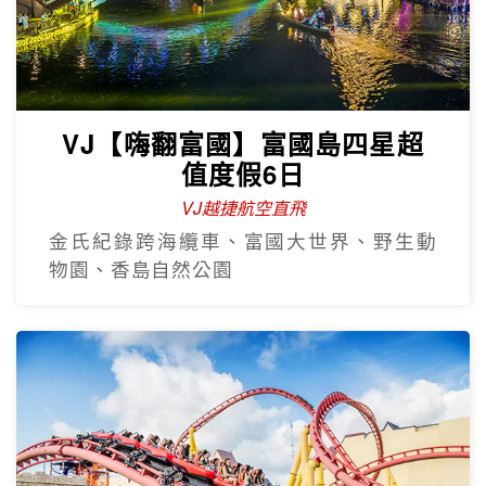
VJ【嗨翻富國】富國島四星超
值度假6日
VJ越捷航空直飛
金氏紀錄跨海纜車、富國大世界、野生動
物園、香島自然公園