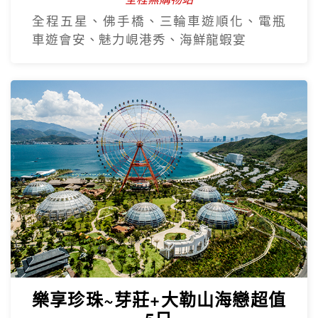
全程五星、佛手橋、三輪車遊順化、電瓶
車遊會安、魅力峴港秀、海鮮龍蝦宴
樂享珍珠~芽莊+大勒山海戀超值