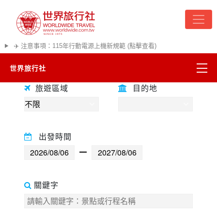
✈️ 注意事項：115年行動電源上機新規範 (點擊查看)
世界旅行社
往前
往後
旅遊區域
目的地
精彩越南
熱門韓國
出發時間
超夯日本
悠遊美加
關鍵字
遊輪河輪