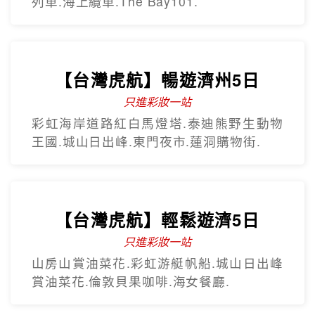
列車.海上纜車.The Bay101.
【台灣虎航】暢遊濟州5日
只進彩妝一站
彩虹海岸道路紅白馬燈塔.泰迪熊野生動物
王國.城山日出峰.東門夜市.蓮洞購物街.
【台灣虎航】輕鬆遊濟5日
只進彩妝一站
山房山賞油菜花.彩虹游艇帆船.城山日出峰
賞油菜花.倫敦貝果咖啡.海女餐廳.