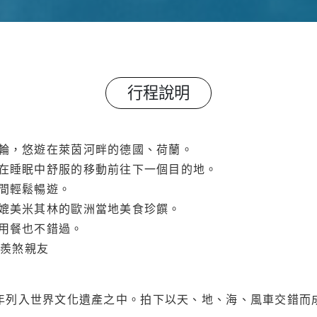
行程說明
輪，悠遊在萊茵河畔的德國、荷蘭。
在睡眠中舒服的移動前往下一個目的地。
間輕鬆暢遊。
媲美米其林的歐洲當地美食珍饌。
用餐也不錯過。
景羨煞親友
97年列入世界文化遺產之中。拍下以天、地、海、風車交錯