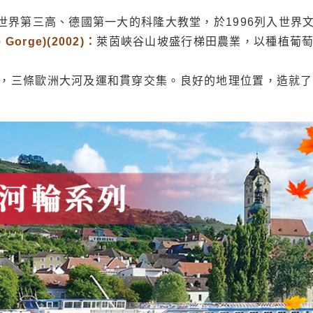
，世界第三高、德國第一大的科隆大教堂，於1996列入世界
rge)(2002)：
萊茵峽谷山坡盛行梯田農業，以種植葡
，三條歐洲大河及運和貫穿交集。良好的地理位置，造就了