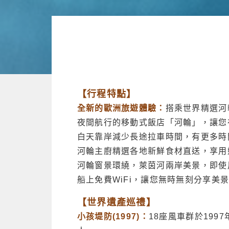
【行程特點】
全新的歐洲旅遊體驗：
搭乘世界精選河
夜間航行的移動式飯店「河輪」，讓您
白天靠岸減少長途拉車時間，有更多時
河輪主廚精選各地新鮮食材直送，享用
河輪窗景環繞，萊茵河兩岸美景，即使
船上免費WiFi，讓您無時無刻分享美
【世界遺產巡禮】
小孩堤防(1997)：
18座風車群於19