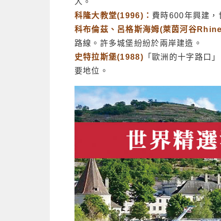
人。
科隆大教堂(1996)：
費時600年興建
科布倫茲、呂格斯海姆(萊茵河谷Rhine Go
路線。許多城堡紛紛於兩岸建造。
史特拉斯堡(1988)
「歐洲的十字路口」
要地位。