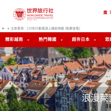
✈️ 注意事項：115年行動電源上機新規範 (點擊查看)
精彩越南
熱門韓國
超夯日本
悠
浪漫萊