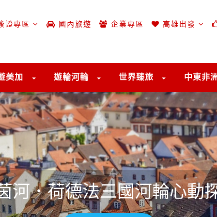
簽證專區
國內旅遊
企業專區
高雄出發
遊美加
遊輪河輪
世界臻旅
中東非
茵河．荷德法三國河輪心動