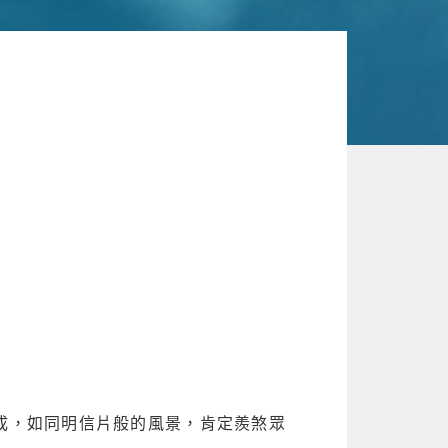
而成，如同明信片般的風景，肯定羨煞眾