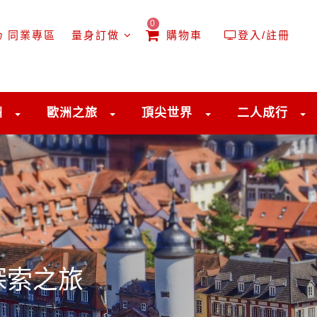
0
同業專區
量身訂做
購物車
登入/註冊
洲
歐洲之旅
頂尖世界
二人成行
探索之旅