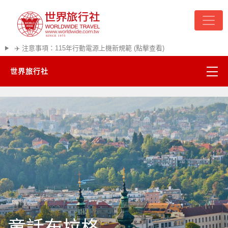
✈️ 注意事項：115年行動電源上機新規範 (點擊查看)
世界旅行社
精彩越南
熱門韓國
超夯日本
悠遊美加
遊輪河輪
童話布拉格