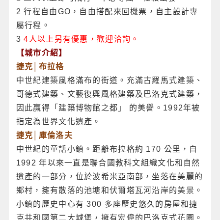
2 行程自由GO，自由搭配來回機票，自主設計專
屬行程。
3
4人以上另有優惠，歡迎洽詢。
【城市介紹】
捷克│布拉格
中世紀建築風格滿布的街道。充滿古羅馬式建築、
哥德式建築、文藝復興風格建築及巴洛克式建築，
因此贏得「建築博物館之都」 的美譽。1992年被
指定為世界文化遺產。
捷克│庫倫洛夫
中世紀的童話小鎮。距離布拉格約 170 公里，自
1992 年以來一直是聯合國教科文組織文化和自然
遺產的一部分，位於波希米亞南部，坐落在美麗的
鄉村，擁有散落的池塘和伏爾塔瓦河沿岸的美景。
小鎮的歷史中心有 300 多座歷史悠久的房屋和捷
克共和國第二大城堡，擁有宏偉的巴洛克式花園。