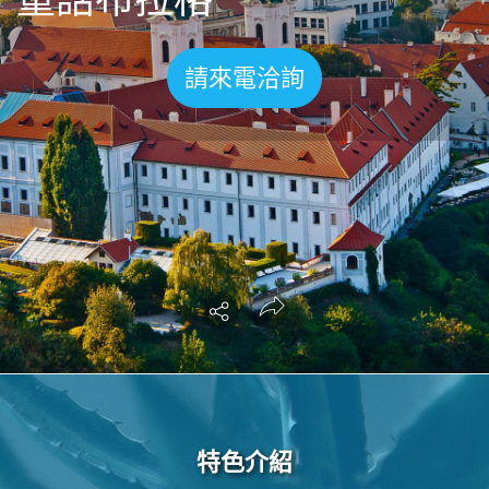
世界臻旅
請來電洽詢
中東非洲
歐洲之旅
頂尖世界
二人成行
特色介紹