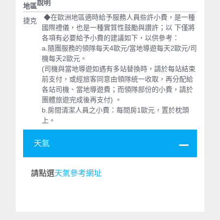
說明
地區
◆在歐洲地區適時給予服務人員些許小費，是一種
捷克
國際禮儀，也是一種實質性鼓勵與讚許；以 下僅將
各項有必要給予小費的建議如下，以供參考：
a.隨團服務的領隊每天4歐元/當地導遊每天2歐元/司
機每天2歐元。
(司機與當地導遊如遇有多站替換時，請於每站結束
前支付，或經旅客同意由領隊統一收取，再分配給
各站司機、當地導遊費；而領隊部份的小費，請於
團體旅遊完成後再支付) 。
b.房間清潔人員之小費：每間房1歐元，置於枕頭
上。
天氣
請點選
天氣參考網址