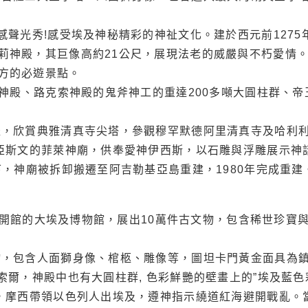
感聲光秀!感受埃及神秘精彩的神祉文化。建於西元前1275
神殿，其巨像高約21公尺，展現法老的威嚴與不朽愛情。每
方的必遊景點。
神殿、路克索神殿的鬼斧神工的重達200多噸大圓柱群、帝王
羅，欣賞典雅清真寺尖塔，參觀穆罕默德阿里清真寺及哈利
亞斯文的菲萊神廟，供奉愛神伊西斯，以石雕與浮雕展示神
下，神廟被拆卸搬遷至阿吉勒基亞島重建，1980年完成重建
16日開館的大埃及博物館，展出10萬件古文物，包含稀世珍
物，包含人面獅身像、棺柩、雕像等，圖坦卡門黃金面具為
索爾，神殿中也有大圓柱群, 色彩鮮艷的壁畫上的”埃及藍色彩”如
，摩西帶領以色列人出埃及，遵神指示繞道紅海避開戰亂。