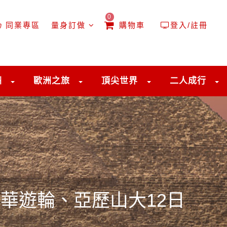
0
同業專區
量身訂做
購物車
登入/註冊
洲
歐洲之旅
頂尖世界
二人成行
華遊輪、亞歷山大12日