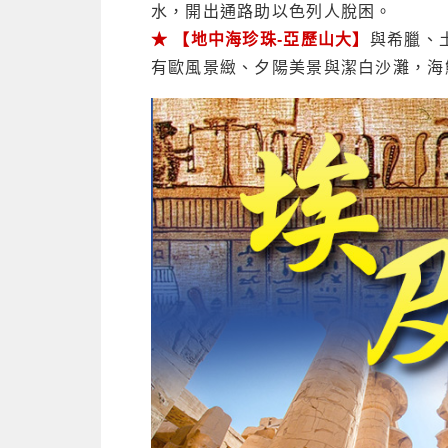
水，開出通路助以色列人脫困。
★ 【地中海珍珠-亞歷山大】
與希臘、
有歐風景緻、夕陽美景與潔白沙灘，海