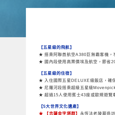
【五星級的飛航】
★ 搭乘阿聯酋航空A380巨無霸客機
★ 國內段使用高票價埃及航空，節省
【五星級的住宿】
★ 入住國際五星DELUXE級飯店，確
★ 尼羅河段搭乘超級五星級Movenp
★ 超過15人使用賓士43座或歐規遊
【5大世界文化遺產】
★ 【吉薩金字塔群】
永恆法老陵墓造