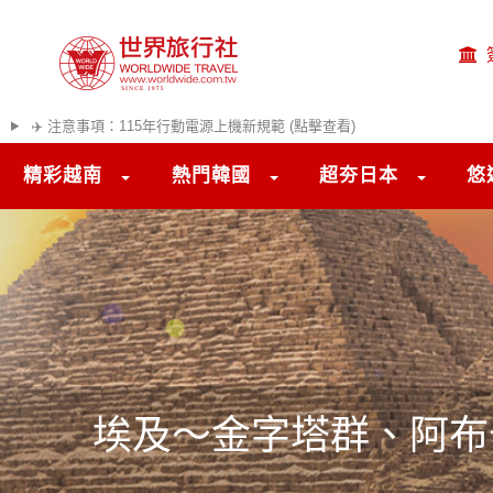
✈️ 注意事項：115年行動電源上機新規範 (點擊查看)
精彩越南
熱門韓國
超夯日本
悠
埃及～金字塔群、阿布