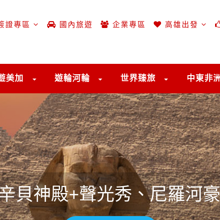
簽證專區
國內旅遊
企業專區
高雄出發
遊美加
遊輪河輪
世界臻旅
中東非
辛貝神殿+聲光秀、尼羅河豪