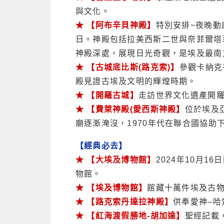
與文化。
★ 【阿布辛貝神殿】
特別安排~夜晚動
日。神殿包括拉美西斯二世與奈菲爾塔莉
神殿深處，展現日光奇觀，是埃及最南
★ 【古城底比斯(路克索)】
參觀卡納克
殿見證古埃及文明的輝煌時期。
★ 【開羅古城】
走訪世界文化遺產開
★ 【費萊神殿(愛西斯神殿】
位於埃及
廟逐漸淹沒，1970年代在聯合國協助
【經典必去】
★ 【大埃及博物館】
2024年10月
物館。
★ 【埃及博物館】
館藏十萬件埃及古
★ 【路克索丹達拉神殿】
供奉愛神–哈
★ 【紅海渡假勝地-胡加達】
聖經記載