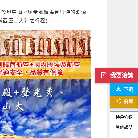
位於地中海旁與希臘羅馬有很深的淵源
《亞歷山大》之行程)
我要洽詢
下載
分享
特色介紹
其他說明