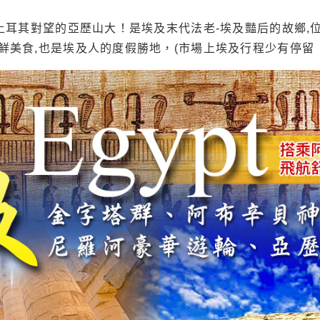
土耳其對望的亞歷山大！是埃及末代法老-埃及豔后的故鄉,
鮮美食,也是埃及人的度假勝地，(市場上埃及行程少有停留