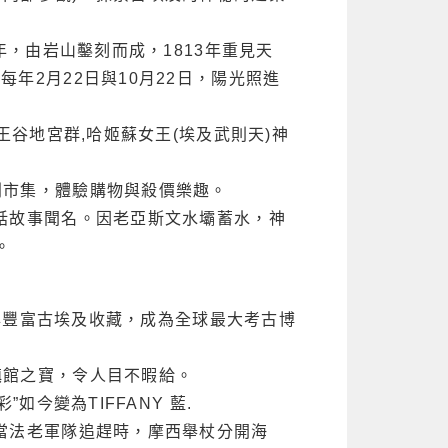
年，由岩山鑿刻而成，1813年重見天
年2月22日與10月22日，陽光照進
谷地宮群,哈姬蘇女王(埃及武則天)神
利市集，體驗購物與殺價樂趣。
話故事聞名。因老亞斯文水壩蓄水，神
。
寶與豐富古埃及收藏，成為全球最大考古博
鎮館之寶，令人目不暇給。
今變為TIFFANY 藍.
當法老軍隊追趕時，摩西舉杖分開海