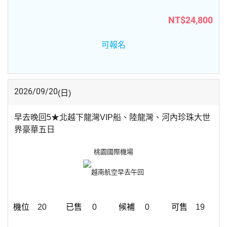
NT$24,800
可報名
2026/09/20
(日)
早去晚回5★北越下龍灣VIP船、陸龍灣、河內珍珠大世
界豪華五日
桃園國際機場
越南航空
早去午回
20
0
0
19