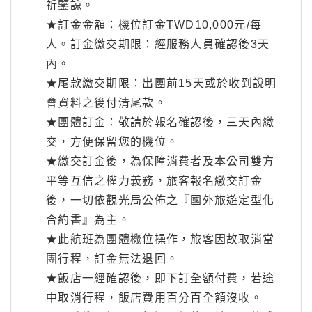
祈鑒諒。
★訂金金額：機位訂金TWD10,000元/每
人。訂金繳交期限：經服務人員確認後3天
內。
★尾款繳交期限：出團前15天或於收到說明
會資料之後付清尾款。
★團體訂金：敬請於報名確認後，三天內繳
交，方便保留您的機位。
★繳交訂金後，為保障消費者及本公司雙方
平等互信之權力義務，旅客報名繳交訂金
後，一切依觀光局公佈之『國外旅遊定型化
合約書』為主。
★此航班為團體機位操作，旅客因故取消當
團行程，訂金無法退回。
★飯店一經確認後，即下訂全額付費，若途
中取消行程，飯店費用百分百全額沒收。