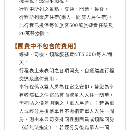
機場稅、燃油附加稅。
行程中所列之景點、交通、門票、餐食。
行程所列飯店住宿(兩人一間雙人房住宿)。
此行程已投保每位旅客500萬旅遊責任險及
20萬醫療險。
【團費中不包含的費用】
導遊、司機、領隊服務費NT$ 300/每人/每
天。
行程表上未表明之各項開支，自選建議行程
交通及應付費用。
本行程係以雙人房為住宿之安排，若您為享
有較隱私之住宿品質而欲單人入住一間房，
需補貼之價差則稱之「單人房差」；若為單
人或經分房後落單且不需指定單人入住一間
房，則由本公司安排同性別團員或領隊同房
（恕無法指定）。若經分房後為單人一間，