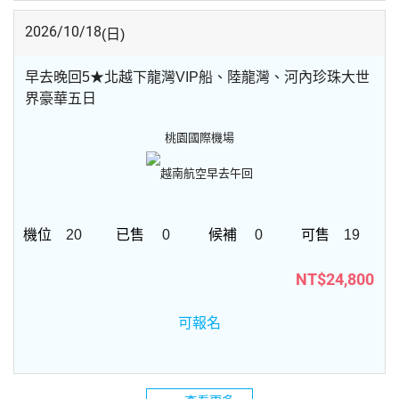
2026/10/18
(日)
早去晚回5★北越下龍灣VIP船、陸龍灣、河內珍珠大世
界豪華五日
桃園國際機場
越南航空
早去午回
20
0
0
19
NT$24,800
可報名