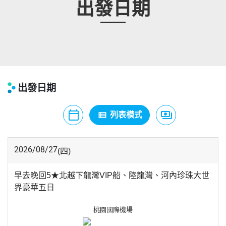
出發日期
出發日期
calendar_today
payments
view_list
月曆模式
列表模式
價格模式
2026/08/27
(四)
早去晚回5★北越下龍灣VIP船、陸龍灣、河內珍珠大世
界豪華五日
桃園國際機場