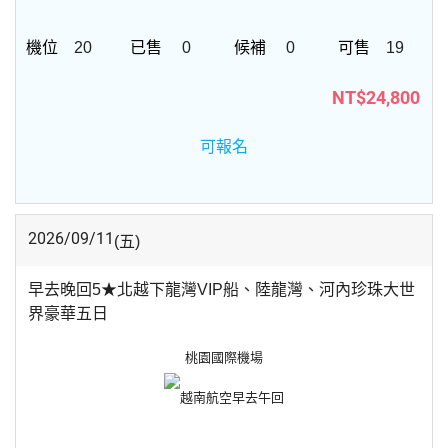
20
0
0
19
NT$24,800
可報名
2026/09/11
(五)
早去晚回5★北越下龍灣VIP船、陸龍灣、河內珍珠大世
界豪華五日
桃園國際機場
越南航空
早去午回