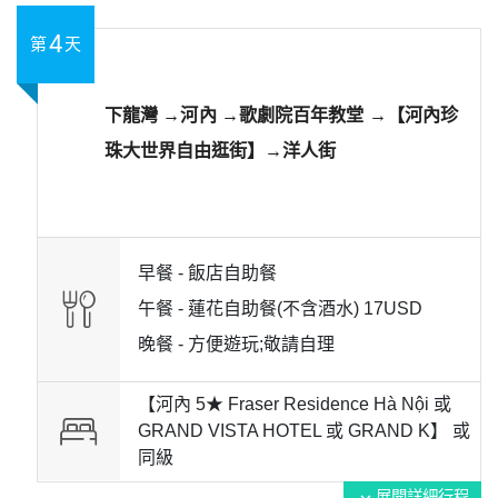
4
第
天
下龍灣 →河內 →歌劇院百年教堂 →【河內珍
珠大世界自由逛街】→洋人街
早餐 -
飯店自助餐
午餐 -
蓮花自助餐(不含酒水) 17USD
晚餐 -
方便遊玩;敬請自理
【河內 5★ Fraser Residence Hà Nội 或
GRAND VISTA HOTEL 或 GRAND K】 或
同級
展開詳細行程