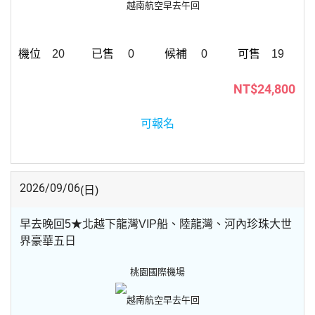
越南航空
早去午回
20
0
0
19
NT$24,800
可報名
2026/09/06
(日)
早去晚回5★北越下龍灣VIP船、陸龍灣、河內珍珠大世
界豪華五日
桃園國際機場
越南航空
早去午回