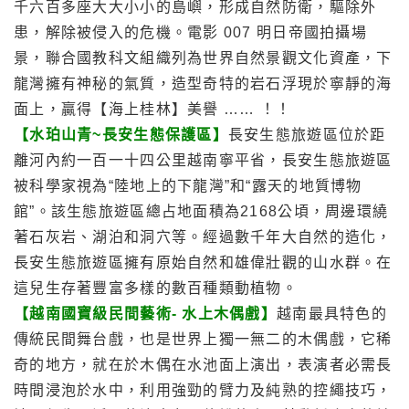
千六百多座大大小小的島嶼，形成自然防衛，驅除外
患，解除被侵入的危機。電影 007 明日帝國拍攝場
景，聯合國教科文組織列為世界自然景觀文化資產，下
龍灣擁有神秘的氣質，造型奇特的岩石浮現於寧靜的海
面上，贏得【海上桂林】美譽 …… ！！
【水珀山青~長安生態保護區】
長安生態旅遊區位於距
離河內約一百一十四公里越南寧平省，長安生態旅遊區
被科學家視為“陸地上的下龍灣”和“露天的地質博物
館”。該生態旅遊區總占地面積為2168公頃，周邊環繞
著石灰岩、湖泊和洞穴等。經過數千年大自然的造化，
長安生態旅遊區擁有原始自然和雄偉壯觀的山水群。在
這兒生存著豐富多樣的數百種類動植物。
【越南國寶級民間藝術- 水上木偶戲】
越南最具特色的
傳統民間舞台戲，也是世界上獨一無二的木偶戲，它稀
奇的地方，就在於木偶在水池面上演出，表演者必需長
時間浸泡於水中，利用強勁的臂力及純熟的控繩技巧，