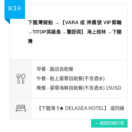
3
第
天
下龍灣遊船 →【VARA 或 神農號 VIP郵輪
→TITOP英雄島 →驚訝洞】 海上桂林 →下龍
灣
早餐 -
飯店自助餐
午餐 -
船上豪華自助餐(不含酒水)
晚餐 -
豪華海鮮自助餐(不含酒水) 15USD
【下龍灣 5★ DELASEA HOTEL】 或
同級
展開詳細行程
expand_more