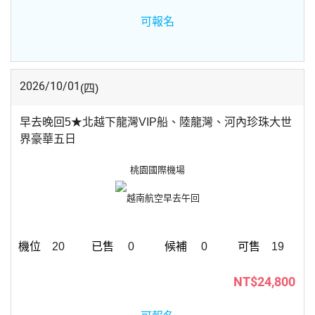
可報名
2026/10/01
(四)
早去晚回5★北越下龍灣VIP船、陸龍灣、河內珍珠大世
界豪華五日
桃園國際機場
越南航空
早去午回
20
0
0
19
NT$24,800