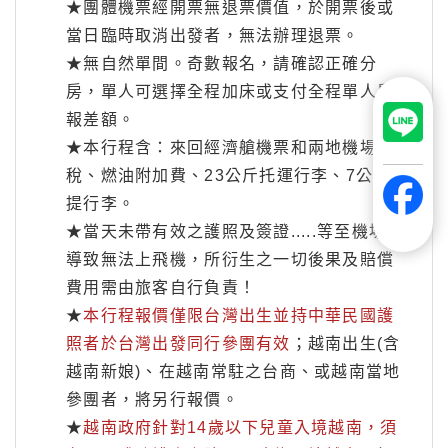
★團體機票經開票無退票價值，於開票後或
當日臨時取消出發者，無法辦理退票。
★無自然單間。奇數報名，請確認正確分
房，單人可選擇全程加床或支付全程單人房
報差額。
★本行程含：來回經濟艙機票和兩地機場
稅、燃油附加費、23公斤托運行李、7公斤手
提行李。
★當天未帶有效之護照及簽證.....等至機場，
導致無法上飛機，所衍生之一切後果及賠償
費用需由旅客自行負責！
★
本行程報價僅限台灣出生並持中華民國護
照者於台灣出發同行參團有效
；越南出生(含
越南新娘)、在越南常駐之台商、或越南當地
參團者，將另行報價。
★
越南政府針對14歲以下兒童入境越南，須