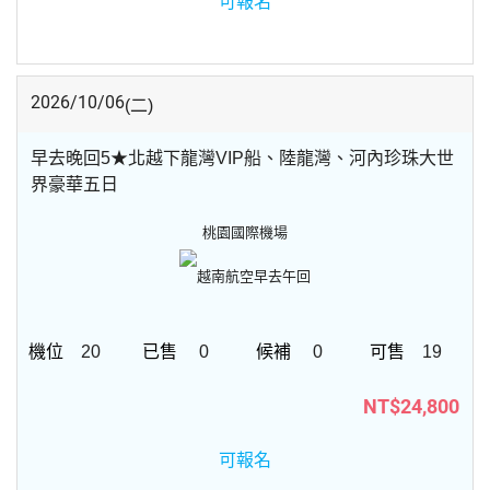
可報名
2026/10/06
(二)
早去晚回5★北越下龍灣VIP船、陸龍灣、河內珍珠大世
界豪華五日
桃園國際機場
越南航空
早去午回
20
0
0
19
NT$24,800
可報名