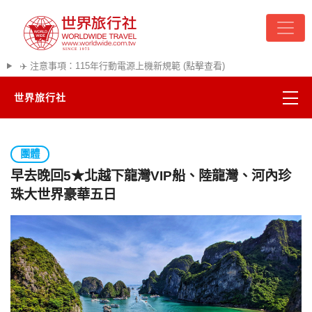
✈️ 注意事項：115年行動電源上機新規範 (點擊查看)
世界旅行社
精彩越南
團體
熱門韓國
早去晚回5★北越下龍灣VIP船、陸龍灣、河內珍
珠大世界豪華五日
超夯日本
悠遊美加
遊輪河輪