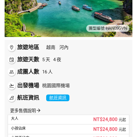
世界臻旅
中東非洲
團型編號 HAN05GVN
歐洲之旅
旅遊地區
room
越南
河內
頂尖世界
旅遊天數
event
5
天
4
夜
二人成行
成團人數
people
16
人
出發機場
flight_takeoff
桃園國際機場
航班資訊
airlines
航班資訊
arrow_forward
更多售價說明
NT$24,800
元起
NT$24,800
元起