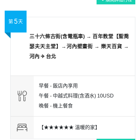
expand_more
5
第
天
三十六條古街(含電瓶車) → 百年教堂【聖喬
瑟夫天主堂】→河內壁畫街 → 樂天百貨 →
河內 ✈ 台北
早餐 -
飯店內享用
午餐 -
中越式料理(含酒水) 10USD
晚餐 -
機上餐食
【★★★★★★ 溫暖的家】