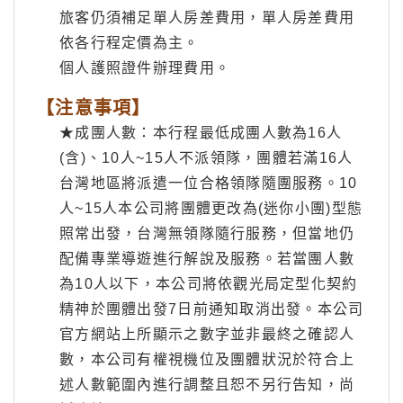
旅客仍須補足單人房差費用，單人房差費用
依各行程定價為主。
個人護照證件辦理費用。
【注意事項】
★成團人數：本行程最低成團人數為16人
(含)、10人~15人不派領隊，團體若滿16人
台灣地區將派遣一位合格領隊隨團服務。10
人~15人本公司將團體更改為(迷你小團)型態
照常出發，台灣無領隊隨行服務，但當地仍
配備專業導遊進行解說及服務。若當團人數
為10人以下，本公司將依觀光局定型化契約
精神於團體出發7日前通知取消出發。本公司
官方網站上所顯示之數字並非最終之確認人
數，本公司有權視機位及團體狀況於符合上
述人數範圍內進行調整且恕不另行告知，尚