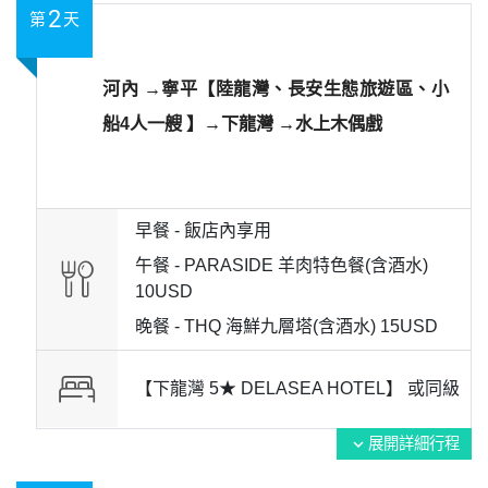
2
第
天
河內 →寧平【陸龍灣、長安生態旅遊區、小
船4人一艘 】→下龍灣 →水上木偶戲
早餐 -
飯店內享用
午餐 -
PARASIDE 羊肉特色餐(含酒水)
10USD
晚餐 -
THQ 海鮮九層塔(含酒水) 15USD
【下龍灣 5★ DELASEA HOTEL】 或
同級
展開詳細行程
expand_more