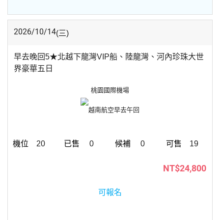
2026/10/14
(三)
早去晚回5★北越下龍灣VIP船、陸龍灣、河內珍珠大世
界豪華五日
桃園國際機場
越南航空
早去午回
20
0
0
19
NT$24,800
可報名