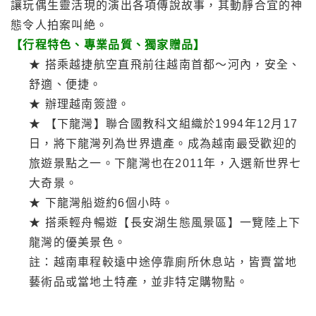
讓玩偶生靈活現的演出各項傳說故事，其動靜合宜的神
態令人拍案叫絶。
【行程特色、專業品質、獨家贈品】
★ 搭乘越捷航空直飛前往越南首都～河內，安全、
舒適、便捷。
★ 辦理越南簽證。
★ 【下龍灣】聯合國教科文組織於1994年12月17
日，將下龍灣列為世界遺產。成為越南最受歡迎的
旅遊景點之一。下龍灣也在2011年，入選新世界七
大奇景。
★ 下龍灣船遊約6個小時。
★ 搭乘輕舟暢遊【長安湖生態風景區】一覽陸上下
龍灣的優美景色。
註：越南車程較遠中途停靠廁所休息站，皆賣當地
藝術品或當地土特產，並非特定購物點。