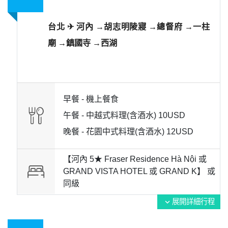
台北 ✈ 河內 →胡志明陵寢 →總督府 →一柱
廟 →鎮國寺 →西湖
早餐 -
機上餐食
午餐 -
中越式料理(含酒水) 10USD
晚餐 -
花園中式料理(含酒水) 12USD
【河內 5★ Fraser Residence Hà Nội 或
GRAND VISTA HOTEL 或 GRAND K】 或
同級
展開詳細行程
expand_more