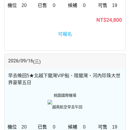
20
0
0
19
NT$24,800
可報名
2026/09/16
(三)
早去晚回5★北越下龍灣VIP船、陸龍灣、河內珍珠大世
界豪華五日
桃園國際機場
越南航空
早去午回
20
0
0
19