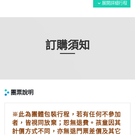
展開詳細行程
expand_more
訂購須知
團票說明
※此為團體包裝行程，若有任何不參加
者，皆視同放棄；恕無退費。孩童因其
計價方式不同，亦無退門票差價及其它