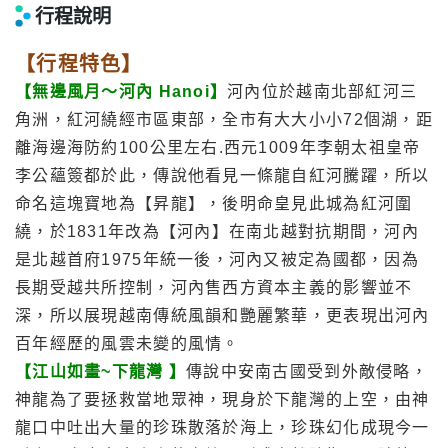
行程說明
【行程特色】
【無邊風月～河內 Hanoi】
河內位於越南北部紅河三
角洲，紅河繞經市區東部，全市有大大小小72個湖，距
離海邊海防約100公里左右.西元1009年李朝太祖皇帝
李公蘊簽都於此，傳說他看見一條龍自紅河騰躍，所以
命名這塊寶地為【昇龍】，後明命皇見此城為紅河圍
繞，於1831年改為【河內】在南北越對抗期間，河內
是北越首府1975年統一後，河內又被定為國都，因為
長期受越共所控制，河內售西方資本主義的影響並不
深，所以展現越南傳統風韻和艷麗繁華，更表現出河內
百年經歷的風雲未變的風情。
【江山如畫~下龍灣 】
傳說中安南古國受到外敵侵略，
神龍為了要拯救當地眾神，現身於下龍灣的上空，由神
龍口中吐出大量的珍珠散落於海上，珍珠幻化成現今一