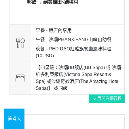
邦峰 → 絕美梯田~踏梅村
早餐 -
飯店內享用
午餐 -
沙壩PHANXIPANG山峰自助餐
晚餐 -
RED DAO紅瑤族餐廳風味料理
(10USD)
【四星級：沙壩BB飯店(BB Sapa) 或 沙壩
維多利亞飯店(Victoria Sapa Resort &
Spa) 或沙壩奇妙酒店(The Amazing Hotel
Sapa)】 或
同級
展開詳細行程
expand_more
4
第
天