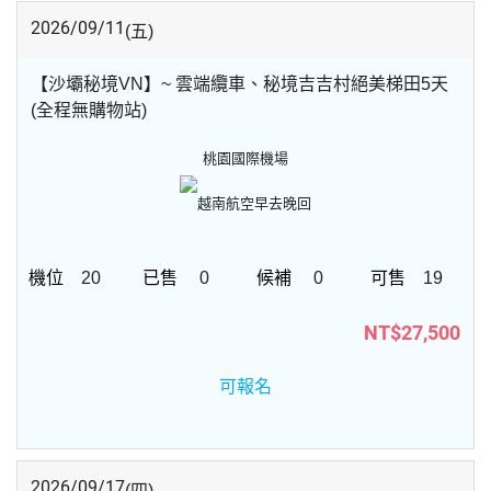
2026/09/11
(五)
【沙壩秘境VN】~ 雲端纜車、秘境吉吉村絕美梯田5天
(全程無購物站)
桃園國際機場
越南航空
早去晚回
20
0
0
19
NT$27,500
可報名
2026/09/17
(四)