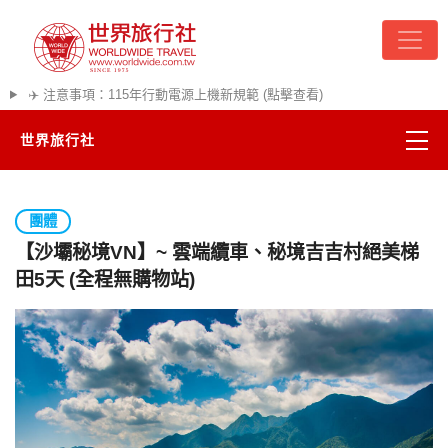
✈️ 注意事項：115年行動電源上機新規範 (點擊查看)
世界旅行社
精彩越南
團體
熱門韓國
【沙壩秘境VN】~ 雲端纜車、秘境吉吉村絕美梯
田5天 (全程無購物站)
超夯日本
悠遊美加
遊輪河輪