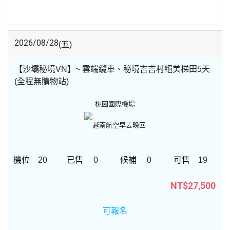
2026/08/28
(五)
【沙壩秘境VN】~ 雲端纜車、秘境吉吉村絕美梯田5天
(全程無購物站)
桃園國際機場
越南航空
早去晚回
20
0
0
19
NT$27,500
可報名