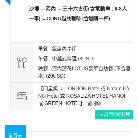
沙壩 →河內 →三十六古街(含電動車 ; 6-8人
一車) →CONG越共咖啡 (含咖啡一杯)
早餐 -
飯店內享用
午餐 -
中越式料理 (8USD)
晚餐 -
河內蓮花LOTUS豪華自助餐 (不含酒
水) (20USD)
【四星級 ： LONDON Hotel 或 Nature Hà
Nội Hotel 或 ROSALIZA HOTEL HANOI
或 GREEN HOTEL】 或
同級
展開詳細行程
expand_more
5
第
天