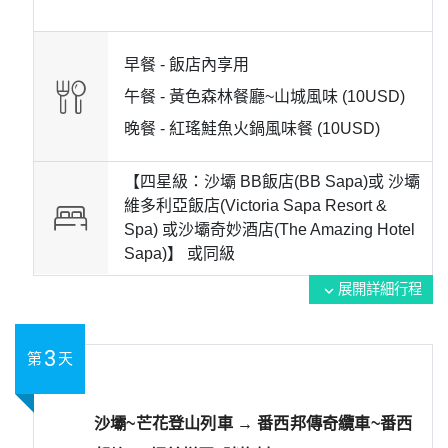
早餐 -
飯店內享用
午餐 -
黃色森林餐廳~山城風味 (10USD)
晚餐 -
紅瑤鮭魚火鍋風味餐 (10USD)
【四星級：沙壩 BB飯店(BB Sapa)或 沙壩
維多利亞飯店(Victoria Sapa Resort &
Spa) 或沙壩奇妙酒店(The Amazing Hotel
Sapa)】 或
同級
展開詳細行程
expand_more
3
第
天
沙壩~芒花登山列車 → 番西邦傳奇纜車~番西