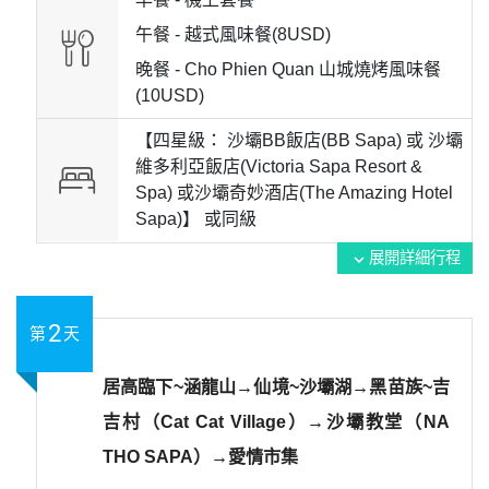
午餐 -
越式風味餐(8USD)
晚餐 -
Cho Phien Quan 山城燒烤風味餐
(10USD)
【四星級： 沙壩BB飯店(BB Sapa) 或 沙壩
維多利亞飯店(Victoria Sapa Resort &
Spa) 或沙壩奇妙酒店(The Amazing Hotel
Sapa)】 或
同級
展開詳細行程
expand_more
2
第
天
居高臨下~涵龍山→仙境~沙壩湖→黑苗族~吉
吉村（Cat Cat Village）→沙壩教堂（NA
THO SAPA）→愛情市集