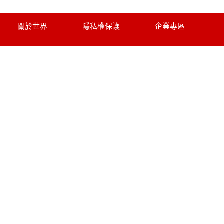
關於世界
隱私權保護
企業專區
個人資料使用告知
旅遊責任險
招募菁英
刷卡授權書
聯絡我們
世界部落格
世界旅行社股份有限公司
綜合旅遊業：交觀綜2117號
品保協會會員：品保北0752號
統一編號：52343132
代表人：黃奕鋒