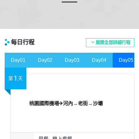
每日行程
expand_more
展開全部詳細行程
Day01
Day02
Day03
Day04
Day05
1
第
天
桃園國際機場✈河內→老街→沙壩
早餐 -
機上套餐