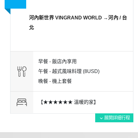
河內新世界 VINGRAND WORLD →河內 / 台
北
早餐 -
飯店內享用
午餐 -
越式風味料理 (8USD)
晚餐 -
機上套餐
【★★★★★★ 溫暖的家】
展開詳細行程
expand_more