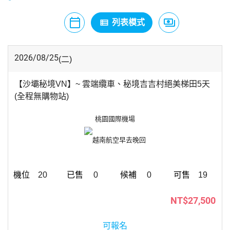
calendar_today
payments
view_list
月曆模式
列表模式
價格模式
2026/08/25
(二)
【沙壩秘境VN】~ 雲端纜車、秘境吉吉村絕美梯田5天
(全程無購物站)
桃園國際機場
越南航空
早去晚回
20
0
0
19
NT$27,500
可報名