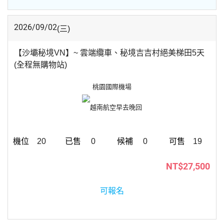
2026/09/02
(三)
【沙壩秘境VN】~ 雲端纜車、秘境吉吉村絕美梯田5天
(全程無購物站)
桃園國際機場
越南航空
早去晚回
20
0
0
19
NT$27,500
可報名