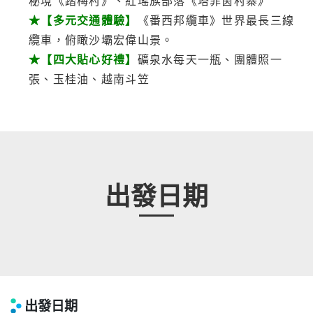
秘境《踏梅村》、紅瑤族部落《塔菲茵村寨》
★【多元交通體驗】
《番西邦纜車》世界最長三線
纜車，俯瞰沙壩宏偉山景。
★【四大貼心好禮】
礦泉水每天一瓶、團體照一
張、玉桂油、越南斗笠
出發日期
出發日期