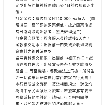
定型化契約精神於團體出發7日前通知取消出
發。
訂金金額：機位訂金NT10,000 元/每人。(團
體機票一經開票無退票價值，故於開票後或
當日臨時取消出發者，無法辦理退票)
訂金繳交期限：經客服人員確認後2天內。
尾款繳交期限：出團前十四天或於收到說明
會資料之後付清尾款
證照資料繳交期限：出團前14個工作日。護
照簽證自理者，出發當天未帶有效之護照及
簽證.....等至機場，導致無法上飛機，所衍生
之一切後果及賠償費用需由旅客自行負責！
本行程所載之護照、簽證相關規定，對象均
為持中華民國護照之旅客，若旅客擁有雙重
國籍或持他國護照，請先自行查明相關規
定，並於報名時請告知您的客服人員。