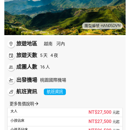
世界臻旅
中東非洲
團型編號 HAN05DVN
歐洲之旅
旅遊地區
room
越南
河內
頂尖世界
旅遊天數
event
5
天
4
夜
成團人數
people
16
人
二人成行
出發機場
flight_takeoff
桃園國際機場
航班資訊
airlines
航班資訊
arrow_forward
更多售價說明
NT$27,500
元起
NT$27,500
元起