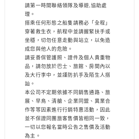
請第一時間聯絡領隊及導遊,協助處
理。
搭乘任何形態之船隻請務必「全程」
穿著救生衣，航程中並請握緊扶手或
坐穩，切勿任意走動與站立，以免造
成您與他人的危險。
請妥善保管護照、證件及個人貴重物
品，請勿放於巴士、旅館、房間內以
及大行李中，並謹防扒手及陌生人搭
訕。
本公司不定期依據不同銷售通路、旅
展、早鳥、清艙、企業同盟、異業合
作等等因素進行行銷特惠活動，因此
並不保證同團旅客售價皆相同一致，
一切以您報名當時公告之售價及活動
為主。