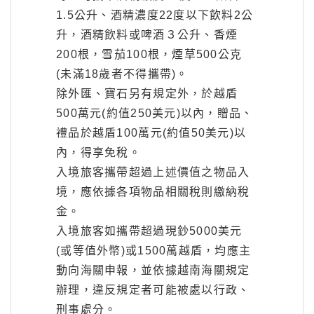
1.5公升、酒精濃度22度以下飲料2公
升，酒精飲料或啤酒３公升、香煙
200根，雪茄100根，煙草500公克
(未滿18歲者不得攜帶)。
除外匯、寶石另有規定外，於越盾
500萬元(約值250美元)以內，贈品、
禮品於越盾100萬元(約值50美元)以
內，得享免稅。
入境旅客攜帶超過上述價值之物品入
境，應依據各項物品相關稅則繳納稅
金。
入境旅客如攜帶超過現鈔5000美元
(或等值外幣)或1500萬越盾，均應主
動向海關申報，並依據越南海關規定
辦理，違反規定者可能被處以行政、
刑事處分。