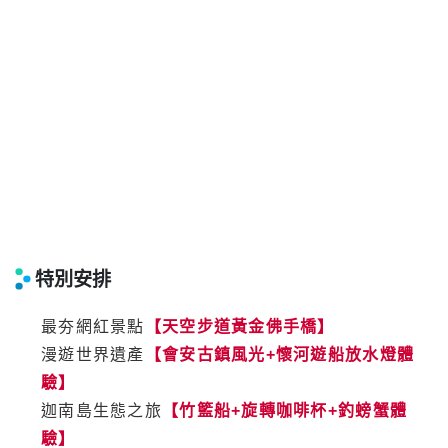
特別安排
最夯網紅景點
【天空步道黃金佛手橋】
漫遊世界遺產
【會安古鎮風光+懷河遊船放水燈體
驗】
迦南島生態之旅
【竹籃船+旋轉咖啡杯+釣螃蟹體
驗】