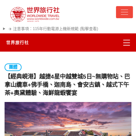
✈️ 注意事項：115年行動電源上機新規範 (點擊查看)
世界旅行社
精彩越南
團體
熱門韓國
【經典峴港】越捷4星中越雙城5日~無購物站、巴
拿山纜車+佛手橋、迦南島、會安古鎮、越式下午
超夯日本
茶+奧黛體驗、海鮮龍蝦饗宴
悠遊美加
遊輪河輪