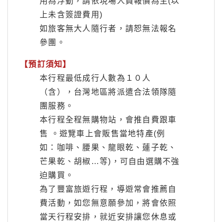
用為浮動，請依現場人員報價為主(以
上未含簽證費用)
如旅客無大人隨行者，請恕無法報名
參團。
【預訂須知】
本行程最低成行人數為１０人
（含），台灣地區將派遣合法領隊隨
團服務。
本行程全程無購物站，會推自費跟車
售 。遊覽車上會販售當地特產(例
如：咖啡、腰果、龍眼乾、蓮子乾、
芒果乾、胡椒…等)，可自由選購不強
迫購買。
為了豐富旅遊行程，導遊常會推薦自
費活動，如您無意願參加，將會依照
當天行程安排，就近安排讓您休息或