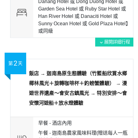
Danang Hotel 或 Dong Duong Hotel 或
Garden Sea Hotel 或 Ruby Star Hotel 或
Han River Hotel 或 Danaciti Hotel 或
Sunny Ocean Hotel 或 Gold Plaza Hotel】
或
同級
展開詳細行程
expand_more
2
第
天
飯店 → 迦南島原生態體驗（竹籃船欣賞水鄉
椰林風光＋旋轉咖啡杯＋釣螃蟹體驗） → 漫
遊世界遺產～會安古鎮風光 → 特別安排～會
安懷河遊船＋放水燈體驗
早餐 -
酒店內用
午餐 -
迦南島農家風味料理(贈送每人一瓶