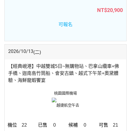
NT$20,900
可報名
2026/10/13
(二)
【經典峴港】中越雙城5日~無購物站、巴拿山纜車+佛
手橋、迦南島竹筒船、會安古鎮、越式下午茶+奧黛體
驗、海鮮龍蝦饗宴
桃園國際機場
越捷航空
午去
22
0
0
21