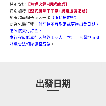
特別安排
【海鮮火鍋+焗烤龍蝦】
特別加贈
【越式風味下午茶+奧黛服裝體驗】
加贈越南網卡每人一張
（限佔床旅客）
此為包機行程，
付訂後不可取消或更換出發日期，
請謹慎支付訂金。
本行程最低成行人數為１０人（含），台灣地區將
派遣合法領隊隨團服務
。
出發日期