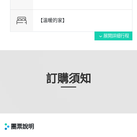
【溫暖的家】
展開詳細行程
expand_more
訂購須知
團票說明