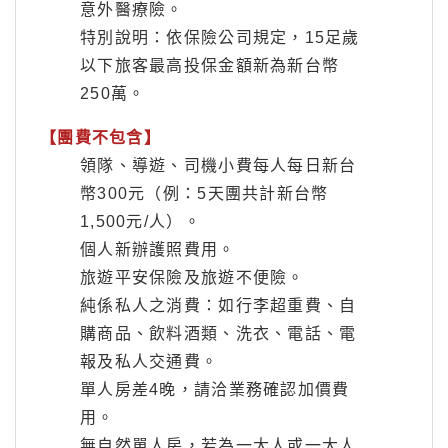
意外醫療險。
特別說明：依保險公司規定，15足歲
以下旅客最高投保金額新為新台幣
250萬。
【團費不包含】
領隊、導遊、司機小費每人每日新台
幣300元（例：5天團共計新台幣
1,500元/人）。
個人新辦護照費用。
旅遊平安保險及旅遊不便險。
純係私人之消費：如行李超重費、自
購商品、飲料酒類、洗衣、電話、電
報及私人交通費。
單人房差4晚，請洽業務確認加價費
用。
無自然單人房，若為一大人或一大人