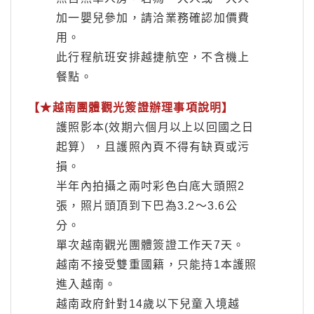
加一嬰兒參加，請洽業務確認加價費
用。
此行程航班安排越捷航空，不含機上
餐點。
【★越南團體觀光簽證辦理事項說明】
護照影本(效期六個月以上以回國之日
起算），且護照內頁不得有缺頁或污
損。
半年內拍攝之兩吋彩色白底大頭照2
張，照片頭頂到下巴為3.2～3.6公
分。
單次越南觀光團體簽證工作天7天。
越南不接受雙重國籍，只能持1本護照
進入越南。
越南政府針對14歲以下兒童入境越