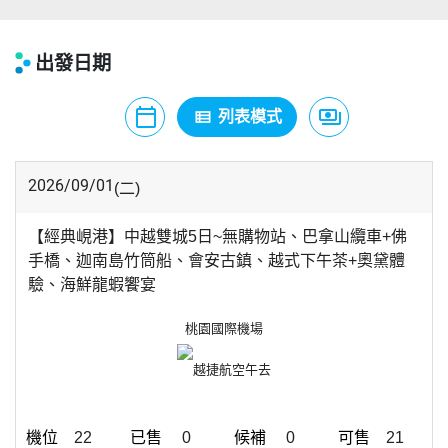
出發日期
calendar_today
payments
view_list
月曆模式
列表模式
價格模式
2026/09/01
(二)
【經典峴港】中越雙城5日~無購物站、巴拿山纜車+佛
手橋、迦南島竹筒船、會安古鎮、越式下午茶+奧黛體
驗、海鮮龍蝦饗宴
桃園國際機場
越捷航空
午去
22
0
0
21