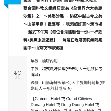
飯店→ 拍照打卡的熱門景點～粉紅大教堂 →
聯合國科教文組織認定為《全世界六大美麗
沙灘》之一～美溪沙灘 → 眺望中越古今之美
～山茶半島＋靈應寺 → 峴港超好買～漢市場
→ 越式下午茶【每位含法國麵包一份+一杯飲
料+奧黛服裝體驗】→ 沉浸在峴港夜晚熱鬧氛
圍中～山茶夜市尋寶趣
早餐 -
酒店內用
午餐 -
越式風味料理(贈送每人一瓶飲料或
啤酒)
晚餐 -
山陽海鮮火鍋+每人半隻焗烤龍蝦(贈
送每人一瓶飲料或啤酒)
【Glamour Hotel 或 Grand Citiview
Danang Hotel 或 Dong Duong Hotel 或
Garden Sea Hotel 或 Ruby Star Hotel 或