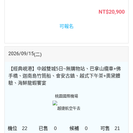
NT$20,900
可報名
2026/09/15
(二)
【經典峴港】中越雙城5日~無購物站、巴拿山纜車+佛
手橋、迦南島竹筒船、會安古鎮、越式下午茶+奧黛體
驗、海鮮龍蝦饗宴
桃園國際機場
越捷航空
午去
22
0
0
21