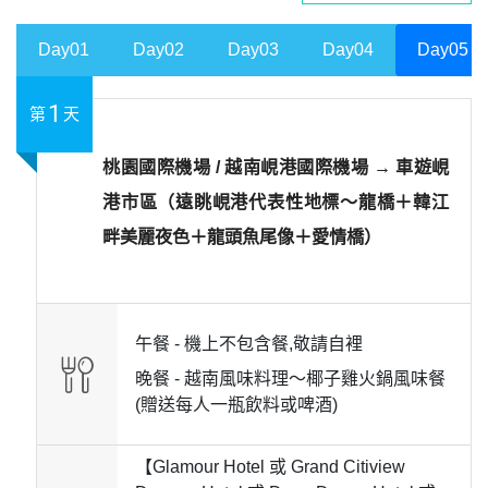
Day01
Day02
Day03
Day04
Day05
1
第
天
桃園國際機場 / 越南峴港國際機場 → 車遊峴
港市區（遠眺峴港代表性地標～龍橋＋韓江
畔美麗夜色＋龍頭魚尾像＋愛情橋）
午餐 -
機上不包含餐,敬請自裡
晚餐 -
越南風味料理～椰子雞火鍋風味餐
(贈送每人一瓶飲料或啤酒)
【Glamour Hotel 或 Grand Citiview