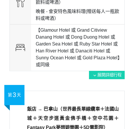
飲料或啤酒）
晚餐 -
會安特色風味料理(贈送每人一瓶飲
料或啤酒）
【Glamour Hotel 或 Grand Citiview
Danang Hotel 或 Dong Duong Hotel 或
Garden Sea Hotel 或 Ruby Star Hotel 或
Han River Hotel 或 Danaciti Hotel 或
Sunny Ocean Hotel 或 Gold Plaza Hotel】
或
同級
展開詳細行程
expand_more
3
第
天
飯店 → 巴拿山（世界最長單線纜車＋法國山
城＋天空步道黃金佛手橋＋空中花園＋
Fantasy Park夢想遊樂園＋5D電影院）