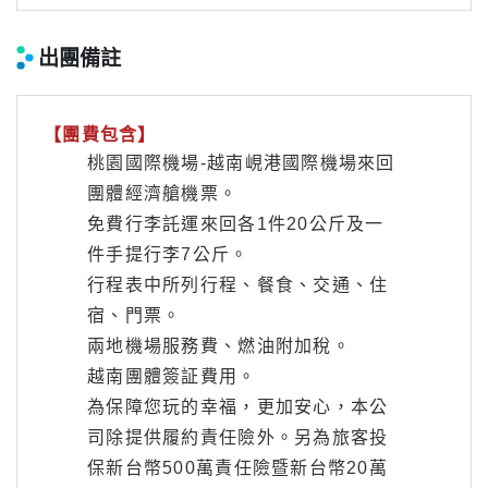
出團備註
【團費包含】
桃園國際機場-越南峴港國際機場來回
團體經濟艙機票。
免費行李託運來回各1件20公斤及一
件手提行李7公斤。
行程表中所列行程、餐食、交通、住
宿、門票。
兩地機場服務費、燃油附加稅。
越南團體簽証費用。
為保障您玩的幸福，更加安心，本公
司除提供履約責任險外。另為旅客投
保新台幣500萬責任險暨新台幣20萬