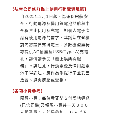
【航空公司修訂機上使用行動電源規範】
自2025年3月1日起，為確保飛航安
全，行動電源及備用鋰電池於航程中
全程禁止使用及充電。如個人電子產
品有使用電源的需求，建議您在登機
前先將設備充滿電量。多數機型座椅
亦提供AC插座及USB(Type A)充電
孔，詳情請參閱「機上娛樂與服
務」。請注意，行動電源及備用鋰電
池不得託運，應作為手提行李並妥善
放置、避免擠壓或受損。
【各項小費參考】
團體小費：每位貴賓請支付當地導遊
(已含司機)及領隊小費共一天３００
元服務費。‧若是參加 １０人以下