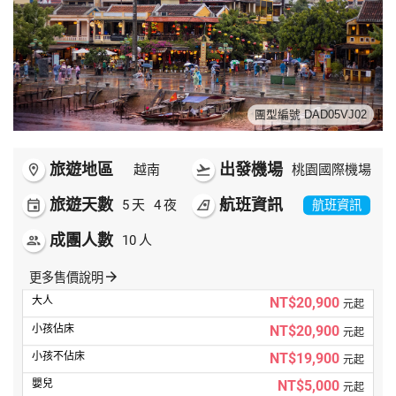
世界臻旅
中東非洲
歐洲之旅
團型編號 DAD05VJ02
頂尖世界
旅遊地區
出發機場
room
越南
flight_takeoff
桃園國際機場
旅遊天數
航班資訊
event
5
天
4
夜
airlines
航班資訊
二人成行
成團人數
people
10
人
arrow_forward
更多售價說明
NT$20,900
元起
NT$20,900
元起
NT$19,900
元起
NT$5,000
元起