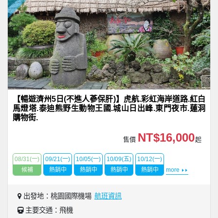
【暢遊濟州5日(不進人蔘保肝)】虎航.彩虹海岸道路.紅白
馬燈塔.泰迪熊野生動物王國.城山日出峰.東門夜市.蓮洞
購物街.
NT$16,000
售價
起
08/31(一)
09/21(一)
10/05(一)
10/09(五)
10/12(一)
候補
熱銷中
熱銷中
熱銷中
熱銷中
more
出發地：桃園國際機場
航班資訊
主要交通：飛機