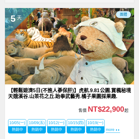
團體
5
天
【輕鬆遊濟5日(不進人蔘保肝)】虎航.9.81公園.賞楓秘境
天娥溪谷.山茶花之丘.跆拳武藝秀.橘子果園採果趣.
NT$22,900
售價
起
10/05(一)
10/09(五)
10/12(一)
10/15(四)
10/19(一)
熱銷中
熱銷中
熱銷中
熱銷中
熱銷中
more