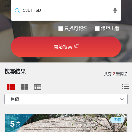
世界臻旅
中東非洲
只找可報名
保證出發
歐洲之旅
開始搜索
頂尖世界
二人成行
搜尋結果
共有
2
筆商品
團體
5
天