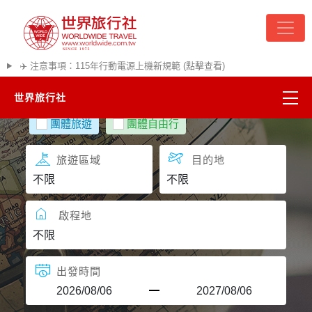
✈️ 注意事項：115年行動電源上機新規範 (點擊查看)
世界旅行社
團體旅遊
團體自由行
精彩越南
旅遊區域
目的地
熱門韓國
超夯日本
啟程地
悠遊美加
出發時間
遊輪河輪