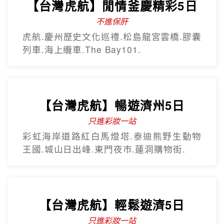
【台灣虎航】閒情釜慶精彩5日
不進保肝
虎航.慶州歷史文化巡禮.松島龍宮雲橋.膠囊
列車.海上纜車.The Bay101.
【台灣虎航】暢遊濟州5日
只進彩妝一站
彩虹海岸道路紅白馬燈塔.泰迪熊野生動物
王國.城山日出峰.東門夜市.蓮洞購物街.
【台灣虎航】輕鬆遊濟5日
只進彩妝一站