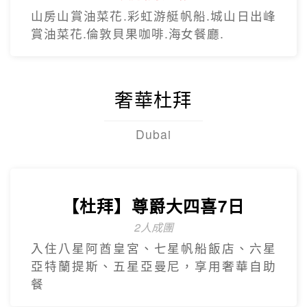
山房山賞油菜花.彩虹游艇帆船.城山日出峰
賞油菜花.倫敦貝果咖啡.海女餐廳.
奢華杜拜
Dubai
【杜拜】尊爵大四喜7日
2人成團
入住八星阿酋皇宮、七星帆船飯店、六星
亞特蘭提斯、五星亞曼尼，享用奢華自助
餐