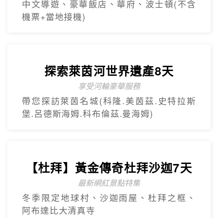
中文導遊、豪華飯店、華府、波士頓(不含
機票+當地接機)
探索萊茵河世界遺產8天
享受河輪豪華服務
帶您探訪萊茵名城(科隆.美茵茲.史特拉斯
堡.呂德斯海姆.科布倫茲.曼海姆)
【杜拜】黃金傳奇杜拜沙迦7天
最新網紅景點特集
冬季限定地球村、沙迦⾬屋、杜拜之框、
阿布達比大清真寺