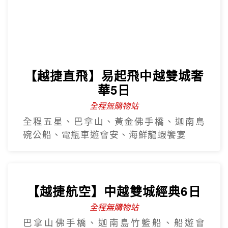
【越捷直飛】易起飛中越雙城奢
華5日
全程無購物站
全程五星、巴拿山、黃金佛手橋、迦南島
碗公船、電瓶車遊會安、海鮮龍蝦饗宴
【越捷航空】中越雙城經典6日
全程無購物站
巴拿山佛手橋、迦南島竹籃船、船遊會