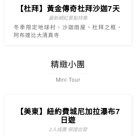
【杜拜】黃金傳奇杜拜沙迦7天
最新網紅景點特集
冬季限定地球村、沙迦⾬屋、杜拜之框、
阿布達比大清真寺
精緻小團
Mini Tour
【美東】紐約費城尼加拉瀑布7
日遊
2人成團 保證出發