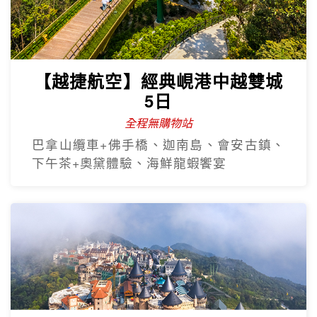
【越捷航空】經典峴港中越雙城
5日
全程無購物站
巴拿山纜車+佛手橋、迦南島、會安古鎮、
下午茶+奧黛體驗、海鮮龍蝦饗宴