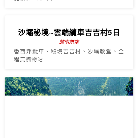
沙壩秘境~雲端纜車吉吉村5日
越南航空
番西邦纜車、秘境吉吉村、沙壩教堂、全
程無購物站