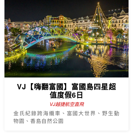
VJ【嗨翻富國】富國島四星超
值度假6日
VJ越捷航空直飛
金氏紀錄跨海纜車、富國大世界、野生動
物園、香島自然公園