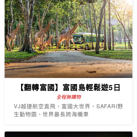
【翻轉富國】富國島輕鬆遊5日
全程無購物
VJ越捷航空直飛、富國大世界、SAFARI野
生動物園、世界最長跨海纜車