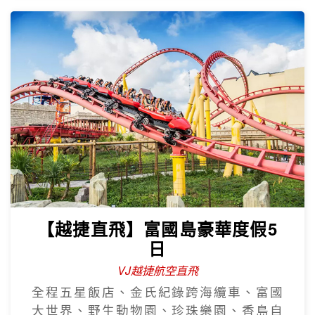
【越捷直飛】富國島豪華度假5
日
VJ越捷航空直飛
全程五星飯店、金氏紀錄跨海纜車、富國
大世界、野生動物園、珍珠樂園、香島自