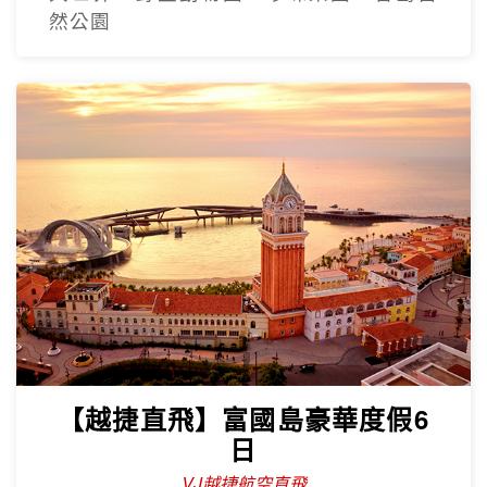
然公園
【越捷直飛】富國島豪華度假6
日
VJ越捷航空直飛