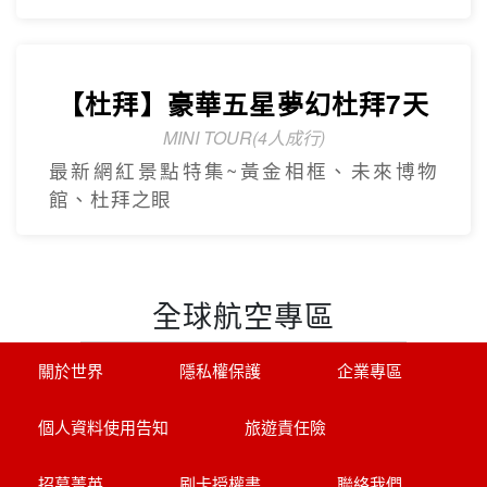
【杜拜】豪華五星夢幻杜拜7天
MINI TOUR(4人成行)
最新網紅景點特集~黃金相框、未來博物
館、杜拜之眼
全球航空專區
關於世界
隱私權保護
企業專區
個人資料使用告知
旅遊責任險
招募菁英
刷卡授權書
聯絡我們