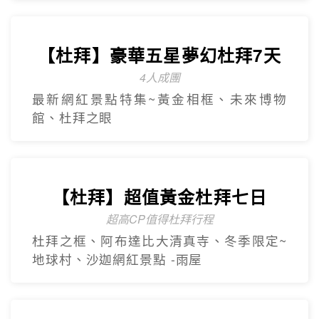
【杜拜】豪華五星夢幻杜拜7天
4人成團
最新網紅景點特集~黃金相框、未來博物
館、杜拜之眼
【杜拜】超值黃金杜拜七日
超高CP值得杜拜行程
杜拜之框、阿布達比大清真寺、冬季限定~
地球村、沙迦網紅景點 -⾬屋