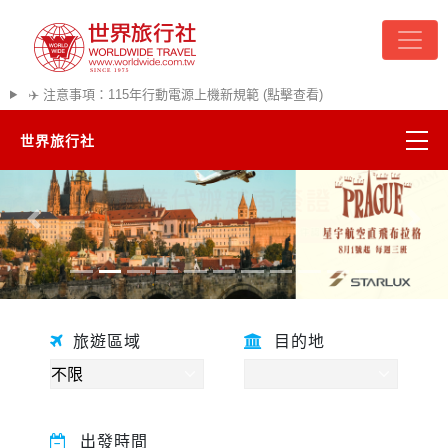
✈️ 注意事項：115年行動電源上機新規範 (點擊查看)
世界旅行社
精彩越南
往前
往後
熱門韓國
超夯日本
旅遊區域
目的地
悠遊美加
遊輪河輪
出發時間