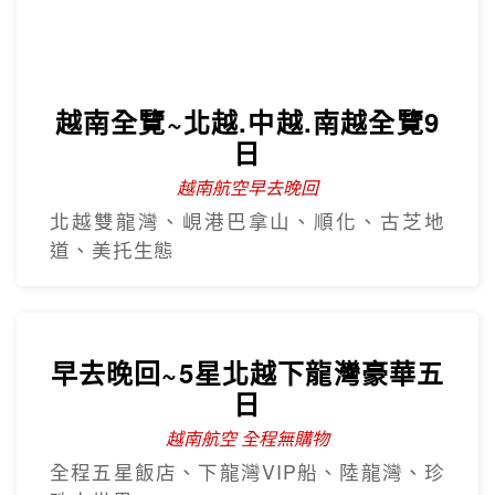
越南全覽~北越.中越.南越全覽9
日
越南航空早去晚回
北越雙龍灣、峴港巴拿山、順化、古芝地
道、美托生態
早去晚回~5星北越下龍灣豪華五
日
越南航空 全程無購物
全程五星飯店、下龍灣VIP船、陸龍灣、珍