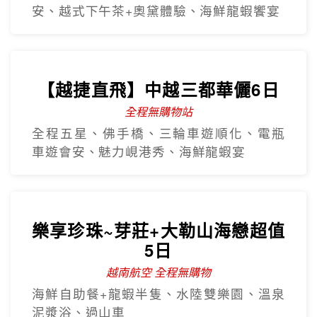
安、越式下午茶+奧黛體驗、海鮮龍蝦饗宴
【越捷直飛】中越三都華儷6日
全程無購物站
全程五星、佛手橋、三輪車遊順化、電瓶
車遊會安、魅力峴港秀、海鮮龍蝦宴
樂享珍珠~芽莊+大勒山海戀超值
5日
越南航空 全程無購物
海鮮自助餐+龍蝦半隻、水陸雙樂園、溫泉
泥漿浴、過山車