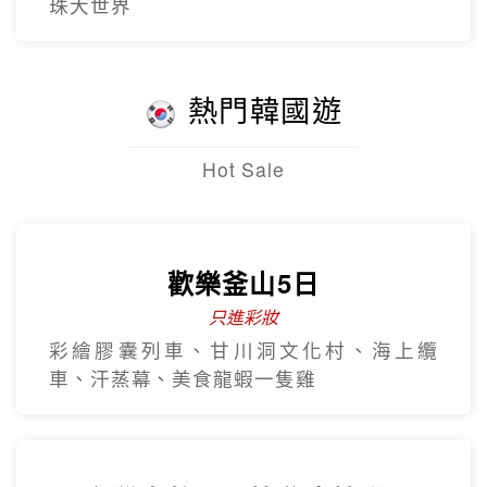
珠大世界
熱門韓國遊
Hot Sale
歡樂釜山5日
只進彩妝
彩繪膠囊列車、甘川洞文化村、海上纜
車、汗蒸幕、美食龍蝦一隻雞