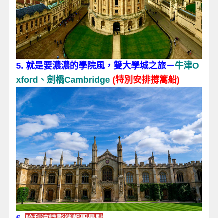
5. 就是要濃濃的學院風，雙大學城之旅－
牛津O
xford、劍橋Cambridge
(特別安排撐篙船)
6 .