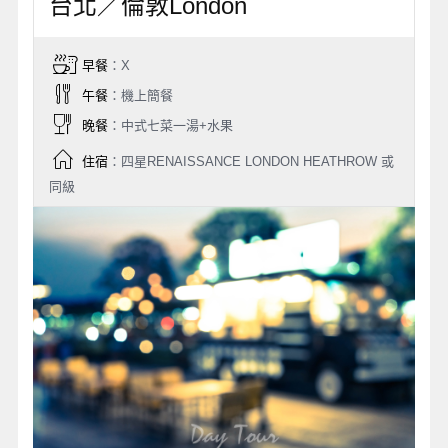
台北／倫敦London
早餐
：X
午餐
：機上簡餐
晚餐
：中式七菜一湯+水果
住宿
：四星RENAISSANCE LONDON HEATHROW 或
同級