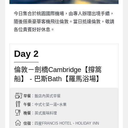
今日集合於桃園國際機場，由專人辦理出境手續，
隨後搭乘豪華客機飛往倫敦。當日抵達倫敦，敬請
各位貴賓好好休息。
Day 2
倫敦－劍橋Cambridge【撐篙
船】 - 巴斯Bath【羅馬浴場】
早餐
：飯店內英式早餐
午餐
：中式七菜一湯+水果
晚餐
：英式風味料理
住宿
：四星FRANCIS HOTEL、HOLIDAY INN