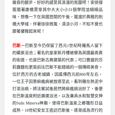
徽音的腳步，好好的感受其浪漫的氛圍吧！安排撐
篙隨著康橋貫穿其中大大小小31個學院並細細品
味，想像一下在英國悠閒的午後，擺渡於典雅的劍
橋大學城，伴著徐徐微風、清涼小河，不知不覺也
跟著優雅起來呢！
巴斯－
巴斯至今仍保留了西元1世紀時羅馬人留下
的礦泉浴池；著名的皇家新月樓被譽為英國最高貴
的街道，也是巴斯古典建築的代表；可口豐盛的莎
莉露麵包更是前往巴斯不能錯過的一個傳統美食。
位於西方的古老城鎮，因謠傳西元前860年左右，
一位王子因患痲瘋病被放逐至此，看到豬在熱泥中
打滾治病，師法嘗試後居然將痲瘋病治好了，後便
在巴斯溫泉附近廣建浴池，以及兼具水和智慧女神
的Sulis Minerva神廟，使得巴斯溫泉之鄉雛形日益
成熟，18世紀安女王造訪巴斯後，逐漸成為流行的