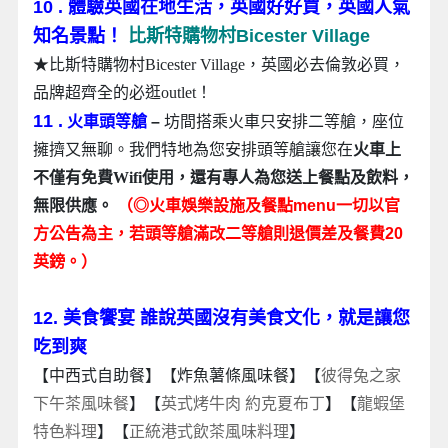
10 . 體驗英國在地生活，英國好好買，英國人氣
知名景點！
比斯特購物村Bicester Village
★比斯特購物村Bicester Village，英國必去倫敦必買，
品牌超齊全的必逛outlet！
11 .
火車頭等艙
–
坊間搭乘火車只安排二等艙，座位
擁擠又無聊。我們特地為您安排頭等艙讓您在
火車上
不僅有免費Wifi使用，還有專人為您送上餐點及飲料，
無限供應。
（◎火車娛樂設施及餐點menu一切以官
方公告為主，若頭等艙滿改二等艙則退價差及餐費20
英鎊。）
12. 美食饗宴 誰說英國沒有美食文化，就是讓您
吃到爽
【中西式自助餐】【炸魚薯條風味餐】【
彼得兔之家
下午茶風味餐
】【
英式烤牛肉 約克夏布丁
】【
龍蝦堡
特色料理
】
【
正統港式飲茶風味料理
】