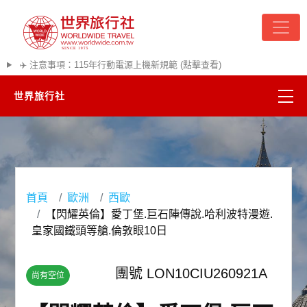
✈️ 注意事項：115年行動電源上機新規範 (點擊查看)
世界旅行社
精彩越南
熱門韓國
首頁
歐洲
西歐
超夯日本
【閃耀英倫】愛丁堡.巨石陣傳說.哈利波特漫遊.
皇家國鐵頭等艙.倫敦眼10日
悠遊美加
團號 LON10CIU260921A
尚有空位
遊輪河輪