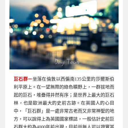
巨石群－
坐落在倫敦以西偏南135公里的莎爾斯伯
利平原上。在一望無際的綠色曠野上，一群拔地而
起的巨石，堆疊得井然有序；是世界上最大的巨石
林，也是歐洲最大的史前古跡。在英國人的心目
中，「巨石群」是一處非常古老而又非常神聖的地
方，可以說得上為英國國家標誌，一般估計史前巨
石群大約為4000年前出現，目前尚無人可以證實其