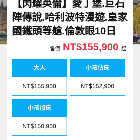
【閃耀英倫】愛丁堡.巨石
世界臻旅
陣傳說.哈利波特漫遊.皇家
中東非洲
國鐵頭等艙.倫敦眼10日
歐洲之旅
NT$155,900
售價
起
頂尖世界
大人
小孩佔床
二人成行
NT$155,900
NT$152,900
小孩加床
NT$150,900