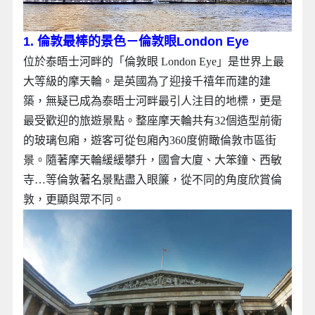
1. 倫敦最棒的景色－倫敦眼London Eye
位於泰晤士河畔的「倫敦眼 London Eye」是世界上最
大等級的摩天輪。是英國為了迎接千禧年而建的建
築，無疑已成為泰晤士河畔最引人注目的地標，更是
最受歡迎的旅遊景點。整座摩天輪共有32個造型前衛
的玻璃包廂，遊客可從包廂內360度俯瞰倫敦市區街
景。隨著摩天輪緩緩攀升，國會大廈、大笨鐘、西敏
寺…等倫敦著名景點盡入眼簾，從不同的角度欣賞倫
敦，更顯與眾不同。