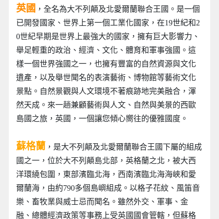
英國
，全名為大不列顛及北愛爾蘭聯合王國。是一個
已開發國家、世界上第一個工業化國家，在19世紀和2
0世紀早期是世界上最強大的國家，擁有巨大影響力、
舉足輕重的政治、經濟、文化、體育和軍事強國。這
樣一個世界強國之一，也擁有豐富的自然資源與文化
遺產，以及舉世聞名的表演藝術、博物館等藝術文化
景點。自然景觀與人文環境不著痕跡地完美融合，渾
然天成。來一趟兼顧藝術與人文、自然與美景的西歐
島國之旅，英國，一個讓您傾心嚮往的優雅國度。
蘇格蘭
，是大不列顛及北愛爾蘭聯合王國下屬的組成
國之一，位於大不列顛島北部，英格蘭之北，被大西
洋環繞包圍，東部濱臨北海，西南濱臨北海海峽和愛
爾蘭海，由約790多個島嶼組成。以格子花紋、風笛音
樂、畜牧業與威士忌而聞名。雖然外交、軍事、金
融、總體經濟政策等事務上受英國國會管轄，但蘇格