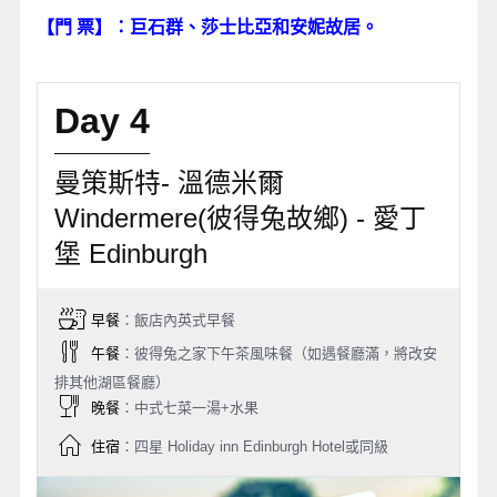
【門 票】：巨石群、莎士比亞和安妮故居。
Day 4
曼策斯特- 溫德米爾
Windermere(彼得兔故鄉) - 愛丁
堡 Edinburgh
早餐
：飯店內英式早餐
午餐
：彼得兔之家下午茶風味餐（如遇餐廳滿，將改安
排其他湖區餐廳）
晚餐
：中式七菜一湯+水果
住宿
：四星 Holiday inn Edinburgh Hotel或同級