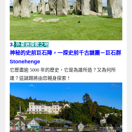
3.
外星迷探索之地
神秘的史前巨石陣，一探史前千古謎團‎－巨石群
Stonehenge
它歷盡逾 5000 年的歷史，它是為誰所造？又為何所
建？這謎題將由您親身探索！