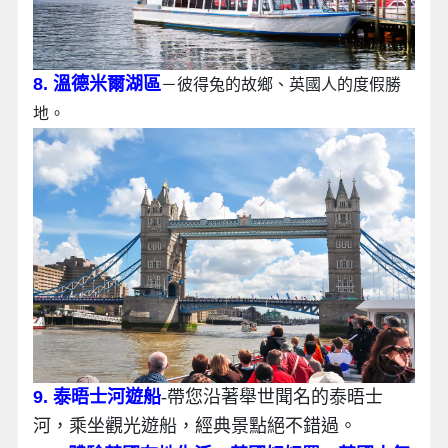
8. 溫德米爾湖區
－彼得兔的故鄉、英國人的度假勝
地。
9. 泰晤士河遊船
-帶您沿著舉世聞名的泰晤士
河，乘坐觀光遊船，經典景點絕不錯過。