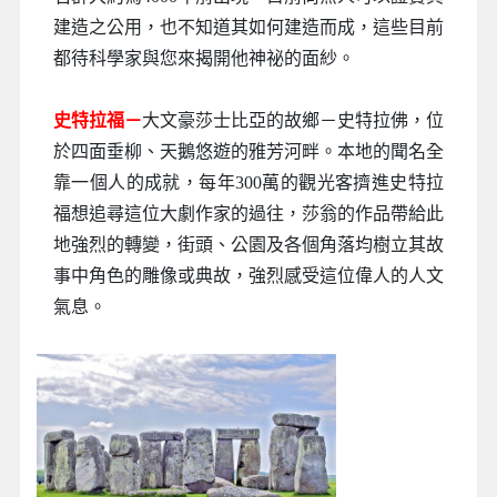
建造之公用，也不知道其如何建造而成，這些目前
都待科學家與您來揭開他神祕的面紗。
史特拉福－
大文豪莎士比亞的故鄉－史特拉佛，位
於四面垂柳、天鵝悠遊的雅芳河畔。本地的聞名全
靠一個人的成就，每年300萬的觀光客擠進史特拉
福想追尋這位大劇作家的過往，莎翁的作品帶給此
地強烈的轉變，街頭、公園及各個角落均樹立其故
事中角色的雕像或典故，強烈感受這位偉人的人文
氣息。