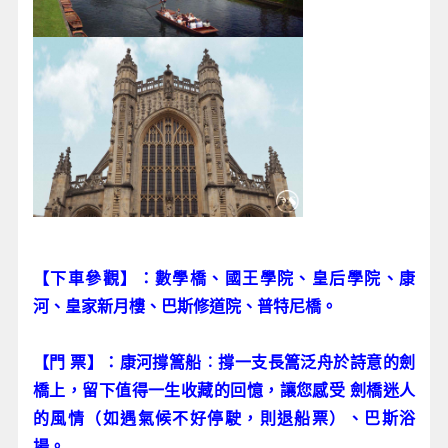
【下車參觀】：數學橋、國王學院、皇后學院、康
河、皇家新月樓、巴斯修道院、普特尼橋。
【門 票】：康河撐篙船︰撐一支長篙泛舟於詩意的劍
橋上，留下值得一生收藏的回憶，讓您感受 劍橋迷人
的風情（如遇氣候不好停駛，則退船票）、巴斯浴
場。