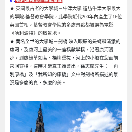
哈利波特影迷朝聖景點
★ 英國最古老的大學城－牛津大學 造訪牛津大學最大
的學院-基督教會學院，此學院近代200年內產生了16位
英國首相，基督教會學院的多處景點都被選為電影
《哈利波特》的取景地。
★ 聞名全世的大學城－劍橋 映入眼簾的是蜿蜒清澈的
康河，及康河上最美的一座橋數學橋，沿著康河漫
步，到處綠草如萻、楊柳垂提，河上的小船在您面前
來回穿梭，這時才能真正體會出，徐志摩先生：「再
別康橋」及「我所知的康橋」文中對劍橋所描述的景
況是多麼的真，多麼的美。
地