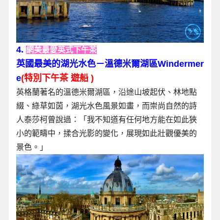
4.
網美最愛英式下午茶
英國最美的湖光水色－溫德米爾湖區Windermer
e
(特別下午茶 遊船 )
英格蘭著名的溫德米爾湖區，沿途山坡起伏、林地點
綴、綠草如茵，湖光水色風景如畫，而崇尚自然的詩
人泰莎柯曾說過：「我不知道有任何地方能在如此狹
小的範疇中，揉合光影的變化，展現如此壯觀優美的
景色。」