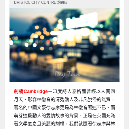
BRISTOL CITY CENTRE或同級
劍橋Cambridge－
印度詩人泰格爾曾經以人間四
月天，形容林徽音的清秀動人及非凡脫俗的氣質，
著名的中國文豪徐志摩更是為林徽音著迷不已，而
萌芽這段動人的愛情故事的背景，正是在英國充滿
著文學氣息且美麗的劍橋，我們就隨著徐志摩與林