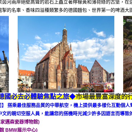
萊茵河兩岸絕壁高聳的岩石上矗立著檸檬黃和薄荷綠的古堡，在
電掣的名車、香味四溢種類繁多的德國麵包、世界第一的啤酒大
德國必去必體驗焦點之旅
◆
市場最豐富深度的
司】 搭乘最佳服務品質的中華航空，機上提供最多樣化互動個人
中文的親切空服人員，能讓您的搭機時光減少許多因語言而導致
皇家邁森瓷器博物館
)
館 BMW展示中心)