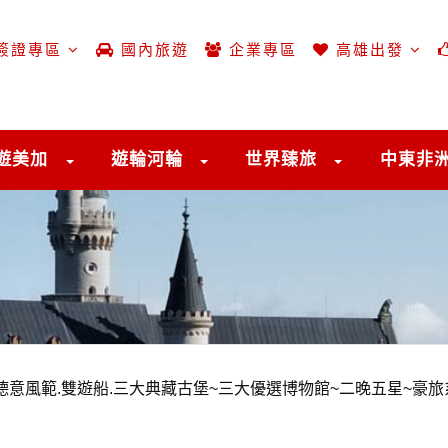
簽證專區
國內旅遊
企業專區
高雄出發
遊美加
遊輪河輪
世界臻旅
中東非
德意風範.雙遊船.三大典藏古堡~三大優選博物館~二晚五星~豪旅