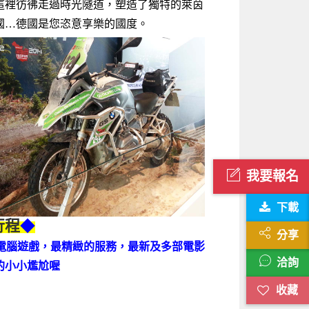
這裡彷彿走過時光隧道，塑造了獨特的萊茵
國…德國是您恣意享樂的國度。
我要報名
下載
行程
◆
分享
電腦遊戲，最精緻的服務，最新及多部電影
洽詢
的小小尷尬喔