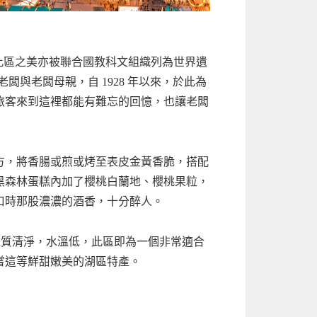
此區之美亦被聯合國教科文組織列為世界遺
與老闆母親，自 1928 年以來，於此為
旅客來到這裡都能有難忘的回憶，也讓老闆
方，將香腸或煎或烤至表皮金黃香脆，搭配
黑森林蛋糕內加了櫻桃白蘭地、櫻桃果粒，
口時那股濃濃的酒香，十分醉人。
水質清淨，水溫低，此區即為一個非常適合
嘗這等鮮甜嫩美的湖區特產。