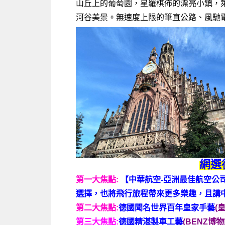
山丘上的葡萄園，星羅棋佈的漂亮小鎮，
河谷美景。無速度上限的筆直公路、風馳
網選
第一大焦點:
【中華航空-亞洲最佳航空公
選擇，也將飛行旅程帶來更多樂趣，且講
第二大焦點:
德國聞名世界百年皇家手藝
(
第三大焦點:
德國精湛製車工藝
(BENZ
博物