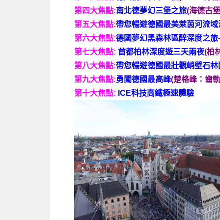
第四大焦點:
南北德夢幻三堡之旅
(
海德古堡
第五大焦點:
帶您暢遊德國最美萊茵河流域
第六大焦點:
德國夢幻黑森林區醉深度之旅
第七大焦點:
首都柏林深度遊三天兩夜
(柏
第八大焦點:
帶您暢遊德國最壯觀峭壁石林
第九大焦點:
勇闖德國最高峰
(楚格峰：齒
第十大焦點:
ICE科技高鐵極速體驗