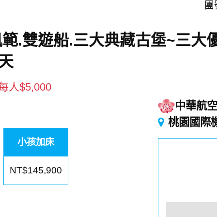
團號
範.雙遊船.三大典藏古堡~三大
2天
人$5,000
中華航
桃園國際
小孩加床
NT$145,900