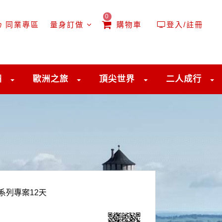
0
同業專區
量身訂做
購物車
登入/註冊
洲
歐洲之旅
頂尖世界
二人成行
系列專案12天