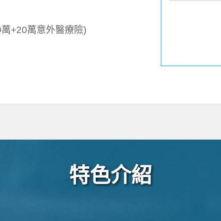
萬+20萬意外醫療險)
特色介紹