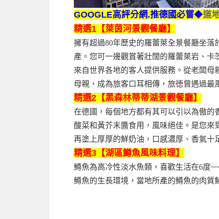
GOOGLE高評分網.推德國必嘗
◆
道
精選1【萊茵河景觀餐廳】
擁有超過80年歷史的羅蕾萊全景餐廳坐落
產。您可一邊觀賞著壯闊的羅蕾萊岩、卡茨
來自世界各地的客人提供服務。從老闆母
母親，成為旅客口耳相傳，旅徳曾遇過最
精選2【黑森林蒂蒂湖景觀餐廳】
在德國，每個地方都有其可以引以為傲的香
酸菜和黃芥末醬食用，風味絕佳。是您來
再塗上厚厚的鮮奶油，口感濃厚、香氣十
精選3【湖區鱒魚風味料理】
鱒魚為高冷性淡水魚類，喜歡生活在6度~
鱒魚的生長環境，當地所產的鱒魚的肉質