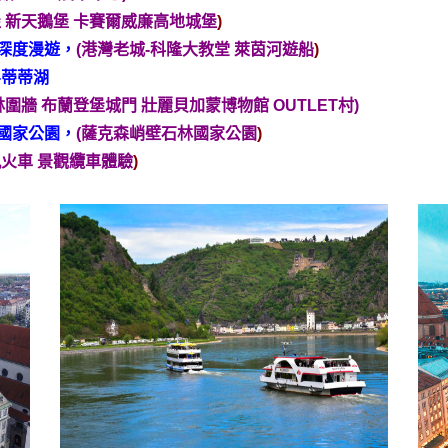
 新天鵝堡 卡賽爾威廉高地城堡
)
深度漫遊，
(
港灣老城-科隆大教堂 萊茵河遊船
)
-蒂蒂湖
林圍牆 布蘭登堡城門 壯麗貝加蒙博物館 OUTLET村
)
國家公園，
(薩克森峭壁石林國家公園
)
軌火車 景觀纜車體驗
)