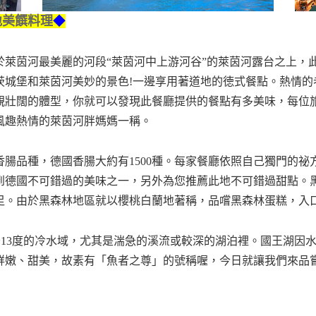
地美饌料理
◆
於萊茵河最美麗的河段“萊茵河中上游河谷”的萊茵河露台之上，
城堡和萊茵河美妙的景色!一邊享用著道地的徳式餐點。熱情的老闆
親壯闊的體型，你就可以發現此餐廳提供的餐點有多美味，每位
風趣熱情的萊茵河胖媽媽一稱。
腸品種，德國香腸大約有1500種。每家餐廳依照自己獨門的祕
到德國不可錯過的美味之一，另外為您推薦此地不可錯過甜點。
足。由於黑森林地區就以櫻桃白蘭地著稱，品嚐黑森林蛋糕，入
~13度的冷水域，尤其是湍急的溪流或較深的湖泊裡。國王湖因
鮮嫩、甜美，故素有「魚者之尊」的號稱喔，今日就讓我們來品