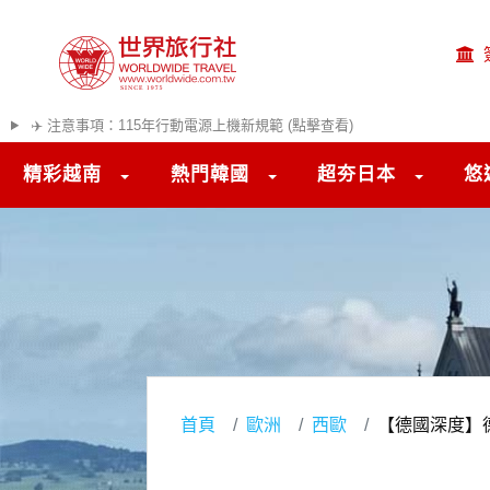
✈️ 注意事項：115年行動電源上機新規範 (點擊查看)
精彩越南
熱門韓國
超夯日本
悠
首頁
歐洲
西歐
【德國深度】