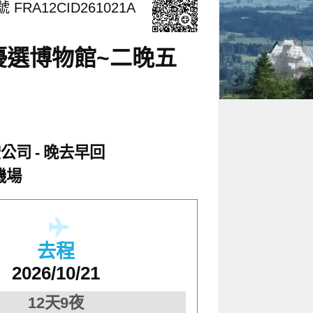
 FRA12CID261021A
優選博物館~二晚五
空公司
晚去早回
機場
去程
2026/10/21
12天9夜