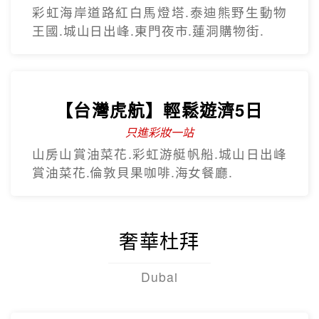
只進彩妝一站
山房山賞油菜花.彩虹游艇帆船.城山日出峰
賞油菜花.倫敦貝果咖啡.海女餐廳.
奢華杜拜
Dubai
【杜拜】尊爵大四喜7日
2人成團
入住八星阿酋皇宮、七星帆船飯店、六星
亞特蘭提斯、五星亞曼尼，享用奢華自助
餐