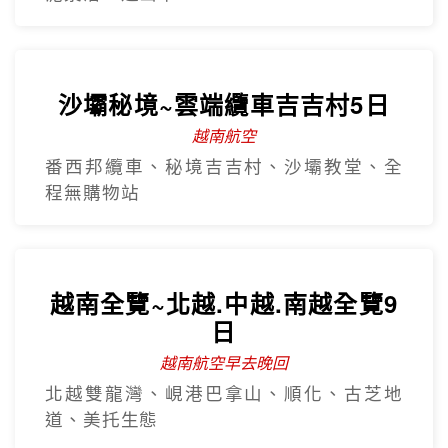
番西邦纜車、秘境吉吉村、沙壩教堂、全
程無購物站
越南全覽~北越.中越.南越全覽9
日
越南航空早去晚回
北越雙龍灣、峴港巴拿山、順化、古芝地
道、美托生態
早去晚回~5星北越下龍灣豪華五
日
越南航空 全程無購物