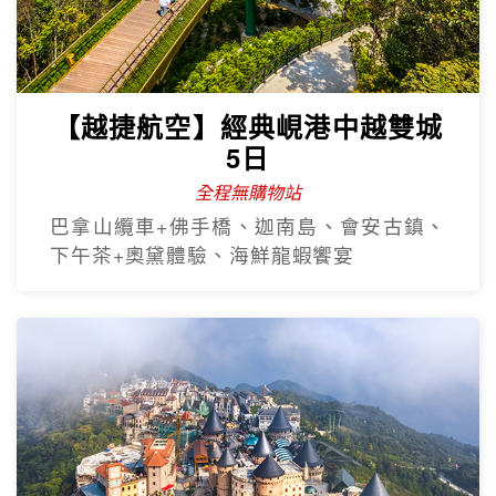
全程無購物站
巴拿山纜車+佛手橋、迦南島、會安古鎮、
下午茶+奧黛體驗、海鮮龍蝦饗宴
【越捷直飛】易起飛中越雙城奢