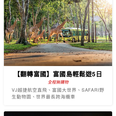
【翻轉富國】富國島輕鬆遊5日
全程無購物
VJ越捷航空直飛、富國大世界、SAFARI野
生動物園、世界最長跨海纜車