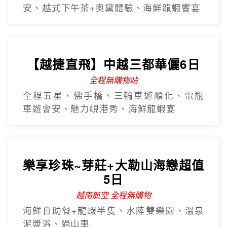
全程五星、佛手橋、三輪車遊順化、電瓶
車遊會安、魅力峴港秀、海鮮龍蝦宴
樂享珍珠~芽莊+大勒山海戀超值
5日
越南航空 全程無購物
海鮮自助餐+龍蝦半隻、水陸雙樂園、溫泉
泥漿浴、過山車
沙壩秘境~雲端纜車吉吉村5日
越南航空