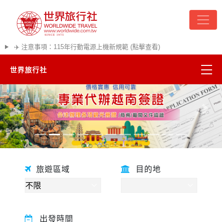
✈️ 注意事項：115年行動電源上機新規範 (點擊查看)
世界旅行社
往前
往後
旅遊區域
目的地
精彩越南
熱門韓國
出發時間
超夯日本
悠遊美加
關鍵字
遊輪河輪