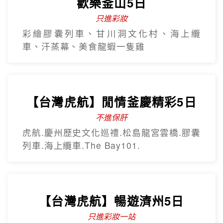
【台灣虎航】閒情釜慶精彩5日
不進保肝
虎航.慶州歷史文化巡禮.松島龍宮雲橋.膠囊
列車.海上纜車.The Bay101.
【台灣虎航】暢遊濟州5日
只進彩妝一站
彩虹海岸道路紅白馬燈塔.泰迪熊野生動物
王國.城山日出峰.東門夜市.蓮洞購物街.
【台灣虎航】輕鬆遊濟5日