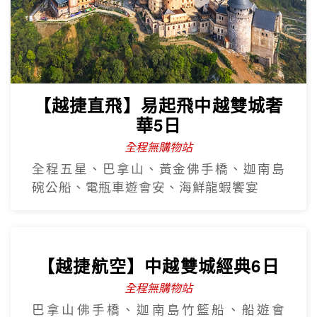
華5日
全程無購物站
全程五星、巴拿山、黃金佛手橋、迦南島
碗公船、電瓶車遊會安、海鮮龍蝦饗宴
【越捷航空】中越雙城經典6日
全程無購物站
巴拿山佛手橋、迦南島竹籃船、船遊會
安、越式下午茶+奧黛體驗、海鮮龍蝦饗宴
【越捷直飛】中越三都華儷6日
全程無購物站