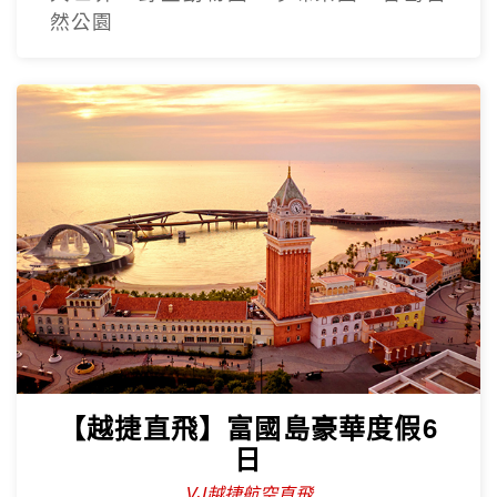
【越捷直飛】富國島豪華度假6
日
VJ越捷航空直飛
五星飯店、最長跨海纜車、太陽香島自然
公園、富國大世界、safari、海鮮痛風餐
精緻越南遊