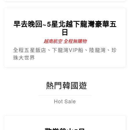
全程五星飯店、下龍灣VIP船、陸龍灣、珍
珠大世界
熱門韓國遊
Hot Sale
歡樂釜山5日
只進彩妝
彩繪膠囊列車、甘川洞文化村、海上纜
車、汗蒸幕、美食龍蝦一隻雞