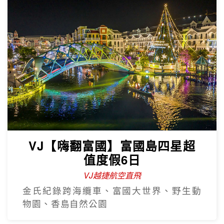
VJ【嗨翻富國】富國島四星超
值度假6日
VJ越捷航空直飛
金氏紀錄跨海纜車、富國大世界、野生動
物園、香島自然公園