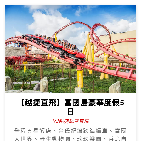
【越捷直飛】富國島豪華度假5
日
VJ越捷航空直飛
全程五星飯店、金氏紀錄跨海纜車、富國
大世界、野生動物園、珍珠樂園、香島自
然公園