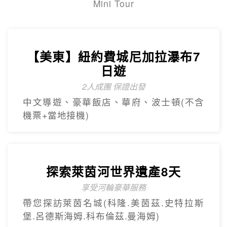
2人成團 保證出發
中文導遊、豪華飯店、華府、波士頓(不含
機票+當地接機)
探索萊茵河世界遺產8天
享受河輪豪華服務
帶您探訪萊茵名城(科隆.美茵茲.史特拉斯
堡.呂德斯海姆.科布倫茲.曼海姆)
【杜拜】黃金傳奇杜拜沙迦7天
最新網紅景點特集
冬季限定地球村、沙迦⾬屋、杜拜之框、