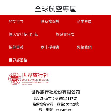
招募菁英
刷卡授權書
聯絡我們
世界部落格
世界旅行社股份有限公司
綜合旅遊業：交觀綜2117號
品保協會會員：品保北0752號
統一編號：52343132
代表人：黃奕鋒
聯絡人：洪睿妍
台北總公司
電話 : 02-2515-2185
傳真 : 02-2515-4067