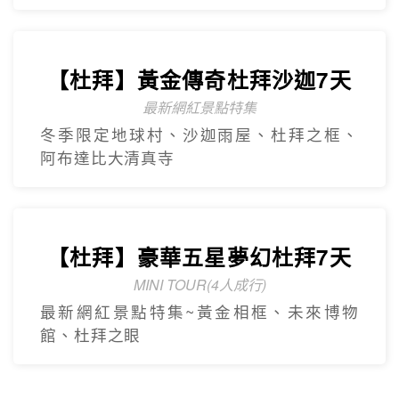
阿布達比大清真寺
【杜拜】豪華五星夢幻杜拜7天
MINI TOUR(4人成行)
最新網紅景點特集~黃金相框、未來博物
館、杜拜之眼
全球航空專區
關於世界
隱私權保護
企業專區
個人資料使用告知
旅遊責任險