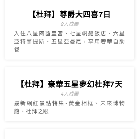
【杜拜】豪華五星夢幻杜拜7天
4人成團
最新網紅景點特集~黃金相框、未來博物
館、杜拜之眼
【杜拜】超值黃金杜拜七日
超高CP值得杜拜行程
杜拜之框、阿布達比大清真寺、冬季限定~
地球村、沙迦網紅景點 -⾬屋