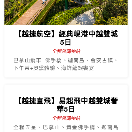
【越捷航空】經典峴港中越雙城
5日
全程無購物站
巴拿山纜車+佛手橋、迦南島、會安古鎮、
下午茶+奧黛體驗、海鮮龍蝦饗宴
【越捷直飛】易起飛中越雙城奢
華5日
全程無購物站
全程五星、巴拿山、黃金佛手橋、迦南島