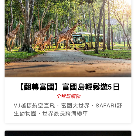
【翻轉富國】富國島輕鬆遊5日
全程無購物
VJ越捷航空直飛、富國大世界、SAFARI野
生動物園、世界最長跨海纜車