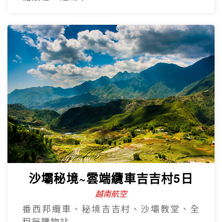
樂享珍珠~芽莊+大勒山海戀超值
5日
越南航空 全程無購物
海鮮自助餐+龍蝦半隻、水陸雙樂園、溫泉
泥漿浴、過山車