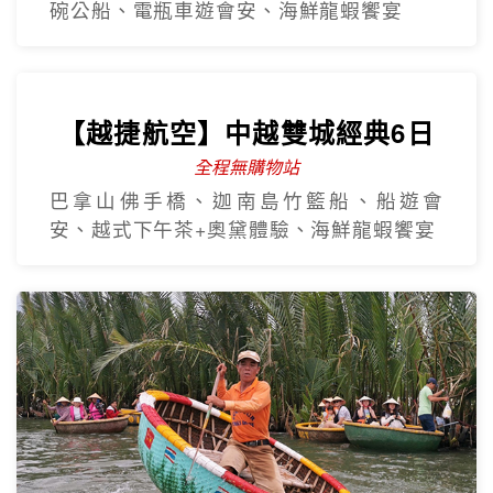
碗公船、電瓶車遊會安、海鮮龍蝦饗宴
【越捷航空】中越雙城經典6日
全程無購物站
巴拿山佛手橋、迦南島竹籃船、船遊會
安、越式下午茶+奧黛體驗、海鮮龍蝦饗宴