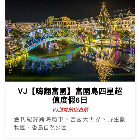
VJ【嗨翻富國】富國島四星超
值度假6日
VJ越捷航空直飛
金氏紀錄跨海纜車、富國大世界、野生動
物園、香島自然公園