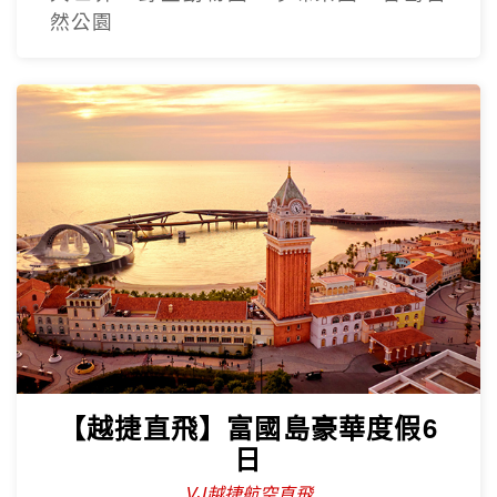
然公園
【越捷直飛】富國島豪華度假6
日
VJ越捷航空直飛