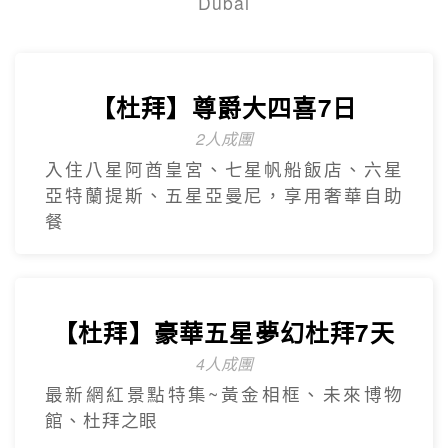
【台灣虎航】暢遊濟州5日
只進彩妝一站
彩虹海岸道路紅白馬燈塔.泰迪熊野生動物
王國.城山日出峰.東門夜市.蓮洞購物街.
【台灣虎航】輕鬆遊濟5日
只進彩妝一站
山房山賞油菜花.彩虹游艇帆船.城山日出峰
賞油菜花.倫敦貝果咖啡.海女餐廳.