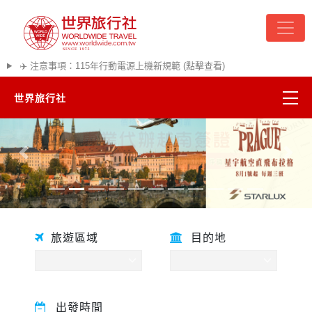
✈️ 注意事項：115年行動電源上機新規範 (點擊查看)
世界旅行社
精彩越南
往前
往後
熱門韓國
超夯日本
旅遊區域
目的地
悠遊美加
遊輪河輪
出發時間