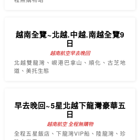
沙壩秘境~雲端纜車吉吉村5日
越南航空
番西邦纜車、秘境吉吉村、沙壩教堂、全
程無購物站
越南全覽~北越.中越.南越全覽9
日
越南航空早去晚回