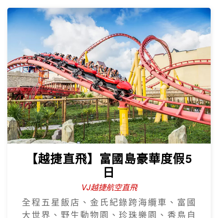
【越捷直飛】富國島豪華度假5
日
VJ越捷航空直飛
全程五星飯店、金氏紀錄跨海纜車、富國
大世界、野生動物園、珍珠樂園、香島自