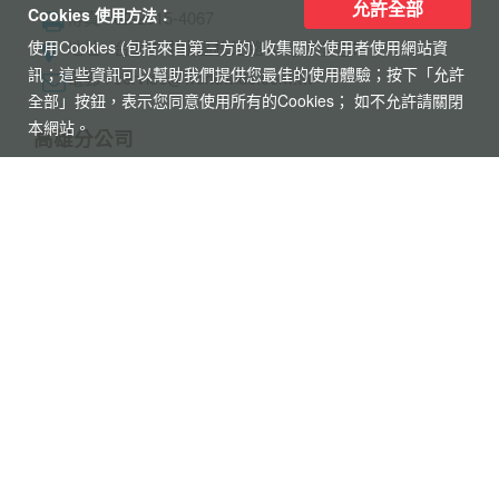
允許全部
Cookies 使用方法：
【杜拜】豪華五星夢幻杜拜7天
使用Cookies (包括來自第三方的) 收集關於使用者使用網站資
MINI TOUR(4人成行)
訊；這些資訊可以幫助我們提供您最佳的使用體驗；按下「允許
最新網紅景點特集~黃金相框、未來博物
全部」按鈕，表示您同意使用所有的Cookies； 如不允許請關閉
館、杜拜之眼
本網站。
全球航空專區
關於世界
隱私權保護
企業專區
個人資料使用告知
旅遊責任險
招募菁英
刷卡授權書
聯絡我們
世界部落格