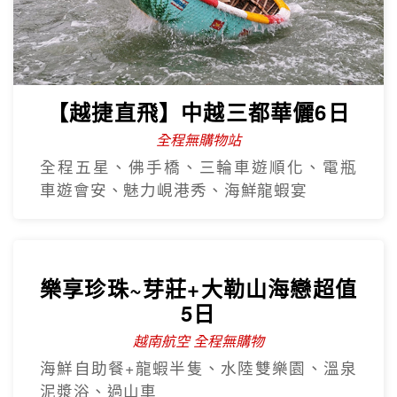
【越捷直飛】中越三都華儷6日
全程無購物站
全程五星、佛手橋、三輪車遊順化、電瓶
車遊會安、魅力峴港秀、海鮮龍蝦宴