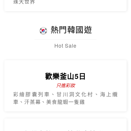
北越雙龍灣、峴港巴拿山、順化、古芝地
道、美托生態
早去晚回~5星北越下龍灣豪華五
日
越南航空 全程無購物
全程五星飯店、下龍灣VIP船、陸龍灣、珍
珠大世界
熱門韓國遊
Hot Sale