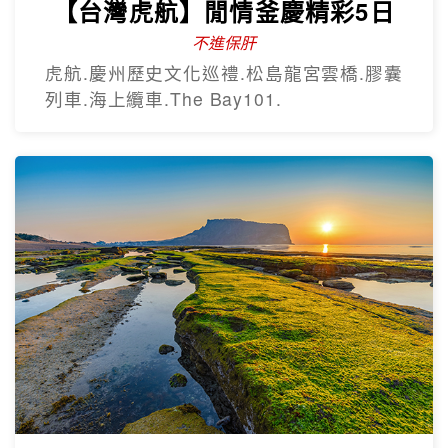
歡樂釜山5日
只進彩妝
彩繪膠囊列車、甘川洞文化村、海上纜
車、汗蒸幕、美食龍蝦一隻雞