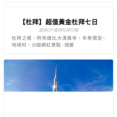
奢華杜拜
Dubai
【杜拜】尊爵大四喜7日
2人成團
入住八星阿酋皇宮、七星帆船飯店、六星
亞特蘭提斯、五星亞曼尼，享用奢華自助
餐