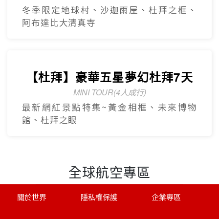
冬季限定地球村、沙迦⾬屋、杜拜之框、
阿布達比大清真寺
精緻小團
Mini Tour
【美東】紐約費城尼加拉瀑布7
日遊
2人成團 保證出發
中文導遊、豪華飯店、華府、波士頓(不含
機票+當地接機)