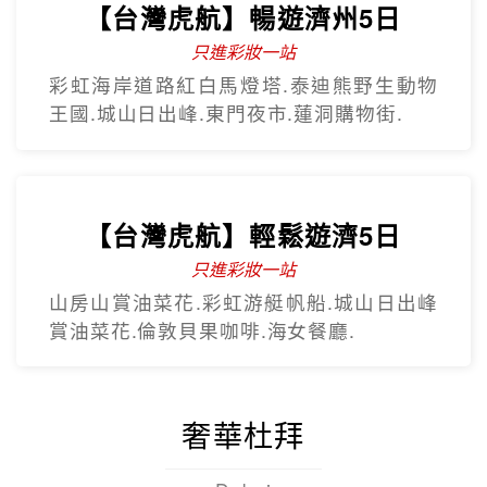
【台灣虎航】閒情釜慶精彩5日
不進保肝
虎航.慶州歷史文化巡禮.松島龍宮雲橋.膠囊
列車.海上纜車.The Bay101.