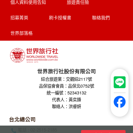
探索萊茵河世界遺產8天
享受河輪豪華服務
帶您探訪萊茵名城(科隆.美茵茲.史特拉斯
堡.呂德斯海姆.科布倫茲.曼海姆)
【杜拜】黃金傳奇杜拜沙迦7天
最新網紅景點特集
冬季限定地球村、沙迦⾬屋、杜拜之框、
阿布達比大清真寺