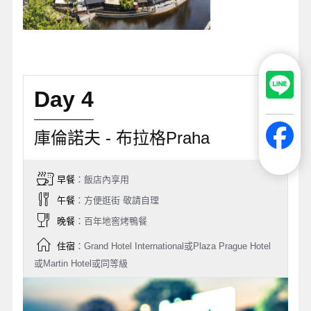
Day 4
庫倫諾夫 - 布拉格Praha
早餐
：飯店內享用
午餐
：方便逛街 敬請自理
晚餐
：百年地窖烤鴨餐
住宿
：Grand Hotel International或Plaza Prague Hotel
或Martin Hotel或同等級