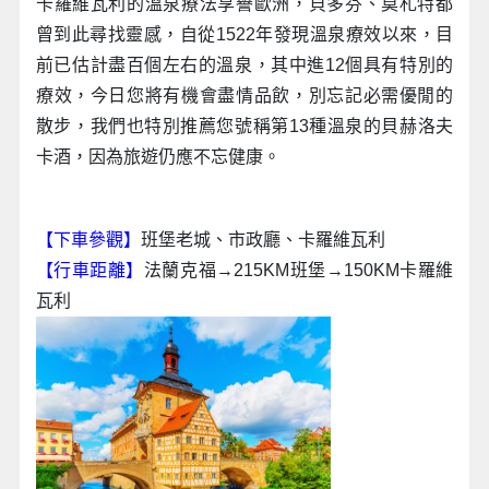
卡羅維瓦利的溫泉療法享譽歐洲，貝多芬、莫札特都
曾到此尋找靈感，自從1522年發現溫泉療效以來，目
前已估計盡百個左右的溫泉，其中進12個具有特別的
療效，今日您將有機會盡情品飲，別忘記必需優閒的
散步，我們也特別推薦您號稱第13種溫泉的貝赫洛夫
卡酒，因為旅遊仍應不忘健康。
【下車參觀】
班堡老城、市政廳、卡羅維瓦利
【行車距離】
法蘭克福→215KM班堡→150KM卡羅維
瓦利