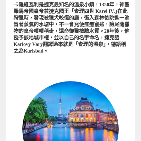
卡羅維瓦利是捷克最知名的溫泉小鎮，1350年，神聖
羅馬帝國皇帝兼捷克國王「查理四世 Karel IV.｣在此
狩獵時，發現被獵犬咬傷的鹿，衝入森林後跳進一池
冒著蒸氣的水塘中，不一會兒便痊癒竄逃，讓尾隨獵
物的皇帝嘖嘖稱奇，還命御醫檢驗水質。20年後，他
授予該地城市權，並以自己的名字命名，捷克語
Karlovy Vary翻譯過來就是「查理的溫泉｣，德語稱
之為Karlsbad。