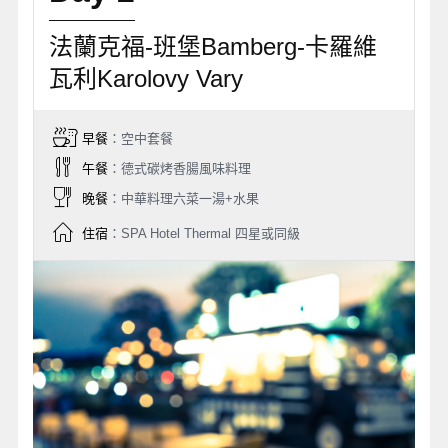
法蘭克福-班堡Bamberg-卡羅維
瓦利Karolovy Vary
早餐
：空中套餐
午餐
：德式碳烤香腸風味料理
晚餐
：中華料理六菜一湯+水果
住宿
：SPA Hotel Thermal 四星或同級