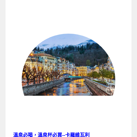
溫泉必喝，溫泉杯必買--卡羅維瓦利