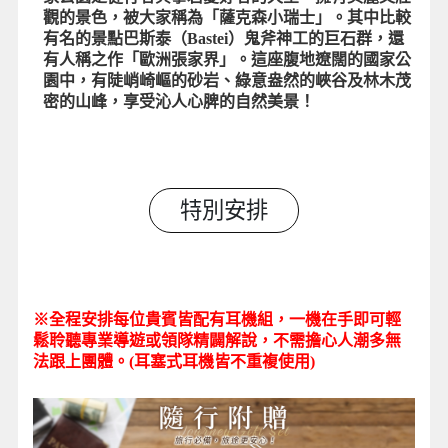
觀的景色，被大家稱為「薩克森小瑞士」。其中比較
有名的景點巴斯泰（Bastei）鬼斧神工的巨石群，還
有人稱之作「歐洲張家界」。這座腹地遼闊的國家公
園中，有陡峭崎嶇的砂岩、綠意盎然的峽谷及林木茂
密的山峰，享受沁人心脾的自然美景！
特別安排
※全程安排每位貴賓皆配有耳機組，一機在手即可輕
鬆聆聽專業導遊或領隊精闢解說，不需擔心人潮多無
法跟上團體。(耳塞式耳機皆不重複使用)