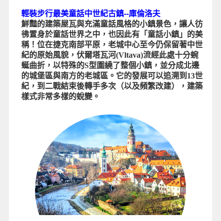
輕裝步行最美童話中世紀古鎮--庫倫洛夫
鮮豔的建築屋瓦與充滿童話風格的小鎮景色，讓人彷
彿置身於童話世界之中，也因此有「童話小鎮」的美
稱！位在捷克南部平原，老城中心至今仍保留著中世
紀的原始風貌，伏爾塔瓦河(Vltava)流經此處十分蜿
蜒曲折，以特殊的S型圍繞了整個小鎮，並分成北邊
的城堡區與南方的老城區。它的發展可以追溯到13世
紀，到二戰結束後轉手多次（以及頻繁改建），建築
樣式非常多樣的蛻變。