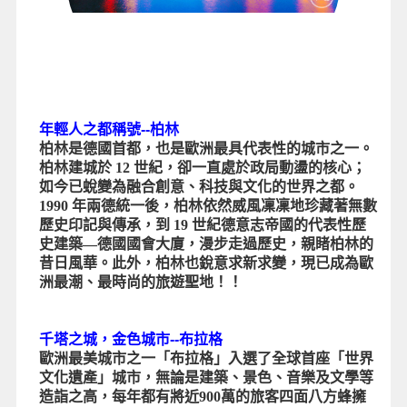
年輕人之都稱號--柏林
柏林是德國首都，也是歐洲最具代表性的城市之一。
柏林建城於 12 世紀，卻一直處於政局動盪的核心；
如今已蛻變為融合創意、科技與文化的世界之都。
1990 年兩德統一後，柏林依然威風凜凜地珍藏著無數
歷史印記與傳承，到 19 世紀德意志帝國的代表性歷
史建築—德國國會大廈，漫步走過歷史，親睹柏林的
昔日風華。此外，柏林也銳意求新求變，現已成為歐
洲最潮、最時尚的旅遊聖地！！
千塔之城，金色城市--布拉格
歐洲最美城市之一「布拉格」入選了全球首座「世界
文化遺產」城市，無論是建築、景色、音樂及文學等
造詣之高，每年都有將近900萬的旅客四面八方蜂擁