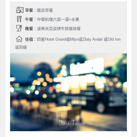
早餐
：飯店早餐
午餐
：中華料理六菜一湯+水果
晚餐
：波希米亞炭烤牛排風味餐
住宿
：四星Hotel Grand或Mlyn或Zlaty Andel 或Old Inn
或同級