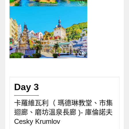
Day 3
卡羅維瓦利（ 瑪德琳教堂、市集
迴廊、磨坊溫泉長廊 )- 庫倫諾夫
Cesky Krumlov