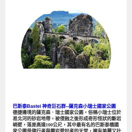
巴斯泰Bastei 神奇巨石群--薩克森小瑞士國家公園
德捷邊境的薩克森．瑞士國家公園，俗稱小瑞士位於
易北河的砂岩地帶，被侵蝕之後形成奇形怪狀的斷岩
峭壁，落差高達100公尺，其中最有名的巴斯泰橋國
家公園是健行者與攀岩愛好者的天堂，擁有美麗又壯