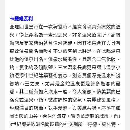
卡羅維瓦利
查理四世皇帝在一次狩獵時不經意發現具有療效的溫
泉，從此命名為一查理之泉，許多溫泉療養所、高級
飯店及商家皆沿著台伯河起建，因其物價合宜與具有
療效溫泉聞名而吸引不少旅客到此駐足，在此喝溫泉
比泡的溫泉出名，溫泉水屬鹼性，且薀含二氧化碳、
鈉、氯化納及硫酸鹽，三大溫泉長廊更是讓此溫泉小
鎮憑添中世紀建築藝術氣息，別忘買個漂亮溫泉杯淺
嘗這帝王之泉，尤其是金蛇溫泉更是許多遊客的最
愛，其口感有如汽泡水一般，令人驚艷。這美麗的巴
洛克式溫泉小鎮，微甜舒暢的空氣，美麗建築風格，
琳琅滿目的店街，執手漫遊，與美感共鳴。座落在如
圖畫般的山谷，台伯河流穿，置身童話般的城市，自1
8世紀即是歐洲名聞遐邇的社交場所，哥德、莫札特、