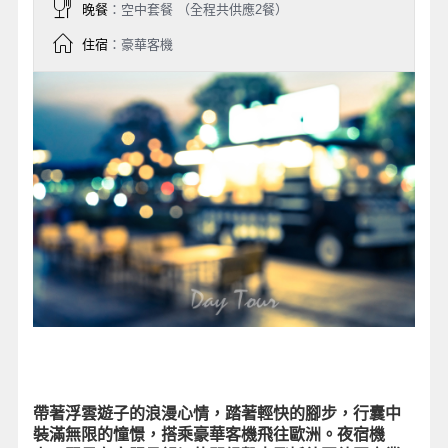
晚餐
：空中套餐 （全程共供應2餐）
住宿
：豪華客機
帶著浮雲遊子的浪漫心情，踏著輕快的腳步，行囊中
裝滿無限的憧憬，搭乘豪華客機飛往歐洲。夜宿機