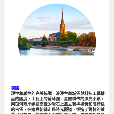
德國
理性和感性的完美協調，浪漫主義城堡與科技工藝精
品的國度，山丘上的葡萄園，星羅棋佈的漂亮小鎮，
萊茵河兩岸絕壁高聳的岩石上矗立著檸檬黃和薄荷綠
的古堡，在這裡彷彿走過時光隧道，塑造了獨特的萊