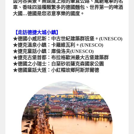
茵河谷美景。無速度上限的筆直公路、風馳電掣的名
車、香味四溢種類繁多的德國麵包、世界第一的啤酒
大國…德國是您恣意享樂的國度。
【走訪德捷大城小鎮】
★德國小威尼斯：中古世紀建築群班堡。(UNESCO)
★捷克溫泉小鎮：卡羅維瓦利。(UNESCO)
★捷克童話小鎮：庫倫洛夫(UNESCO)
★捷克古堡首都：布拉格歐洲最大古堡建築群
★德國之小瑞士：白堊砂岩薩克森國家公園
★德國童話大道：小紅帽故鄉阿斯菲爾德