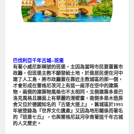
巴伐利亞千年古城--班堡
有著小威尼斯稱號的班堡，主因為當時市民要蓋舊市
政廳，但班堡主教不願發給土地，於是居民便在河中
建了人工島，將市政廳蓋在靠近主教城區的那一側，
才會形成在雷格尼茨河上有這一座浮在空中的建築
物，兩側的建築物風格也不太相同，北側建築多是巴
洛克風格且牆面上有華麗的溼壁畫，南側多是木造房
舍又位於德國知名的『古堡大道上』，舊城區於1993
年被登錄為『世界文化遺產』又因為地形關係而著名
的『班堡七丘』，也與雷格尼茲河孕育著這千年古城
的人文歷史。