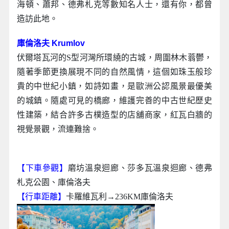
海頓、蕭邦、德弗札克等數知名人士，還有你，都曾
造訪此地。
庫倫洛夫 Krumlov
伏爾塔瓦河的S型河灣所環繞的古城，周圍林木蓊鬱，
隨著季節更換展現不同的自然風情，這個如珠玉般珍
貴的中世紀小鎮，如詩如畫，是歐洲公認風景最優美
的城鎮。隨處可見的橋廊，維護完善的中古世紀歷史
性建築，結合許多古樸造型的店舖商家，紅瓦白牆的
視覺景觀，流連難捨。
【下車參觀】
磨坊溫泉迴廊、莎多瓦溫泉迴廊、德弗
札克公園、庫倫洛夫
【行車距離】
卡羅維瓦利→236KM庫倫洛夫