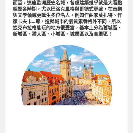
而至，這座歐洲歷史名城，各處建築幾乎就是大看點
經歷各時期，尤以巴洛克風格與哥德式更盛，在音樂
與文學領域更誕生多位名人，例如作曲家莫扎特、作
家卡夫卡...等，造就城市的氣質素養格外不同，所以
捷克布拉格能玩的地方很豐富，基本上分為舊城區、
新城區、猶太區、小城區、城堡區以及高堡區！