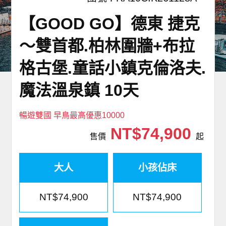
世界臻旅
【GOOD GO】德東 捷克
中東非洲
～雙首都.柏林圍牆+布拉
格古堡.童話小鎮克倫洛夫.
歐洲之旅
魔法溫泉鎮 10天
頂尖世界
暢遊雙國 早鳥最高優惠10000
二人成行
NT$74,900
售價
起
大人
小孩佔床
NT$74,900
NT$74,900