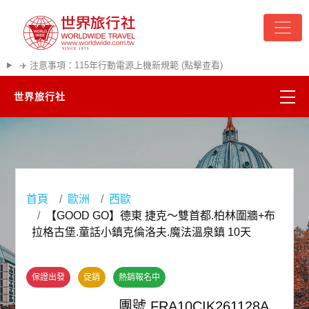
✈️ 注意事項：115年行動電源上機新規範 (點擊查看)
世界旅行社
精彩越南
熱門韓國
首頁
歐洲
西歐
超夯日本
【GOOD GO】德東 捷克～雙首都.柏林圍牆+布
拉格古堡.童話小鎮克倫洛夫.魔法溫泉鎮 10天
悠遊美加
保證出發
促銷
熱銷報名中
遊輪河輪
團號 FRA10CIK261128A