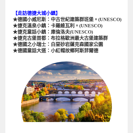
【走訪德捷大城小鎮】
★德國小威尼斯：中古世紀建築群班堡。(UNESCO)
★捷克溫泉小鎮：卡羅維瓦利。(UNESCO)
★捷克童話小鎮：庫倫洛夫(UNESCO)
★捷克古堡首都：布拉格歐洲最大古堡建築群
★德國之小瑞士：白堊砂岩薩克森國家公園
★德國童話大道：小紅帽故鄉阿斯菲爾德