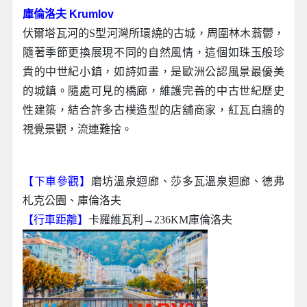
庫倫洛夫 Krumlov
伏爾塔瓦河的S型河灣所環繞的古城，周圍林木蓊鬱，
隨著季節更換展現不同的自然風情，這個如珠玉般珍
貴的中世紀小鎮，如詩如畫，是歐洲公認風景最優美
的城鎮。隨處可見的橋廊，維護完善的中古世紀歷史
性建築，結合許多古樸造型的店舖商家，紅瓦白牆的
視覺景觀，流連難捨。
【下車參觀】
磨坊溫泉迴廊、莎多瓦溫泉迴廊、德弗
札克公園、庫倫洛夫
【行車距離】
卡羅維瓦利→236KM庫倫洛夫