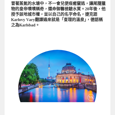
冒著蒸氣的水塘中，不一會兒便痊癒竄逃，讓尾隨獵
物的皇帝嘖嘖稱奇，還命御醫檢驗水質。20年後，他
授予該地城市權，並以自己的名字命名，捷克語
Karlovy Vary翻譯過來就是「查理的溫泉｣，德語稱
之為Karlsbad。