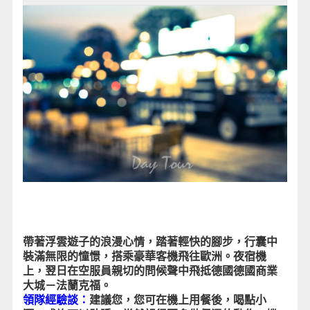
帶著浮雲遊子的浪漫心情，踏著輕快的腳步，行囊中
裝滿無限的憧憬，搭乘豪華客機飛往歐洲。夜宿機
上，翌日在空服員親切的問候聲中飛抵德國德國商業
大城－法蘭克福。
領隊經驗談：
建議您，您可在機上用餐後，喝點小