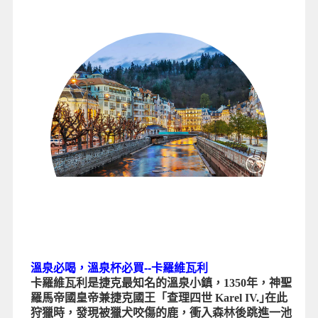
溫泉必喝，溫泉杯必買--卡羅維瓦利
卡羅維瓦利是捷克最知名的溫泉小鎮，1350年，神聖
羅馬帝國皇帝兼捷克國王「查理四世 Karel IV.｣在此
狩獵時，發現被獵犬咬傷的鹿，衝入森林後跳進一池