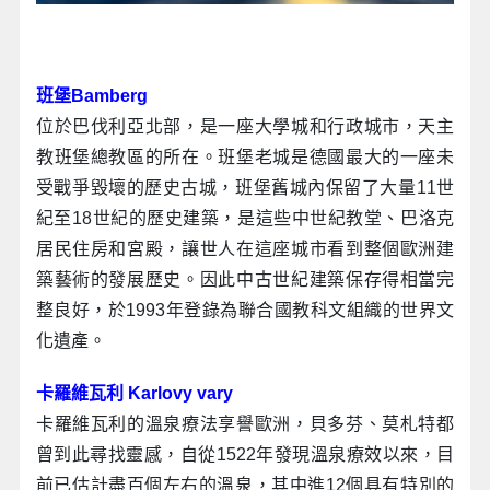
班堡Bamberg
位於巴伐利亞北部，是一座大學城和行政城市，天主
教班堡總教區的所在。班堡老城是德國最大的一座未
受戰爭毀壞的歷史古城，班堡舊城內保留了大量11世
紀至18世紀的歷史建築，是這些中世紀教堂、巴洛克
居民住房和宮殿，讓世人在這座城市看到整個歐洲建
築藝術的發展歷史。因此中古世紀建築保存得相當完
整良好，於1993年登錄為聯合國教科文組織的世界文
化遺產。
卡羅維瓦利 Karlovy vary
卡羅維瓦利的溫泉療法享譽歐洲，貝多芬、莫札特都
曾到此尋找靈感，自從1522年發現溫泉療效以來，目
前已估計盡百個左右的溫泉，其中進12個具有特別的