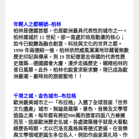
年輕人之都稱號--柏林
柏林是德國首都，也是歐洲最具代表性的城市之一。
柏林建城於 12 世紀，卻一直處於政局動盪的核心；
如今已蛻變為融合創意、科技與文化的世界之都。
1990 年兩德統一後，柏林依然威風凜凜地珍藏著無數
歷史印記與傳承，到 19 世紀德意志帝國的代表性歷
史建築—德國國會大廈，漫步走過歷史，親睹柏林的
昔日風華。此外，柏林也銳意求新求變，現已成為歐
洲最潮、最時尚的旅遊聖地！！
千塔之城，金色城市--布拉格
歐洲最美城市之一「布拉格」入選了全球首座「世界
文化遺產」城市，無論是建築、景色、音樂及文學等
造詣之高，每年都有將近900萬的旅客四面八方蜂擁
而至，這座歐洲歷史名城，各處建築幾乎就是大看點
經歷各時期，尤以巴洛克風格與哥德式更盛，在音樂
與文學領域更誕生多位名人，例如作曲家莫扎特、作