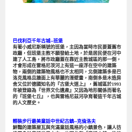
巴伐利亞千年古城--班堡
有著小威尼斯稱號的班堡，主因為當時市民要蓋舊市
政廳，但班堡主教不願發給土地，於是居民便在河中
建了人工島，將市政廳蓋在靠近主教城區的那一側，
才會形成在雷格尼茨河上有這一座浮在空中的建築
物，兩側的建築物風格也不太相同，北側建築多是巴
洛克風格且牆面上有華麗的溼壁畫，南側多是木造房
舍又位於德國知名的『古堡大道上』，舊城區於1993
年被登錄為『世界文化遺產』又因為地形關係而著名
的『班堡七丘』，也與雷格尼茲河孕育著這千年古城
的人文歷史。
輕裝步行最美童話中世紀古鎮--克倫洛夫
鮮豔的建築屋瓦與充滿童話風格的小鎮景色，讓人彷