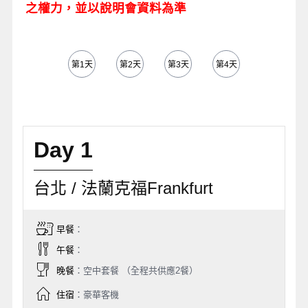
之權力，並以說明會資料為準
第1天
第2天
第3天
第4天
第5天
Day 1
台北 / 法蘭克福Frankfurt
早餐
：
午餐
：
晚餐
：空中套餐 （全程共供應2餐）
住宿
：豪華客機