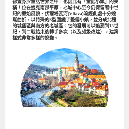
彿置身於童話世界之中，也因此有「童話小鎮」的美
稱！位在捷克南部平原，老城中心至今仍保留著中世
紀的原始風貌，伏爾塔瓦河(Vltava)流經此處十分蜿
蜒曲折，以特殊的S型圍繞了整個小鎮，並分成北邊
的城堡區與南方的老城區。它的發展可以追溯到13世
紀，到二戰結束後轉手多次（以及頻繁改建），建築
樣式非常多樣的蛻變。