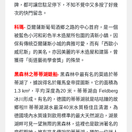
牌，都可讓您駐足停下，不知不覺中又多按了好幾
次的快門留念。
科瑪-
亞爾薩斯葡萄酒鄉之路的中心首府，是一個
被藍色小河和彩色半木造屋所包圍的清新小鎮，因
保有傳統亞爾薩斯小城的典雅可愛，而有「西歐小
威尼斯」的美名。亦因美麗的半木造屋和建築，曾
獲得「街道藝術學會獎」的殊榮。
黑森林之蒂蒂湖遊船-
黑森林中最有名的莫過於蒂
蒂湖了，據說得名於羅馬皇帝提圖斯。它的面積為
1.3 km²，平均深度為20 米。蒂蒂湖由 Feldberg
冰川形成。有名的，德國的蒂蒂湖就是咕咕鐘的故
鄉啦!!! 蒂蒂湖湖水最深40米水質極佳且清澈，為
德國境內水質達到飲用標準的最大天然湖泊，湖景
湖畔可見一望無際的黑森林，這裡也是歐洲著名的