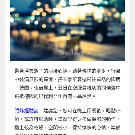
帶著浮雲遊子的浪漫心情，踏著輕快的腳步，行囊
中裝滿無限的憧憬，搭乘豪華客機飛往童話的國度
－德國。夜宿機上，翌日在空服員親切的問候聲中
飛抵德國的巴伐利亞州首府－慕尼黑。
領隊經驗談：
建議您，您可在機上用餐後，喝點小
酒，或許可以助睡，當然記得要多做保濕的動作，
機上較為乾燥，空間較小，保持愉快的心情，準備