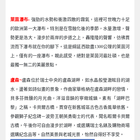
萊茵瀑布-
強勁的水勢和衝激四散的霧氣，這裡可世魄力十足
的歐洲第一大瀑布。特別是在雪融化後的季節，水量激增，聲
勢更是浩大。漫步於兩岸的步道之上，轟隆隆的聲響，彷彿貫
流而下瀑布就在你的腳下。這是綿延西歐盡1300公理的萊茵河
上，僅有的一座瀑布。親此感受，絕對是萊茵河最壯碩，也是
最獨一無二的美麗景點。
盧森~
盧森位於瑞士中央的盧森湖畔，如水晶般瑩澈眩目的湖
水，盪著如詩似畫的景象，作曲家華格納在盧森湖畔的戀情，
貝多芬微醺的月光曲，洋溢音韻的寧緻城鎮。素有「湖畔巴
黎」之稱。卡貝爾古橋，貫穿在新舊城區古色古香風華依舊。
參觀獅子紀念碑－波旁王朝英勇衛士的代表，聞名暇爾卡貝爾
古橋，午後你可自由漫步於湖畔，或選購瑞士名錶及購物商場
選購紀念品等。自然美景與老城光景，怡然自得好不享受。