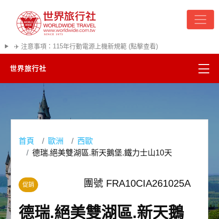
✈️ 注意事項：115年行動電源上機新規範 (點擊查看)
世界旅行社
精彩越南
熱門韓國
首頁
歐洲
西歐
超夯日本
德瑞.絕美雙湖區.新天鵝堡.鐵力士山10天
悠遊美加
團號 FRA10CIA261025A
促銷
遊輪河輪
德瑞.絕美雙湖區.新天鵝