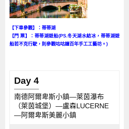
【下車參觀】：蒂蒂湖
【門 票】：蒂蒂湖遊船(PS.冬天湖水結冰，蒂蒂湖遊
船若不克行駛，則參觀咕咕鐘百年手工工藝坊。)
Day 4
南德阿爾卑斯小鎮—萊茵瀑布
（萊茵城堡）—盧森LUCERNE
—阿爾卑斯美麗小鎮