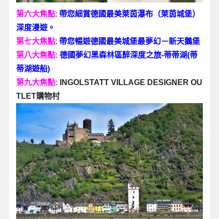
第六大焦點
:
帶您細賞德國最美萊茵
瀑布
（
萊茵城堡
）
深度漫遊。
第
七
大焦點
:
帶您暢遊德國最美城堡最夢幻－新天鵝堡
第八
大焦點:
德國夢幻黑森林區醉深度之旅-蒂蒂湖(蒂
蒂湖遊船)
第九
大焦點:
INGOLSTATT VILLAGE DESIGNER OU
TLET購物村