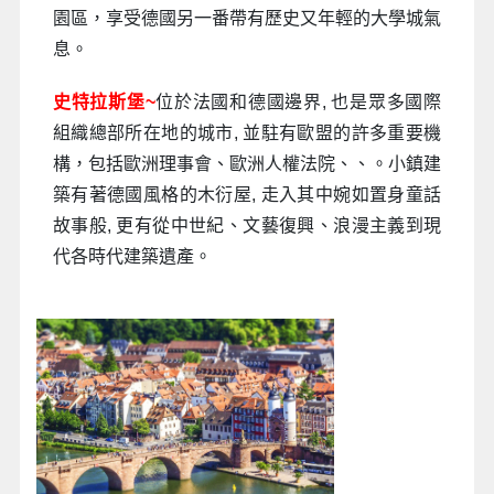
園區，享受德國另一番帶有歷史又年輕的大學城氣
息。
史
特拉斯堡~
位於法國和德國邊界, 也是眾多國際
組織總部所在地的城市, 並駐有歐盟的許多重要機
構，包括歐洲理事會、歐洲人權法院、、。小鎮建
築有著德國風格的木衍屋, 走入其中婉如置身童話
故事般, 更有從中世紀、文藝復興、浪漫主義到現
代各時代建築遺產。