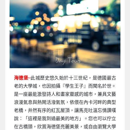
海德堡~
此城歷史悠久始於十三世紀，是德國最古
老的大學城，也因拍攝『學生王子』而聞名於世。
是一座最能激發詩人和畫家靈感的城市，兼具文藝
浪漫氣息與熱鬧活潑氣氛，依偎在內卡河畔的典型
老橋，井然有序的紅瓦屋頂，讓馬克吐溫忘情讚嘆
說：「這裡是我到過最美的地方」。您也可以佇立
在古橋頭，欣賞海德堡亮麗美景，或自由瀏覽大學