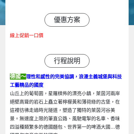
優惠方案
線上促銷一口價
行程說明
德國～
理性和感性的完美協調，浪漫主義城堡與科技
工藝精品的國度
山丘上的葡萄園，星羅棋佈的漂亮小鎮，萊茵河兩岸
絕壁高聳的岩石上矗立著檸檬黃和薄荷綠的古堡，在
這裡彷彿走過時光隧道，塑造了獨特的萊茵河谷美
景。無速度上限的筆直公路、風馳電掣的名車、香味
四溢種類繁多的德國麵包、世界第一的啤酒大國…德