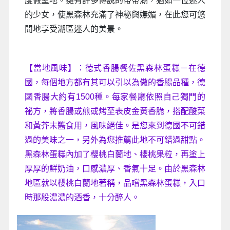
度假聖地。擁有許多傳說的蒂蒂湖，猶如一位迷人
的少女，使黑森林充滿了神秘與嫵媚，在此您可悠
閒地享受湖區迷人的美景。
【當地風味】：徳式香腸餐佐黑森林蛋糕－在德
國，每個地方都有其可以引以為傲的香腸品種，德
國香腸大約有1500種。每家餐廳依照自己獨門的
祕方，將香腸或煎或烤至表皮金黃香脆，搭配酸菜
和黃芥末醬食用，風味絕佳。是您來到德國不可錯
過的美味之一，另外為您推薦此地不可錯過甜點。
黑森林蛋糕內加了櫻桃白蘭地、櫻桃果粒，再塗上
厚厚的鮮奶油，口感濃厚、香氣十足。由於黑森林
地區就以櫻桃白蘭地著稱，品嚐黑森林蛋糕，入口
時那股濃濃的酒香，十分醉人。