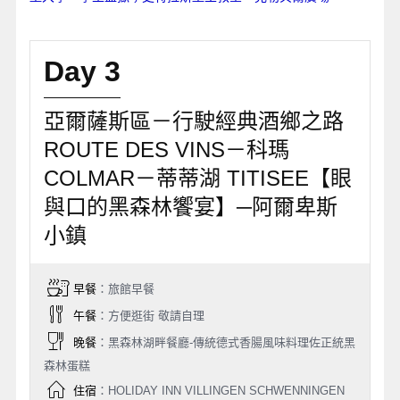
Day 3
亞爾薩斯區－行駛經典酒鄉之路
ROUTE DES VINS－科瑪
COLMAR－蒂蒂湖 TITISEE【眼
與口的黑森林饗宴】─阿爾卑斯
小鎮
早餐
：旅館早餐
午餐
：方便逛街 敬請自理
晚餐
：黑森林湖畔餐廳-傳統德式香腸風味料理佐正統黑
森林蛋糕
住宿
：HOLIDAY INN VILLINGEN SCHWENNINGEN