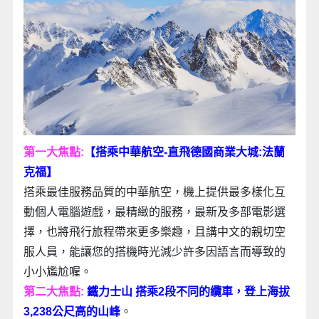
第一大焦點:
【搭乘中華航空-直飛德國商業大城:法蘭
克福】
搭乘最佳服務品質的中華航空，機上提供最多樣化互
動個人電腦遊戲，最精緻的服務，最新及多部電影選
擇，也將飛行旅程帶來更多樂趣，且講中文的親切空
服人員，能讓您的搭機時光減少許多因語言而導致的
小小尷尬喔。
第二大焦點:
鐵力士山 搭乘2段不同的纜車，登上海拔
3,238公尺高的山峰
。