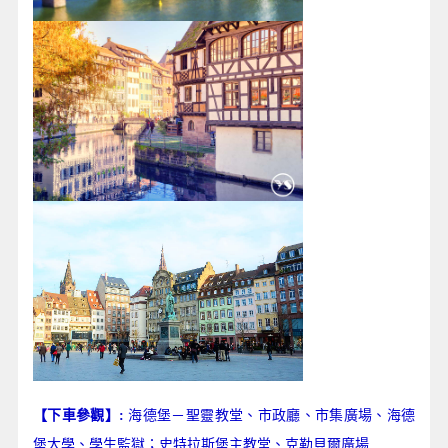
海德堡－聖靈教堂、市政廳、市集廣場、海德
【下車參觀】:
堡大學、學生監獄；史特拉斯堡主教堂、克勒貝爾廣場