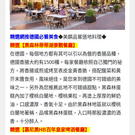
精選網推德國必嘗美食
◆美饌品嘗道地料理◆
精選【黑森林蒂蒂湖景觀餐廳】
在德國，每個地方都有其可以引以為傲的香腸品種，
德國香腸大約有1500種。每家餐廳依照自己獨門的祕
方，將香腸或煎或烤至表皮金黃香脆，搭配酸菜和黃
芥末醬食用，風味絕佳。是您來到德國不可錯過的美
味之一，另外為您推薦此地不可錯過甜點。黑森林蛋
糕內加了櫻桃白蘭地、櫻桃果粒，再塗上厚厚的鮮奶
油，口感濃厚、香氣十足。由於黑森林地區就以櫻桃
白蘭地著稱，品嚐黑森林蛋糕，入口時那股濃濃的酒
香，十分醉人。
精選【慕尼黑HB百年皇家啤酒餐廳】