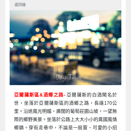
或同級
亞爾薩斯區&酒鄉之路-
亞爾薩斯的白酒聞名於
世，坐落於亞爾薩斯區的酒鄉之路，長達170公
里。沿途風光明媚，廣闊的葡萄莊園山坡，一望無
際的鄉野美景。坐落於公路上大大小小的異國風情
鄉鎮。穿街走巷中，不論是一扇窗、可愛的小招