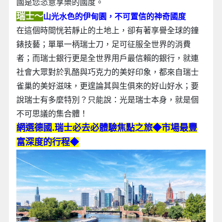
國是您恣意享樂的國度。
瑞士～
山光水色的伊甸園，不可置信的神奇國度
在這個時間恍若靜止的土地上，卻有著享譽全球的鐘
錶技藝；單單一柄瑞士刀，足可征服全世界的消費
者；而瑞士銀行更是全世界用戶最信賴的銀行，就連
社會大眾對於乳酪與巧克力的美好印象，都來自瑞士
雀巢的美好滋味，更遑論其與生俱來的好山好水；要
說瑞士有多麼特別？只能說：光是瑞士本身，就是個
不可思議的集合體！
網選德國.瑞士必去必體驗焦點之旅◆市場最豐
富深度的行程◆