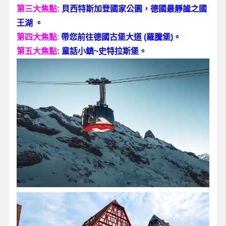
第三大焦點:
貝西特斯加登國家公園，德國最靜謐之國
王湖
。
第四大焦點
:
帶您前往德國古堡大道 (羅騰堡)
。
第五
大焦點
:
童話小鎮~史特拉斯堡。