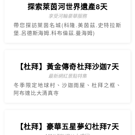
探索萊茵河世界遺產8天
享受河輪豪華服務
帶您探訪萊茵名城(科隆.美茵茲.史特拉斯
堡.呂德斯海姆.科布倫茲.曼海姆)
【杜拜】黃金傳奇杜拜沙迦7天
最新網紅景點特集
冬季限定地球村、沙迦⾬屋、杜拜之框、
阿布達比大清真寺
【杜拜】豪華五星夢幻杜拜7天