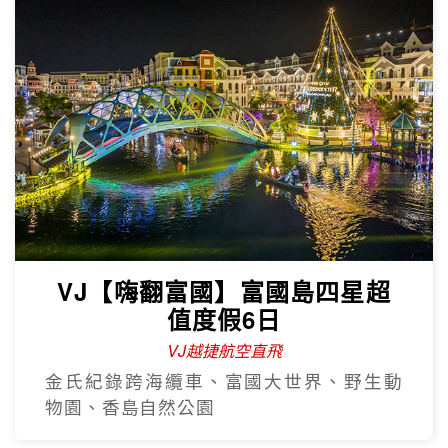
VJ【嗨翻富國】富國島四星超
值度假6日
VJ越捷航空直飛
金氏紀錄跨海纜車、富國大世界、野生動
物園、香島自然公園