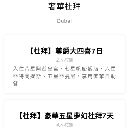
奢華杜拜
Dubai
【杜拜】尊爵大四喜7日
2人成團
入住八星阿酋皇宮、七星帆船飯店、六星
亞特蘭提斯、五星亞曼尼，享用奢華自助
餐
【杜拜】豪華五星夢幻杜拜7天
4人成團