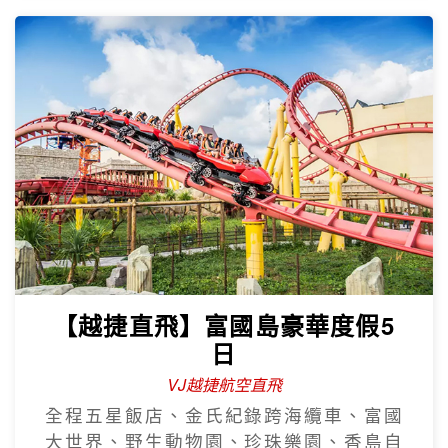
【越捷直飛】富國島豪華度假5
日
VJ越捷航空直飛
全程五星飯店、金氏紀錄跨海纜車、富國
大世界、野生動物園、珍珠樂園、香島自