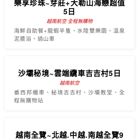
樂享珍珠~芽莊+大勒山海戀超值
5日
越南航空 全程無購物
海鮮自助餐+龍蝦半隻、水陸雙樂園、溫泉
泥漿浴、過山車
沙壩秘境~雲端纜車吉吉村5日
越南航空
番西邦纜車、秘境吉吉村、沙壩教堂、全
程無購物站
越南全覽~北越.中越.南越全覽9