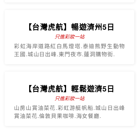
【台灣虎航】暢遊濟州5日
只進彩妝一站
彩虹海岸道路紅白馬燈塔.泰迪熊野生動物
王國.城山日出峰.東門夜市.蓮洞購物街.
【台灣虎航】輕鬆遊濟5日
只進彩妝一站
山房山賞油菜花.彩虹游艇帆船.城山日出峰
賞油菜花.倫敦貝果咖啡.海女餐廳.