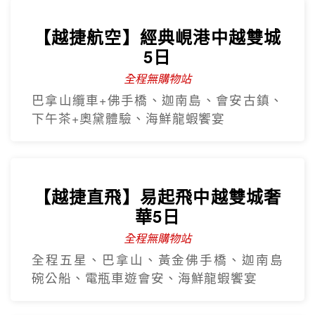
【越捷航空】經典峴港中越雙城
5日
全程無購物站
巴拿山纜車+佛手橋、迦南島、會安古鎮、
下午茶+奧黛體驗、海鮮龍蝦饗宴
【越捷直飛】易起飛中越雙城奢
華5日
全程無購物站
全程五星、巴拿山、黃金佛手橋、迦南島
碗公船、電瓶車遊會安、海鮮龍蝦饗宴