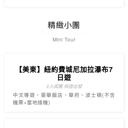
精緻小團
Mini Tour
【美東】紐約費城尼加拉瀑布7
日遊
2人成團 保證出發
中文導遊、豪華飯店、華府、波士頓(不含
機票+當地接機)