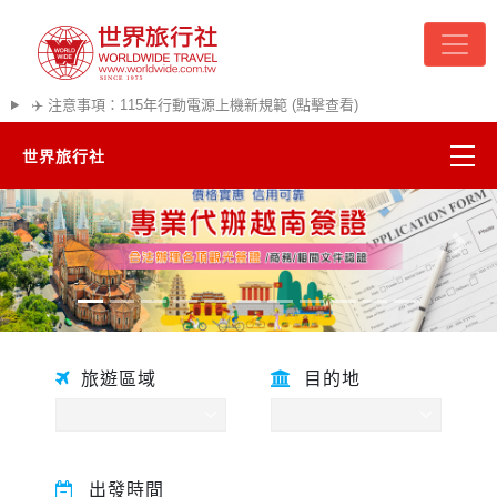
✈️ 注意事項：115年行動電源上機新規範 (點擊查看)
世界旅行社
精彩越南
往前
往後
熱門韓國
超夯日本
旅遊區域
目的地
悠遊美加
遊輪河輪
出發時間