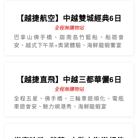
【越捷航空】中越雙城經典6日
全程無購物站
巴拿山佛手橋、迦南島竹籃船、船遊會
安、越式下午茶+奧黛體驗、海鮮龍蝦饗宴
【越捷直飛】中越三都華儷6日
全程無購物站
全程五星、佛手橋、三輪車遊順化、電瓶
車遊會安、魅力峴港秀、海鮮龍蝦宴