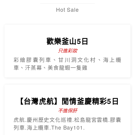
Hot Sale
歡樂釜山5日
只進彩妝
彩繪膠囊列車、甘川洞文化村、海上纜
車、汗蒸幕、美食龍蝦一隻雞
【台灣虎航】閒情釜慶精彩5日
不進保肝
虎航.慶州歷史文化巡禮.松島龍宮雲橋.膠囊
列車.海上纜車.The Bay101.