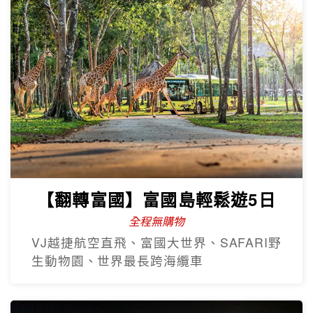
【翻轉富國】富國島輕鬆遊5日
全程無購物
VJ越捷航空直飛、富國大世界、SAFARI野
生動物園、世界最長跨海纜車