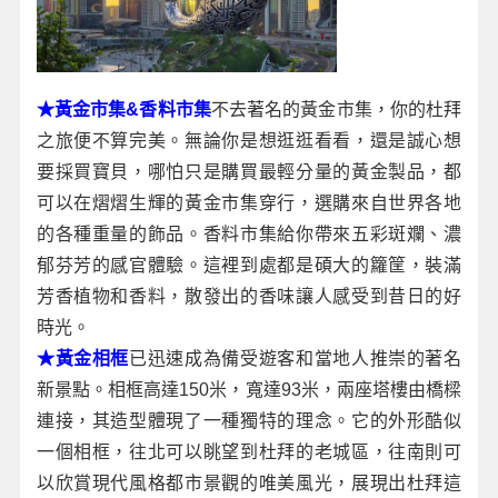
★黃金市集&香料市集
不去著名的黃金市集，你的杜拜
之旅便不算完美。無論你是想逛逛看看，還是誠心想
要採買寶貝，哪怕只是購買最輕分量的黃金製品，都
可以在熠熠生輝的黃金市集穿行，選購來自世界各地
的各種重量的飾品。香料市集給你帶來五彩斑斕、濃
郁芬芳的感官體驗。這裡到處都是碩大的籮筐，裝滿
芳香植物和香料，散發出的香味讓人感受到昔日的好
時光。
★黃金相框
已迅速成為備受遊客和當地人推崇的著名
新景點。相框高達150米，寬達93米，兩座塔樓由橋樑
連接，其造型體現了一種獨特的理念。它的外形酷似
一個相框，往北可以眺望到杜拜的老城區，往南則可
以欣賞現代風格都市景觀的唯美風光，展現出杜拜這