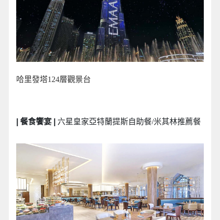
哈里發塔124層觀景台
| 餐食饗宴 |
六星皇家亞特蘭提斯自助餐/米其林推薦餐