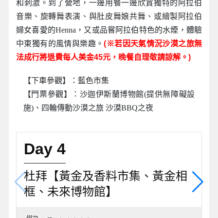
和刺激。到了營地，一邊用餐一邊欣賞獨特的阿拉伯
音樂、旋轉舞表演、與肚皮舞娘共舞、或繪製阿拉伯
婦女喜愛的Henna，又或品嘗阿拉伯特色的水煙，體驗
中東獨有的風情與樂趣。
(※若因天氣情況沙漠之旅無
法成行將退費每人美金45元，晚餐自理敬請諒解。)
【下車參觀】：藍色市集
【門票參觀】：沙迦伊斯蘭博物館(提供無障礙設
施)、四輪傳動沙漠之旅 沙漠BBQ之夜
Day 4
杜拜【黃金及香料市集、黃金相
框、未來博物館】