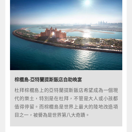
阿布達比大清真寺
棕櫚島-亞特蘭提斯飯店自助晚宴
是阿布達比最大的清真寺，也是唯一一座促成伊
杜拜棕櫚島上的亞特蘭提斯飯店希望成為一個現
斯蘭教與世界其他文化間獨特交融的清真寺。
代的樂土，特別是在杜拜，不管是大人或小孩都
值得停留。而棕櫚島是世界上最大的陸地改造項
目之一，被譽為是世界第八大奇蹟。