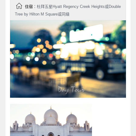
住宿
：杜拜五星Hyatt Regency Creek Heights或Double
Tree by Hilton M Square或同級