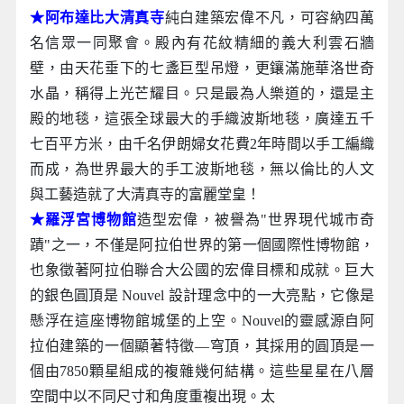
★阿布達比大清真寺
純白建築宏偉不凡，可容納四萬
名信眾一同聚會。殿內有花紋精細的義大利雲石牆
壁，由天花垂下的七盞巨型吊燈，更鑲滿施華洛世奇
水晶，稱得上光芒耀目。只是最為人樂道的，還是主
殿的地毯，這張全球最大的手織波斯地毯，廣達五千
七百平方米，由千名伊朗婦女花費2年時間以手工編織
而成，為世界最大的手工波斯地毯，無以倫比的人文
與工藝造就了大清真寺的富麗堂皇！
★羅浮宮博物館
造型宏偉，被譽為"世界現代城市奇
蹟"之一，不僅是阿拉伯世界的第一個國際性博物館，
也象徵著阿拉伯聯合大公國的宏偉目標和成就。巨大
的銀色圓頂是 Nouvel 設計理念中的一大亮點，它像是
懸浮在這座博物館城堡的上空。Nouvel的靈感源自阿
拉伯建築的一個顯著特徵—穹頂，其採用的圓頂是一
個由7850顆星組成的複雜幾何結構。這些星星在八層
空間中以不同尺寸和角度重複出現。太