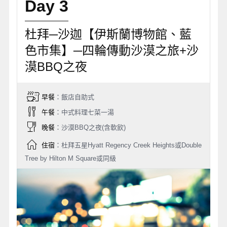
Day 3
杜拜─沙迦【伊斯蘭博物館、藍
色市集】─四輪傳動沙漠之旅+沙
漠BBQ之夜
早餐
：飯店自助式
午餐
：中式料理七菜一湯
晚餐
：沙漠BBQ之夜(含軟飲)
住宿
：杜拜五星Hyatt Regency Creek Heights或Double
Tree by Hilton M Square或同級