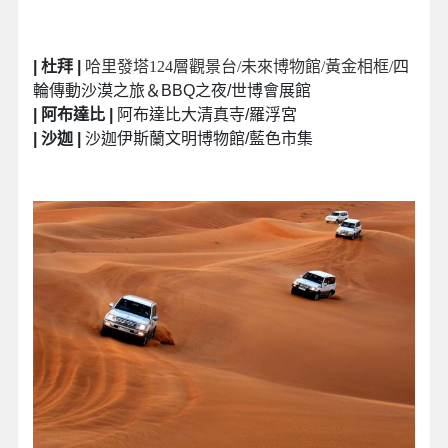
| 杜拜 |
哈里發塔124層觀景台/未來博物館/黃金相框
/
四
輪傳動沙漠之旅＆BBQ之夜/世博會展館
| 阿布達比 |
阿布達比大清真寺/羅浮宮
| 沙迦 |
沙迦伊斯蘭文明博物館/藍色市集