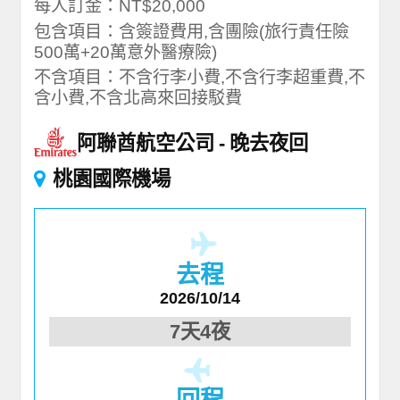
每人訂金：NT$20,000
包含項目：含簽證費用,含團險(旅行責任險
500萬+20萬意外醫療險)
不含項目：不含行李小費,不含行李超重費,不
含小費,不含北高來回接駁費
阿聯酋航空公司
晚去夜回
桃園國際機場
去程
2026/10/14
7天4夜
回程