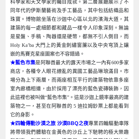
科學家和天文學家的矚目成就。第二層展廳展示了不
同年代的伊斯蘭藝術及手工藝品，其中包括紡織品和
珠寶。博物館坐落在沙迦中心區以北的濱海大道，其
建築的每一處細節都和藏品一樣令人印象深刻。無論
是星盤、手稿、陶器還是硬幣，都無不引人側目，而
Holy Ka’ba 大門上的黃金刺繡窗簾以及中央穹頂上鑲
嵌的馬賽克星座圖案也不容錯過。
★藍色市集
是阿聯酋最大的露天市場之一內有600多家
商店，各種令人眼花繚亂的異國工藝品琳琅滿目。市
場分為上下兩層，而兩座相互平行的建築物依靠多座
室內廊橋相連，由於採用了漂亮的藍色瓷磚裝飾，因
此這裡也被叫做“藍色市集”。這是沙迦上鏡率最高的建
築物之一，甚至在阿聯酋的 5 迪拉姆鈔票上都能看到
它的身影。
★四輪傳動沙漠之旅 沙漠BBQ之夜
專業四輪驅動車隊
將帶領我們體驗在金黃色的沙丘上下馳騁的極大樂趣