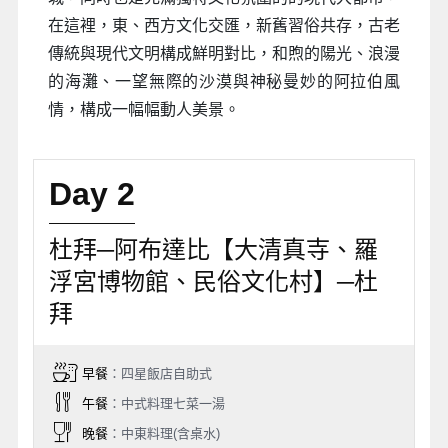
在這裡，東、西方文化交匯，新舊習俗共存，古老
傳統與現代文明構成鮮明對比，和煦的陽光、浪漫
的海灘、一望無際的沙漠與神秘曼妙的阿拉伯風
情，構成一幅幅動人美景。
Day 2
杜拜─阿布達比【大清真寺、羅
浮宮博物館、民俗文化村】─杜
拜
早餐
：四星飯店自助式
午餐
：中式料理七菜一湯
晚餐
：中東料理(含桌水)