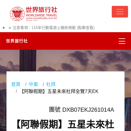
✈️ 注意事項：115年行動電源上機新規範 (點擊查看)
世界旅行社
精彩越南
熱門韓國
首頁
中東
杜拜
超夯日本
【阿聯假期】五星未來杜拜全覽7天EK
悠遊美加
團號 DXB07EKJ261014A
遊輪河輪
【阿聯假期】五星未來杜