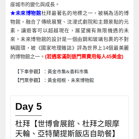
座城市的變化與成長。
★未來博物館
杜拜最著名的地標之一，被稱為活的博
物館，融合了傳統展覽、沈浸式劇院和主題景點的元
素，讓遊客可以超越現在，展望擁有無限機遇的未
來。未來博物館的設計是一個由鋼和玻璃包裹的不對
稱圓環，被《國家地理雜誌》評為世界上14個最美麗
的博物館之一。
(若遇客滿則退門票費用每人45美金)
【下車參觀】：黃金市集&香料市集
【門票參觀】：黃金相框、未來博物館
Day 5
杜拜【世博會展館、杜拜之眼摩
天輪、亞特蘭提斯飯店自助餐】