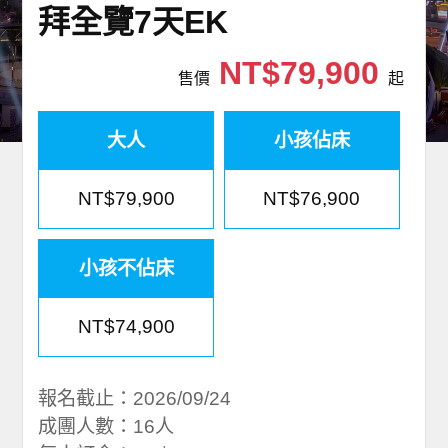
拜全覽7天EK
世界臻旅
NT$79,900
中東非洲
售價
起
歐洲之旅
大人
小孩佔床
頂尖世界
NT$79,900
NT$76,900
二人成行
小孩不佔床
NT$74,900
報名截止：2026/09/24
成團人數：16人