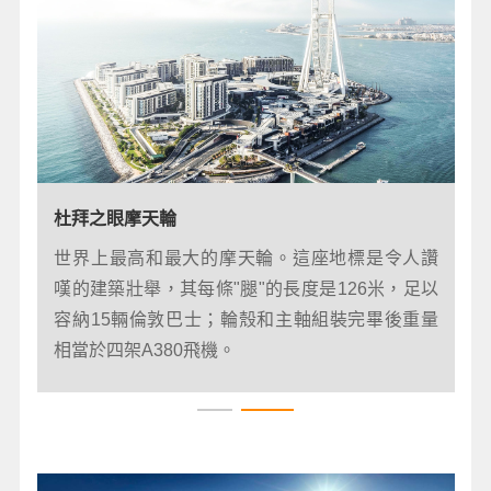
未來博物館
杜拜之眼摩天輪
世界上最高和最大的摩天輪。這座地標是令人讚
博物館的設計是一個由鋼和玻璃包裹的不對稱圓環，
嘆的建築壯舉，其每條"腿"的長度是126米，足以
外牆刻著阿拉伯詩篇，被《國家地理雜誌》評為世界
容納15輛倫敦巴士；輪殼和主軸組裝完畢後重量
上14個最美麗的博物館之一。
相當於四架A380飛機。