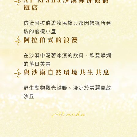
飯店
仿造阿拉伯遊牧民族貝都因帳篷所建
造的度假小屋
阿拉伯式的浪漫
在沙漠中喝著冰涼的飲料，欣賞燦爛
的落日美景
與沙漠自然環境共生共息
野生動物觀光越野、漫步於美麗風紋
沙丘
Al maha