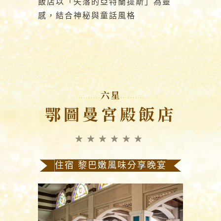
飯店以「失落的亞特蘭提斯」為靈
感，結合神秘與童話風格
六星
鄂圖曼宮殿飯店
★★★★★★
住宿 黎巴嫩風味分享晚宴