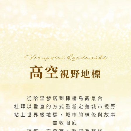
Viewpoint Landmarks
高空
視野地標
從哈里發塔到棕櫚島觀景台
杜拜以垂直的方式重新定義城市視野
站上世界級地標，城市的線條與故事
盡收眼底