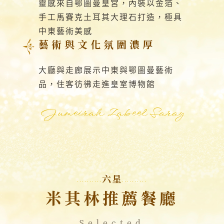
靈感來自鄂圖曼皇宮，內裝以金箔、
手工馬賽克土耳其大理石打造，極具
中東藝術美感
藝術與文化氛圍濃厚
大廳與走廊展示中東與鄂圖曼藝術
品，住客彷彿走進皇室博物館
Jumeirah Zabeel Saray
六星
米其林推薦餐廳
Selected