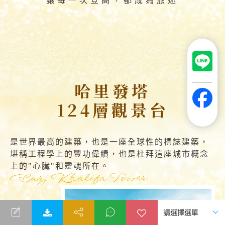
讓每一次登高，都成為旅途
哈里發塔
124層觀景台
是世界最高的建築，也是一座全球性的標誌建築，
堪稱工程學上的豐功偉績，也是杜拜這座城市概念
上的"心臟"和靈魂所在。
Burj Khalifa Tower