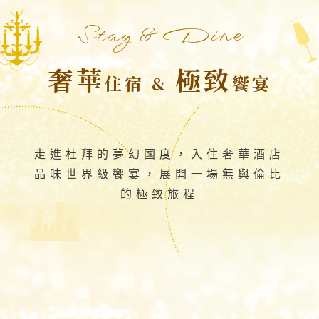
Stay & Dine
..................................................
奢華
極致
住宿 &
饗宴
................................................................................
走進杜拜的夢幻國度，入住奢華酒店
品味世界級饗宴，展開一場無與倫比
的極致旅程