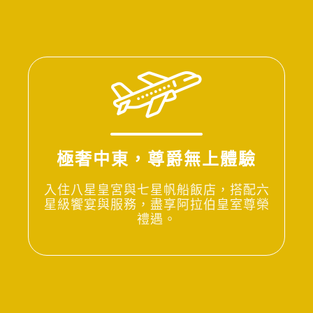
極奢中東，尊爵無上體驗
入住八星皇宮與七星帆船飯店，搭配六
星級饗宴與服務，盡享阿拉伯皇室尊榮
禮遇。