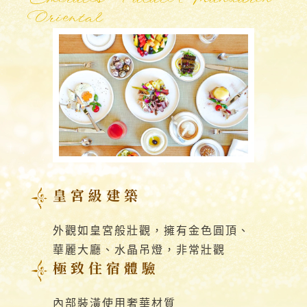
Oriental
皇宮級建築
外觀如皇宮般壯觀，擁有金色圓頂、
華麗大廳、水晶吊燈，非常壯觀
極致住宿體驗
內部裝潢使用奢華材質