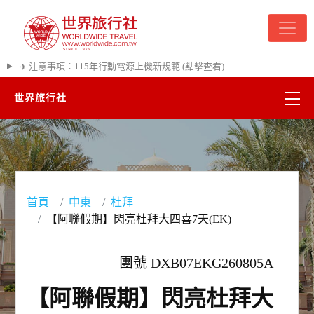
✈️ 注意事項：115年行動電源上機新規範 (點擊查看)
世界旅行社
精彩越南
熱門韓國
首頁
中東
杜拜
超夯日本
【阿聯假期】閃亮杜拜大四喜7天(EK)
悠遊美加
團號 DXB07EKG260805A
遊輪河輪
【阿聯假期】閃亮杜拜大