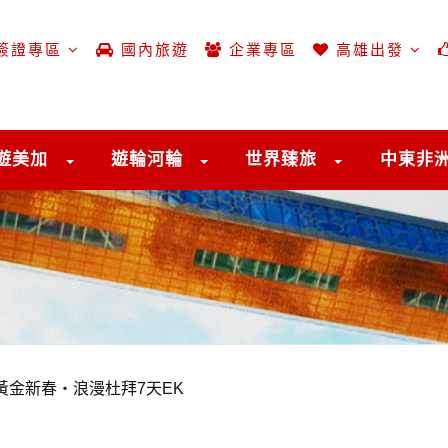
簽證專區
國內旅遊
企業專區
高雄出發
遊美加
遊輪河輪
世界臻旅
中東非
黃金新春・浪漫杜拜7天EK