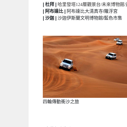
| 杜拜 |
哈里發塔124層觀景台/未來博物館
| 阿布達比 |
阿布達比大清真寺/羅浮宮
| 沙迦 |
沙迦伊斯蘭文明博物館/藍色市集
四輪傳動衝沙之旅