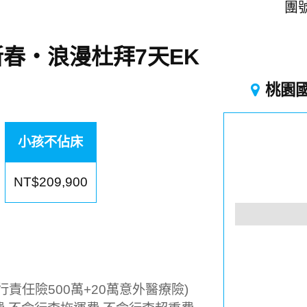
團號
春・浪漫杜拜7天EK
桃園
小孩不佔床
NT$209,900
責任險500萬+20萬意外醫療險)