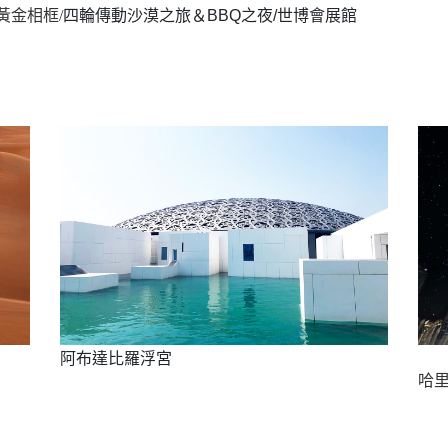
/黃金相框
/
四輪傳動沙漠之旅＆BBQ之夜/世博會展館
阿布達比羅浮宮
哈里