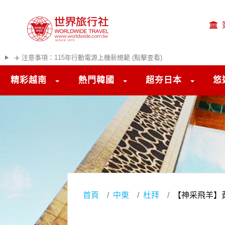
✈️ 注意事項：115年行動電源上機新規範 (點擊查看)
精彩越南
熱門韓國
超夯日本
悠
首頁
中東
杜拜
【神采飛羊】