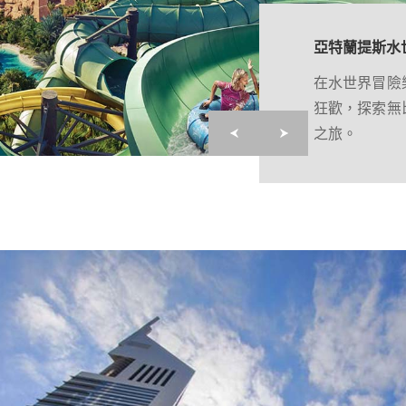
皇家亞特蘭提
亞特蘭提斯水
皇家亞特蘭提斯酒店
在水世界冒險
023年1月在朱美
狂歡，探索無
揭幕，作為杜
之旅。