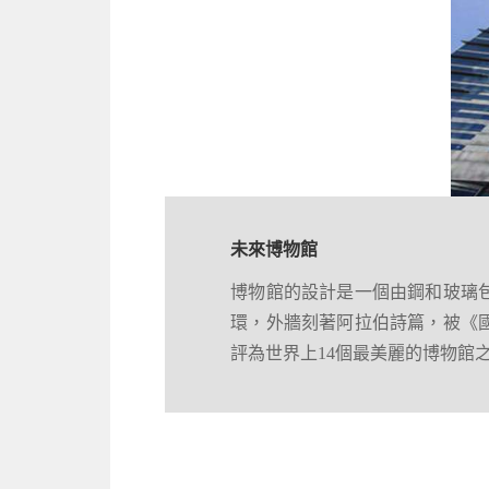
未來博物館
阿布達比大清真寺
博物館的設計是一個由鋼和玻璃
是阿布達比最大的清真寺，也是
環，外牆刻著阿拉伯詩篇，被《
斯蘭教與世界其他文化間獨特交
評為世界上14個最美麗的博物館