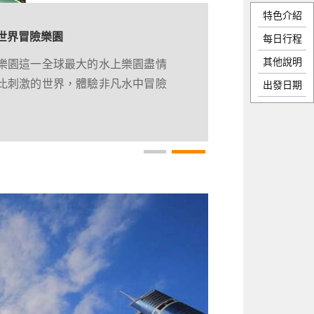
特色介紹
斯
世界冒險樂園
每日行程
其他說明
（Atlantis The Royal），於2
樂園這一全球最大的水上樂園盡情
拉棕櫚島（Palm Jumeirah）落成
比刺激的世界，體驗非凡水中冒險
出發日期
拜新地標掀起追捧熱潮。