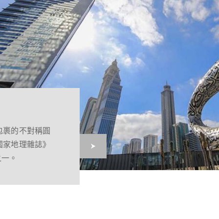
包裹的不對稱圓
唯一一座促成伊
國家地理雜誌》
融的清真寺。
之一。