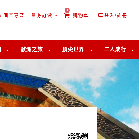
0
同業專區
量身訂做
購物車
登入/註冊
洲
歐洲之旅
頂尖世界
二人成行