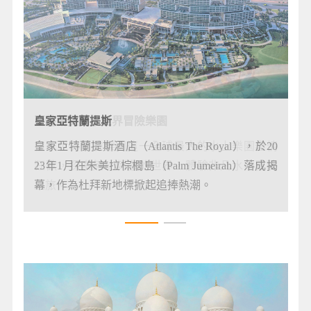
亞特蘭提斯水世界冒險樂園
皇家亞特蘭提斯
在水世界冒險樂園這一全球最大的水上樂園盡情
皇家亞特蘭提斯酒店（Atlantis The Royal），於20
狂歡，探索無比刺激的世界，體驗非凡水中冒險
23年1月在朱美拉棕櫚島（Palm Jumeirah）落成揭
之旅。
幕，作為杜拜新地標掀起追捧熱潮。