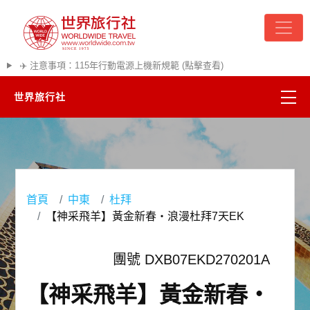
✈️ 注意事項：115年行動電源上機新規範 (點擊查看)
世界旅行社
精彩越南
熱門韓國
首頁
中東
杜拜
超夯日本
【神采飛羊】黃金新春・浪漫杜拜7天EK
悠遊美加
團號 DXB07EKD270201A
遊輪河輪
【神采飛羊】黃金新春・