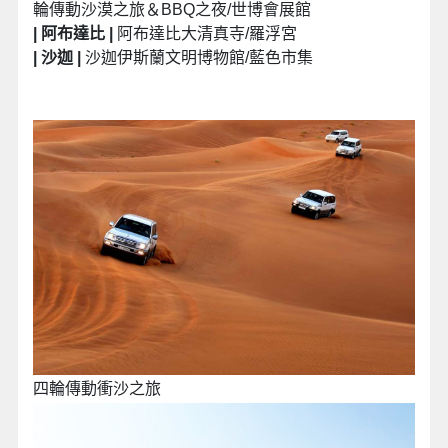
輪傳動沙漠之旅＆BBQ之夜/世博會展館
| 阿布達比 |
阿布達比大清真寺/羅浮宮
| 沙迦 |
沙迦伊斯蘭文明博物館/藍色市集
四輪傳動衝沙之旅