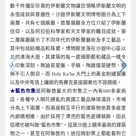
數千件彌足珍貴的伊斯蘭文物讓您領略伊斯蘭文明的
永恆成就與普遍性。沙迦伊斯蘭文明博物館分為上下
兩層，共有七個展廳。首層展廳全方位介紹了伊斯蘭
信仰，以及阿拉伯科學家和天文學家的矚目成就。第
二層展廳展示了不同年代的伊斯蘭藝術及手工藝品，
其中包括紡織品和珠寶。博物館坐落在沙迦中心區以
北的濱海大道，其建築的每一處細節都和藏品一樣令
人印象深刻。無論是星盤、手稿、陶器還是硬幣，都
無不引人側目，而 Holy Ka’ba 大門上的黃金刺繡窗簾
以及中央穹頂上鑲嵌的馬賽克星座圖案也不容錯過。
★藍色市集
是阿聯酋最大的市集之一內有600多家商
店，各種令人眼花繚亂的異國工藝品琳琅滿目。市場
分為上下兩層，而兩座相互平行的建築物依靠多座室
內廊橋相連，由於採用了漂亮的藍色瓷磚裝飾，因此
這裡也被叫做“藍色市集”。這是沙迦上鏡率最高的建築
物之一，甚至在阿聯酋的 5 迪拉姆鈔票上都能看到它