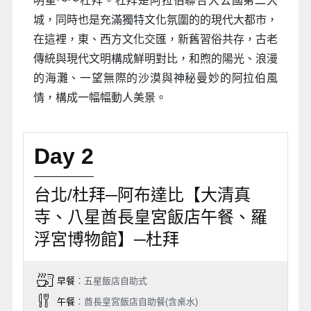
明星～～杜拜。杜拜是阿拉伯聯合大公國第二大
城，同時也是充滿獨特文化氛圍的的現代大都市，
在這裡，東、西方文化交匯，新舊習俗共存，古老
傳統與現代文明構成鮮明對比，和煦的陽光、浪漫
的海灘、一望無際的沙漠與神秘曼妙的阿拉伯風
情，構成一幅幅動人美景。
Day 2
台北/杜拜─阿布達比【大清真
寺、八星酋長皇宮飯店午餐、羅
浮宮博物館】─杜拜
早餐
：五星飯店自助式
午餐
：酋長皇宮飯店自助餐(含桌水)