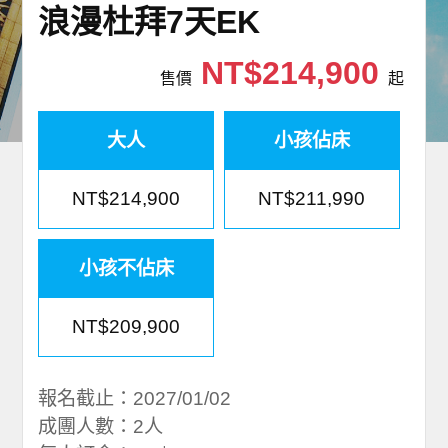
浪漫杜拜7天EK
世界臻旅
NT$214,900
中東非洲
售價
起
歐洲之旅
大人
小孩佔床
頂尖世界
NT$214,900
NT$211,990
二人成行
小孩不佔床
NT$209,900
報名截止：2027/01/02
成團人數：2人