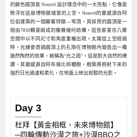
的銀色圓頂是 Nouvel 設計理念中的一大亮點，它像是
懸浮在這座博物館城堡的上空。Nouvel的靈感源自阿
拉伯建築的一個顯著特徵—穹頂，其採用的圓頂是一
個由7850顆星組成的複雜幾何結構。這些星星在八層
空間中以不同尺寸和角度重複出現。太陽從上空經過
時，光線會透過圓頂上的孔隙在博物館內營造出一種
施然陶然的效果，被稱為“光之雨”。這是對大自然的禮
讚，其靈感源自阿布達比棕櫚樹，樹葉將照射下來的
強烈日光過濾和柔化，在地面上映出斑駁的光影。
Day 3
杜拜【黃金相框、未來博物館】
─四輪傳動沙漠之旅+沙漠BBQ之