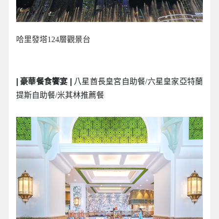
哈里發塔124層觀景台
| 豪華餐食饗宴 |
八星酋長皇宮自助餐/六星皇家亞特蘭
提斯自助餐/米其林推薦餐