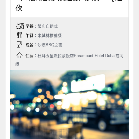
夜
早餐
：飯店自助式
午餐
：米其林推薦餐
晚餐
：沙漠BBQ之夜
住宿
：杜拜五星派拉蒙飯店Paramount Hotel Dubai或同
級