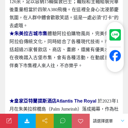
126米，足以容納15輛倫敦巴士；輪殼和主軸組裝完畢
後重量相當於四架A380飛機。在這裡全身心沈浸節慶
氛圍，在人群中體會歡歌笑語。這是一處必須"打卡"的
去處哦。
★朱美拉古城市集
體驗阿拉伯購物風尚，完美傳承了
阿拉伯傳統文化，同時結合了各種現代技術。市集包
括超過25家餐飲店、商店、畫廊，還擁有優美水景。
在夜晚踏入古堡市集，會有各種活動，在動感音樂的
伴奏下市集裡人來人往，不亦樂乎。
★皇家亞特蘭提斯酒店Atlantis The Royal
於2023年1
月在朱美拉棕櫚島（Palm Jumeirah）落成揭幕，作為杜
拜新地標掀起追捧熱潮。美輪美奐的酒店大樓融合了
突破常規的建築設計，和奢華富麗的室內裝潢。該建