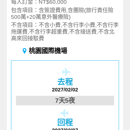
每人訂金：NT$60,000
包含項目：含簽證費用,含團險(旅行責任險
500萬+20萬意外醫療險)
不含項目：不含小費,不含行李小費,不含行李
拖運費,不含行李超重費,不含接送費,不含北
高來回接駁費
桃園國際機場
去程
2027/02/02
7天5夜
回程