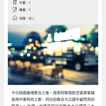
午餐
：X
晚餐
：X
住宿
：機上
今日桃園機場集合之後，搭乘阿聯酋航空豪華客機
直飛中東時尚之都、阿拉伯聯合大公國中最閃亮的