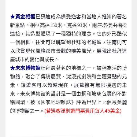
★黃金相框
已迅速成為備受遊客和當地人推崇的著名
新景點。相框高達150米，寬達93米，兩座塔樓由橋樑
連接，其造型體現了一種獨特的理念。它的外形酷似
一個相框，往北可以眺望到杜拜的老城區，往南則可
以欣賞現代風格都市景觀的唯美風光，展現出杜拜這
座城市的變化與成長。
★未來博物館
杜拜最著名的地標之一，被稱為活的博
物館，融合了傳統展覽、沈浸式劇院和主題景點的元
素，讓遊客可以超越現在，展望擁有無限機遇的未
來。未來博物館的設計是一個由鋼和玻璃包裹的不對
稱圓環，被《國家地理雜誌》評為世界上14個最美麗
的博物館之一。
(若遇客滿則退門票費用每人45美金)