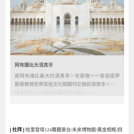
未來博物館
阿布達比大清真寺
博物館的設計是一個由鋼和玻璃包裹的不對稱圓
是阿布達比最大的清真寺，也是唯一一座促成伊
環，外牆刻著阿拉伯詩篇，被《國家地理雜誌》
斯蘭教與世界其他文化間獨特交融的清真寺。
評為世界上14個最美麗的博物館之一。
| 杜拜 |
哈里發塔124層觀景台/未來博物館/黃金相框
/
四