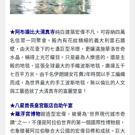
★阿布達比大清真寺
純白建築宏偉不凡，可容納四萬
名信眾一同聚會。殿內有花紋精細的義大利雲石牆
壁，由天花垂下的七盞巨型吊燈，更鑲滿施華洛世奇
水晶，稱得上光芒耀目。只是最為人樂道的，還是主
殿的地毯，這張全球最大的手織波斯地毯，廣達五千
七百平方米，由千名伊朗婦女花費2年時間以手工編織
而成，為世界最大的手工波斯地毯，無以倫比的人文
與工藝造就了大清真寺的富麗堂皇！
★八星酋長皇宮飯店自助午宴
★羅浮宮博物
館造型宏偉，被譽為"世界現代城市奇
蹟"之一，不僅是阿拉伯世界的第一個國際性博物館，
也象徵著阿拉伯聯合大公國的宏偉目標和成就。巨大