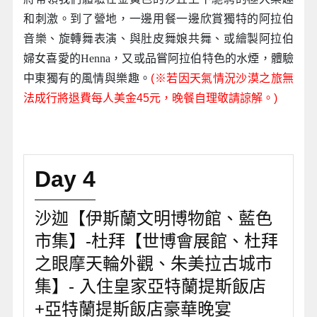
和刺激。到了營地，一邊用餐一邊欣賞獨特的阿拉伯
音樂、旋轉舞表演、與肚皮舞娘共舞、或繪製阿拉伯
婦女喜愛的Henna，又或品嘗阿拉伯特色的水煙，體驗
中東獨有的風情與樂趣。
(※若因天氣情況沙漠之旅無
法成行將退費每人美金45元，晚餐自理敬請諒解。)
Day 4
沙迦【伊斯蘭文明博物館、藍色
市集】-杜拜【世博會展館、杜拜
之眼摩天輪外觀、朱美拉古城市
集】- 入住皇家亞特蘭提斯飯店
+亞特蘭提斯飯店豪華晚宴