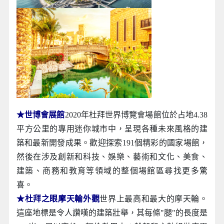
★世博會展館
2020年杜拜世界博覽會場館位於占地4.38
平方公里的專用迷你城市中，呈現各種未來風格的建
築和最新開發成果。歡迎探索191個精彩的國家場館，
然後在涉及創新和科技、娛樂、藝術和文化、美食、
建築、商務和教育等領域的整個場館區尋找更多驚
喜。
★杜拜之眼摩天輪外觀
世界上最高和最大的摩天輪。
這座地標是令人讚嘆的建築壯舉，其每條"腿"的長度是