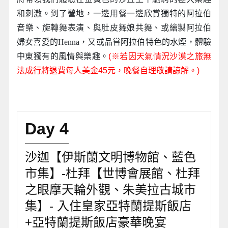
和刺激。到了營地，一邊用餐一邊欣賞獨特的阿拉伯
音樂、旋轉舞表演、與肚皮舞娘共舞、或繪製阿拉伯
婦女喜愛的Henna，又或品嘗阿拉伯特色的水煙，體驗
中東獨有的風情與樂趣。
(※若因天氣情況沙漠之旅無
法成行將退費每人美金45元，晚餐自理敬請諒解。)
Day 4
沙迦【伊斯蘭文明博物館、藍色
市集】-杜拜【世博會展館、杜拜
之眼摩天輪外觀、朱美拉古城市
集】- 入住皇家亞特蘭提斯飯店
+亞特蘭提斯飯店豪華晚宴