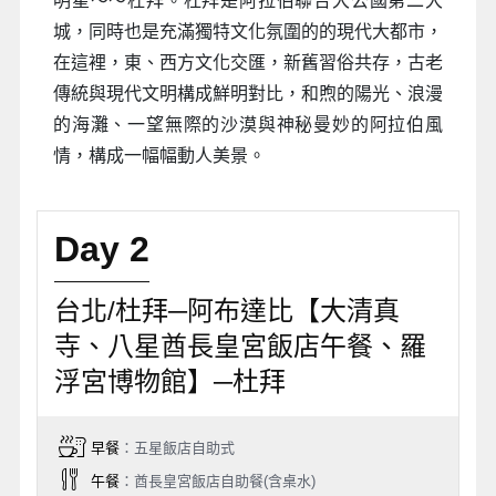
明星～～杜拜。杜拜是阿拉伯聯合大公國第二大
城，同時也是充滿獨特文化氛圍的的現代大都市，
在這裡，東、西方文化交匯，新舊習俗共存，古老
傳統與現代文明構成鮮明對比，和煦的陽光、浪漫
的海灘、一望無際的沙漠與神秘曼妙的阿拉伯風
情，構成一幅幅動人美景。
Day 2
台北/杜拜─阿布達比【大清真
寺、八星酋長皇宮飯店午餐、羅
浮宮博物館】─杜拜
早餐
：五星飯店自助式
午餐
：酋長皇宮飯店自助餐(含桌水)