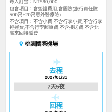
每人訂金：NT$60,000
包含項目：含簽證費用,含團險(旅行責任險
500萬+20萬意外醫療險)
不含項目：不含小費,不含行李小費,不含行李
拖運費,不含行李超重費,不含接送費,不含北
高來回接駁費
桃園國際機場
去程
2027/01/31
7天5夜
回程