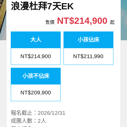
浪漫杜拜7天EK
世界臻旅
NT$214,900
中東非洲
售價
起
歐洲之旅
大人
小孩佔床
頂尖世界
NT$214,900
NT$211,990
二人成行
小孩不佔床
NT$209,900
報名截止：2026/12/31
成團人數：2人