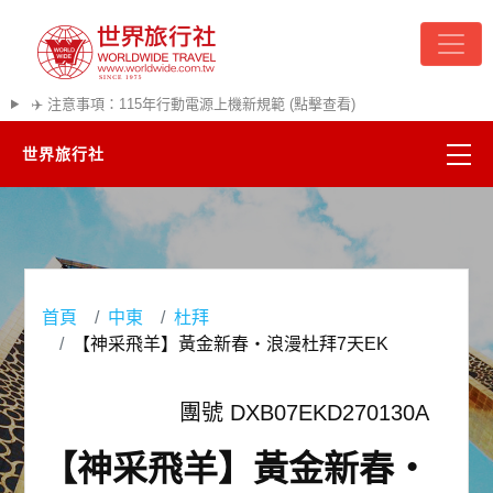
✈️ 注意事項：115年行動電源上機新規範 (點擊查看)
世界旅行社
精彩越南
熱門韓國
首頁
中東
杜拜
超夯日本
【神采飛羊】黃金新春・浪漫杜拜7天EK
悠遊美加
團號 DXB07EKD270130A
遊輪河輪
【神采飛羊】黃金新春・