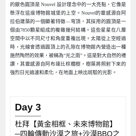
的銀色圓頂是 Nouvel 設計理念中的一大亮點，它像是
懸浮在這座博物館城堡的上空。Nouvel的靈感源自阿
拉伯建築的一個顯著特徵—穹頂，其採用的圓頂是一
個由7850顆星組成的複雜幾何結構。這些星星在八層
空間中以不同尺寸和角度重複出現。太陽從上空經過
時，光線會透過圓頂上的孔隙在博物館內營造出一種
施然陶然的效果，被稱為“光之雨”。這是對大自然的禮
讚，其靈感源自阿布達比棕櫚樹，樹葉將照射下來的
強烈日光過濾和柔化，在地面上映出斑駁的光影。
Day 3
杜拜【黃金相框、未來博物館】
─四輪傳動沙漠之旅+沙漠BBQ之