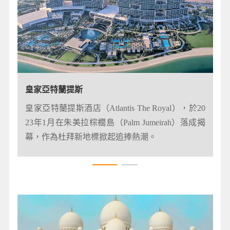
皇家亞特蘭提斯
亞特蘭提斯水世界冒險樂園
皇家亞特蘭提斯酒店（Atlantis The Royal），於20
在水世界冒險樂園這一全球最大的水上樂園盡情
23年1月在朱美拉棕櫚島（Palm Jumeirah）落成揭
狂歡，探索無比刺激的世界，體驗非凡水中冒險
幕，作為杜拜新地標掀起追捧熱潮。
之旅。