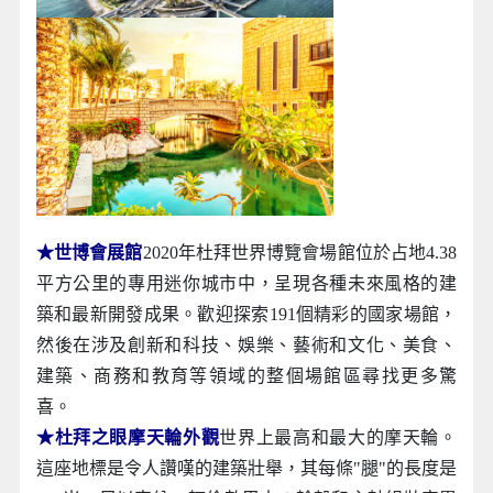
★世博會展館
2020年杜拜世界博覽會場館位於占地4.38
平方公里的專用迷你城市中，呈現各種未來風格的建
築和最新開發成果。歡迎探索191個精彩的國家場館，
然後在涉及創新和科技、娛樂、藝術和文化、美食、
建築、商務和教育等領域的整個場館區尋找更多驚
喜。
★杜拜之眼摩天輪外觀
世界上最高和最大的摩天輪。
這座地標是令人讚嘆的建築壯舉，其每條"腿"的長度是