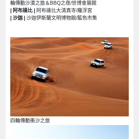
輪傳動沙漠之旅＆BBQ之夜/世博會展館
| 阿布達比 |
阿布達比大清真寺/羅浮宮
| 沙迦 |
沙迦伊斯蘭文明博物館/藍色市集
四輪傳動衝沙之旅