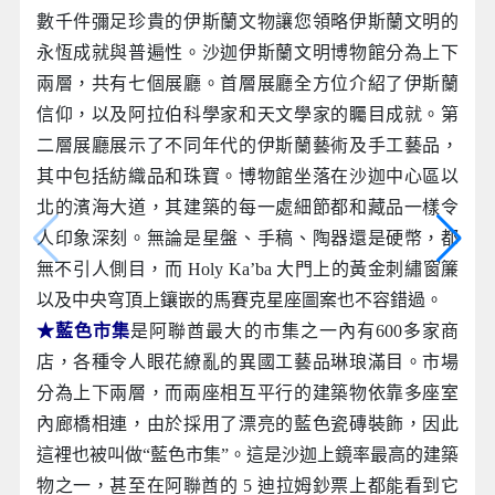
數千件彌足珍貴的伊斯蘭文物讓您領略伊斯蘭文明的
永恆成就與普遍性。沙迦伊斯蘭文明博物館分為上下
兩層，共有七個展廳。首層展廳全方位介紹了伊斯蘭
信仰，以及阿拉伯科學家和天文學家的矚目成就。第
二層展廳展示了不同年代的伊斯蘭藝術及手工藝品，
其中包括紡織品和珠寶。博物館坐落在沙迦中心區以
北的濱海大道，其建築的每一處細節都和藏品一樣令
人印象深刻。無論是星盤、手稿、陶器還是硬幣，都
無不引人側目，而 Holy Ka’ba 大門上的黃金刺繡窗簾
以及中央穹頂上鑲嵌的馬賽克星座圖案也不容錯過。
★藍色市集
是阿聯酋最大的市集之一內有600多家商
店，各種令人眼花繚亂的異國工藝品琳琅滿目。市場
分為上下兩層，而兩座相互平行的建築物依靠多座室
內廊橋相連，由於採用了漂亮的藍色瓷磚裝飾，因此
這裡也被叫做“藍色市集”。這是沙迦上鏡率最高的建築
物之一，甚至在阿聯酋的 5 迪拉姆鈔票上都能看到它