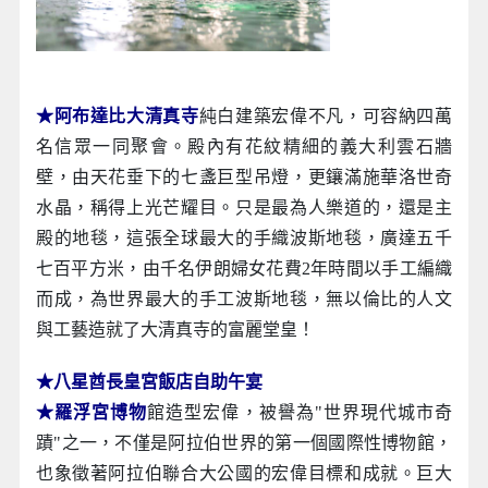
★阿布達比大清真寺
純白建築宏偉不凡，可容納四萬
名信眾一同聚會。殿內有花紋精細的義大利雲石牆
壁，由天花垂下的七盞巨型吊燈，更鑲滿施華洛世奇
水晶，稱得上光芒耀目。只是最為人樂道的，還是主
殿的地毯，這張全球最大的手織波斯地毯，廣達五千
七百平方米，由千名伊朗婦女花費2年時間以手工編織
而成，為世界最大的手工波斯地毯，無以倫比的人文
與工藝造就了大清真寺的富麗堂皇！
★八星酋長皇宮飯店自助午宴
★羅浮宮博物
館造型宏偉，被譽為"世界現代城市奇
蹟"之一，不僅是阿拉伯世界的第一個國際性博物館，
也象徵著阿拉伯聯合大公國的宏偉目標和成就。巨大