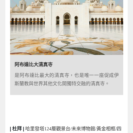
阿布達比大清真寺
未來博物館
是阿布達比最大的清真寺，也是唯一一座促成伊
博物館的設計是一個由鋼和玻璃包裹的不對稱圓
斯蘭教與世界其他文化間獨特交融的清真寺。
環，外牆刻著阿拉伯詩篇，被《國家地理雜誌》
評為世界上14個最美麗的博物館之一。
| 杜拜 |
哈里發塔124層觀景台/未來博物館/黃金相框
/
四