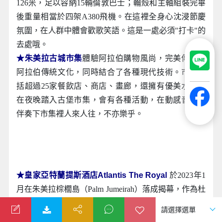
126米，足以容納15輛倫敦巴士；輪殼和主軸組裝完畢
後重量相當於四架A380飛機。在這裡全身心沈浸節慶
氛圍，在人群中體會歡歌笑語。這是一處必須"打卡"的
去處哦。
★朱美拉古城市集
體驗阿拉伯購物風尚，完美傳承了
阿拉伯傳統文化，同時結合了各種現代技術。市集包
括超過25家餐飲店、商店、畫廊，還擁有優美水景。
在夜晚踏入古堡市集，會有各種活動，在動感音樂的
伴奏下市集裡人來人往，不亦樂乎。
★皇家亞特蘭提斯酒店Atlantis The Royal
於2023年1
月在朱美拉棕櫚島（Palm Jumeirah）落成揭幕，作為杜
拜新地標掀起追捧熱潮。美輪美奐的酒店大樓融合了
突破常規的建築設計，和奢華富麗的室內裝潢。該建