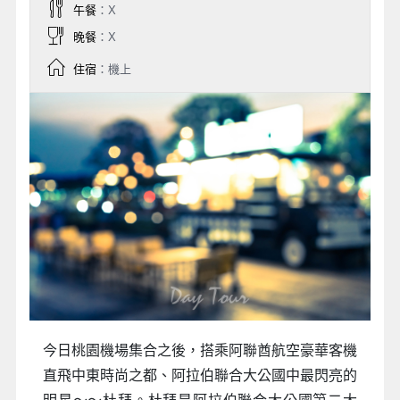
午餐
：X
晚餐
：X
住宿
：機上
今日桃園機場集合之後，搭乘阿聯酋航空豪華客機
直飛中東時尚之都、阿拉伯聯合大公國中最閃亮的