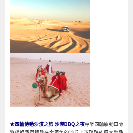
★四輪傳動沙漠之旅 沙漠BBQ之夜
專業四輪驅動車隊
將帶領我們體驗在金黃色的沙丘上下馳騁的極大樂趣