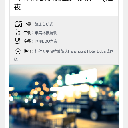
夜
早餐
：飯店自助式
午餐
：米其林推薦餐
晚餐
：沙漠BBQ之夜
住宿
：杜拜五星派拉蒙飯店Paramount Hotel Dubai或同
級