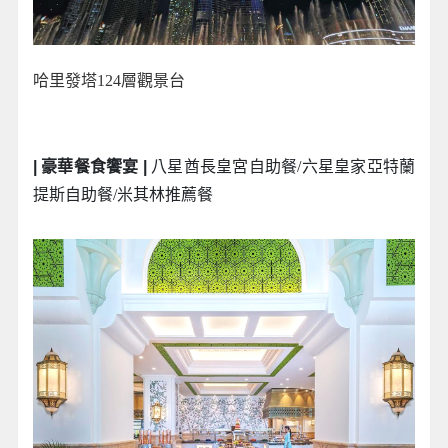
哈里發塔124層觀景台
| 豪華餐食饗宴 |
八星酋長皇宮自助餐/六星皇家亞特蘭
提斯自助餐/米其林推薦餐