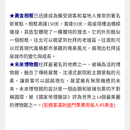
★黃金相框
已迅速成為備受遊客和當地人推崇的著名
新景點。相框高達150米，寬達93米，兩座塔樓由橋樑
連接，其造型體現了一種獨特的理念。它的外形酷似
一個相框，往北可以眺望到杜拜的老城區，往南則可
以欣賞現代風格都市景觀的唯美風光，展現出杜拜這
座城市的變化與成長。
★未來博物館
杜拜最著名的地標之一，被稱為活的博
物館，融合了傳統展覽、沈浸式劇院和主題景點的元
素，讓遊客可以超越現在，展望擁有無限機遇的未
來。未來博物館的設計是一個由鋼和玻璃包裹的不對
稱圓環，被《國家地理雜誌》評為世界上14個最美麗
的博物館之一。
(若遇客滿則退門票費用每人45美金)