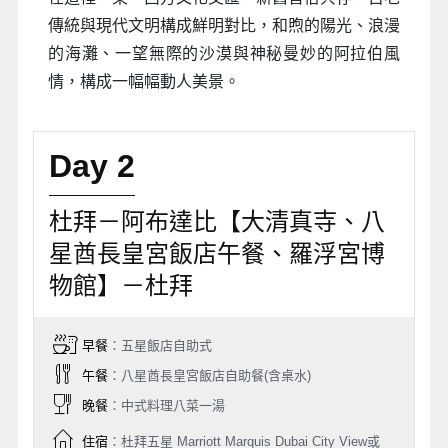
傳統與現代文明構成鮮明對比，和煦的陽光、浪漫
的海灘、一望無際的沙漠與神秘曼妙的阿拉伯風
情，構成一幅幅動人美景。
Day 2
杜拜－阿布達比【大清真寺、八
星酋長皇宮飯店午餐、羅浮宮博
物館】－杜拜
早餐
：五星飯店自助式
午餐
：八星酋長皇宮飯店自助餐(含桌水)
晚餐
：中式料理八菜一湯
住宿
：杜拜五星 Marriott Marquis Dubai City View或