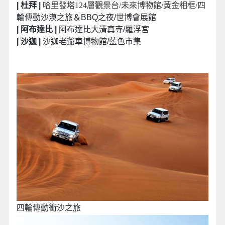
| 杜拜 |
哈里發塔124層觀景台/未來博物館/黃金相框
/
四
輪傳動沙漠之旅＆BBQ之夜/世博會展館
| 阿布達比 |
阿布達比大清真寺/羅浮宮
| 沙迦 |
沙迦老爺車博物館/藍色市集
四輪傳動衝沙之旅