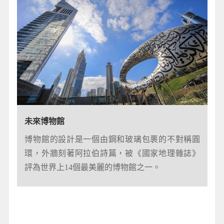
阿布達比大清真寺
未來博物館
是阿布達比最大的清真寺，也是唯一一座促成伊
博物館的設計是一個由鋼和玻璃包裹的不對稱圓
斯蘭教與世界其他文化間獨特交融的清真寺。
環，外牆刻著阿拉伯詩篇，被《國家地理雜誌》
評為世界上14個最美麗的博物館之一。