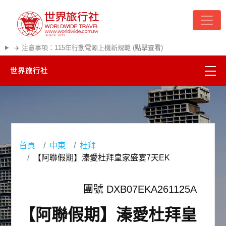
✈️ 注意事項：115年行動電源上機新規範 (點擊查看)
世界旅行社
精彩越南
熱門韓國
首頁
中東
杜拜
超夯日本
【阿聯假期】溱愛杜拜皇家盛宴7天EK
悠遊美加
團號 DXB07EKA261125A
遊輪河輪
【阿聯假期】溱愛杜拜皇