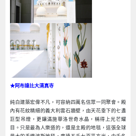
★阿布達比大清真寺
純白建築宏偉不凡，可容納四萬名信眾一同聚會。殿
內有花紋精細的義大利雲石牆壁，由天花垂下的七盞
巨型吊燈，更鑲滿施華洛世奇水晶，稱得上光芒耀
目。只是最為人樂道的，還是主殿的地毯，這張全球