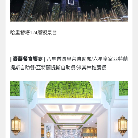
哈里發塔124層觀景台
| 豪華餐食饗宴 |
八星酋長皇宮自助餐/六星皇家亞特蘭
提斯自助餐/亞特蘭提斯自助餐/米其林推薦餐