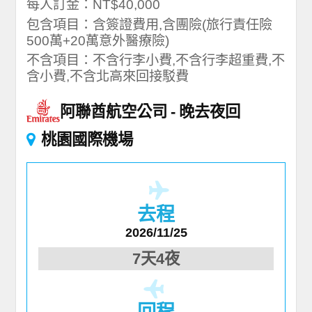
每人訂金：NT$40,000
包含項目：含簽證費用,含團險(旅行責任險
500萬+20萬意外醫療險)
不含項目：不含行李小費,不含行李超重費,不
含小費,不含北高來回接駁費
阿聯酋航空公司
晚去夜回
桃園國際機場
去程
2026/11/25
7天4夜
回程