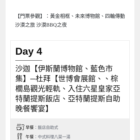
【門票參觀】：黃金相框、未來博物館、四輪傳動
沙漠之旅 沙漠BBQ之夜
Day 4
沙迦【伊斯蘭博物館、藍色市
集】─杜拜【世博會展館、、棕
櫚島觀光輕軌、入住六星皇家亞
特蘭提斯飯店、亞特蘭提斯自助
晚餐饗宴】
早餐
：飯店自助式
午餐
：中式料理八菜一湯