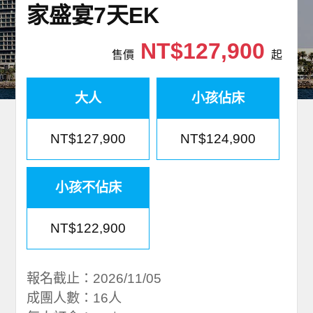
家盛宴7天EK
世界臻旅
NT$127,900
中東非洲
售價
起
歐洲之旅
大人
小孩佔床
頂尖世界
NT$127,900
NT$124,900
二人成行
小孩不佔床
NT$122,900
報名截止：2026/11/05
成團人數：16人