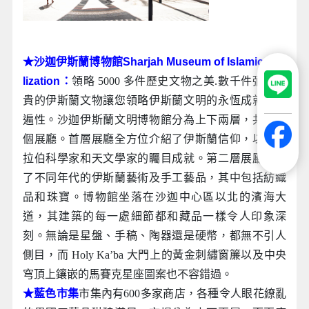
★沙迦伊斯蘭博物館Sharjah Museum of Islamic Civi
lization：
領略 5000 多件歷史文物之美.數千件彌足珍
貴的伊斯蘭文物讓您領略伊斯蘭文明的永恆成就與普
遍性。沙迦伊斯蘭文明博物館分為上下兩層，共有七
個展廳。首層展廳全方位介紹了伊斯蘭信仰，以及阿
拉伯科學家和天文學家的矚目成就。第二層展廳展示
了不同年代的伊斯蘭藝術及手工藝品，其中包括紡織
品和珠寶。博物館坐落在沙迦中心區以北的濱海大
道，其建築的每一處細節都和藏品一樣令人印象深
刻。無論是星盤、手稿、陶器還是硬幣，都無不引人
側目，而 Holy Ka’ba 大門上的黃金刺繡窗簾以及中央
穹頂上鑲嵌的馬賽克星座圖案也不容錯過。
★藍色市集
市集內有600多家商店，各種令人眼花繚亂