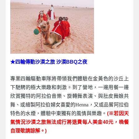
★四輪傳動沙漠之旅 沙漠BBQ之夜
專業四輪驅動車隊將帶領我們體驗在金黃色的沙丘上
下馳騁的極大樂趣和刺激。到了營地，一邊用餐一邊
欣賞獨特的阿拉伯音樂、旋轉舞表演、與肚皮舞娘共
舞、或繪製阿拉伯婦女喜愛的Henna，又或品嘗阿拉伯
特色的水煙，體驗中東獨有的風情與樂趣。
(※若因天
氣情況沙漠之旅無法成行將退費每人美金40元，晚餐
自理敬請諒解。)