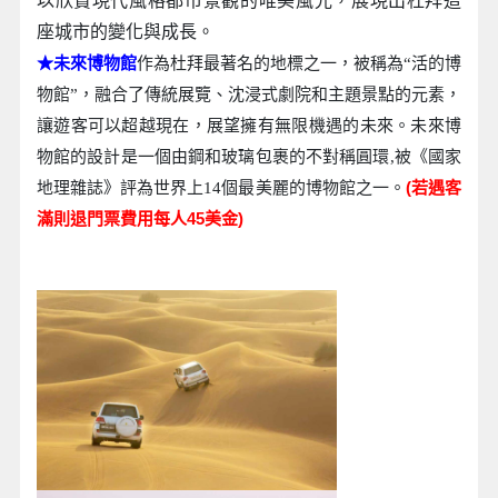
以欣賞現代風格都市景觀的唯美風光，展現出杜拜這
座城市的變化與成長。
★未來博物館
作為杜拜最著名的地標之一，被稱為“活的博
物館”，融合了傳統展覽、沈浸式劇院和主題景點的元素，
讓遊客可以超越現在，展望擁有無限機遇的未來。未來博
物館的設計是一個由鋼和玻璃包裹的不對稱圓環,被《國家
(若遇客
地理雜誌》評為世界上14個最美麗的博物館之一。
滿則退門票費用每人45美金)