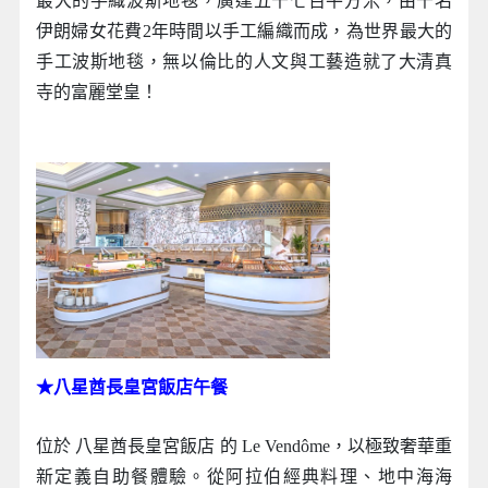
最大的手織波斯地毯，廣達五千七百平方米，由千名
伊朗婦女花費2年時間以手工編織而成，為世界最大的
手工波斯地毯，無以倫比的人文與工藝造就了大清真
寺的富麗堂皇！
★八星酋長皇宮飯店午餐
位於 八星酋長皇宮飯店 的 Le Vendôme，以極致奢華重
新定義自助餐體驗。從阿拉伯經典料理、地中海海