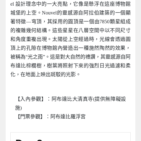
el 設計理念中的一大亮點，它像是懸浮在這座博物館
城堡的上空。Nouvel的靈感源自阿拉伯建築的一個顯
著特徵—穹頂，其採用的圓頂是一個由7850顆星組成
的複雜幾何結構。這些星星在八層空間中以不同尺寸
和角度重複出現。太陽從上空經過時，光線會透過圓
頂上的孔隙在博物館內營造出一種施然陶然的效果，
被稱為“光之雨”。這是對大自然的禮讚，其靈感源自阿
布達比棕櫚樹，樹葉將照射下來的強烈日光過濾和柔
化，在地面上映出斑駁的光影。
【入內參觀】：阿布達比大清真寺(提供無障礙設
施)
【門票參觀】：阿布達比羅浮宮