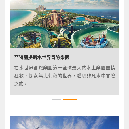
皇家亞特蘭提斯
亞特蘭提斯水世界冒險樂園
皇家亞特蘭提斯酒店（Atlantis The Royal），於20
在水世界冒險樂園這一全球最大的水上樂園盡情
23年1月在朱美拉棕櫚島（Palm Jumeirah）落成揭
狂歡，探索無比刺激的世界，體驗非凡水中冒險
幕，作為杜拜新地標掀起追捧熱潮。
之旅。