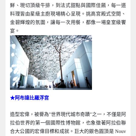
鮮、現切頂級牛排，到法式甜點與國際佳餚，每一道
料理皆由星級主廚現場精心呈現。挑高宮殿式空間、
金碧輝煌的氛圍，讓每一次用餐，都像一場皇室級饗
宴。
★阿布達比羅浮宮
造型宏偉，被譽為"世界現代城市奇蹟"之一，不僅是阿
拉伯世界的第一個國際性博物館，也象徵著阿拉伯聯
合大公國的宏偉目標和成就。巨大的銀色圓頂是 Nouv