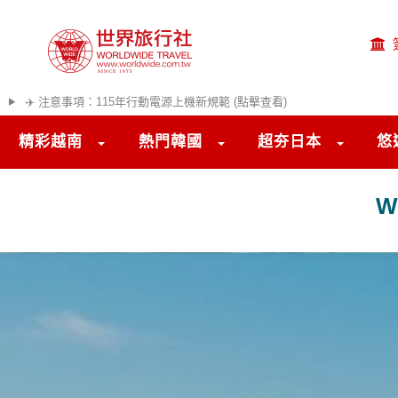
✈️ 注意事項：115年行動電源上機新規範 (點擊查看)
精彩越南
熱門韓國
超夯日本
悠
W