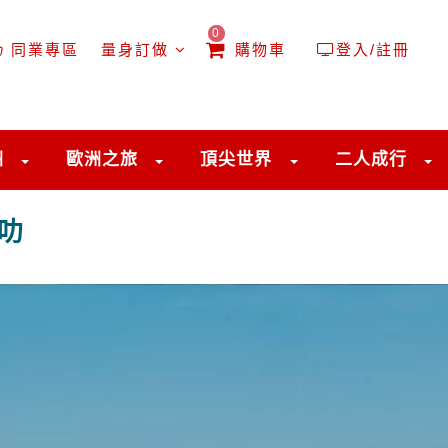
0
同業專區
量身訂做
購物車
登入/註冊
洲
歐洲之旅
頂尖世界
二人成行
大叻