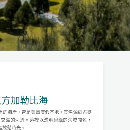
：東方加勒比海
淨的海岸，曾是美軍度假基地。其名源於占婆
竹林交織的河流。這裡以透明碧綠的海域聞名，
島放鬆時光。