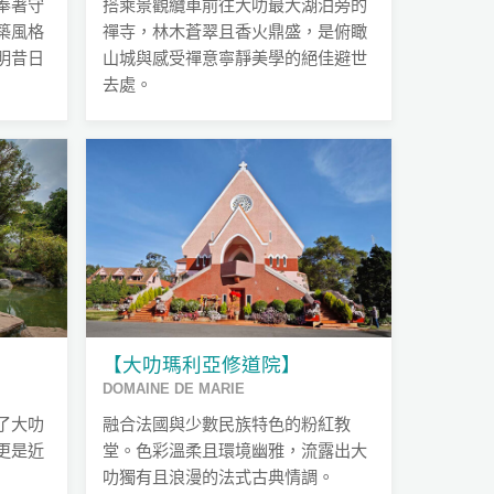
奉著守
搭乘景觀纜車前往大叻最大湖泊旁的
築風格
禪寺，林木蒼翠且香火鼎盛，是俯瞰
明昔日
山城與感受禪意寧靜美學的絕佳避世
去處。
【大叻瑪利亞修道院】
DOMAINE DE MARIE
了大叻
融合法國與少數民族特色的粉紅教
更是近
堂。色彩溫柔且環境幽雅，流露出大
叻獨有且浪漫的法式古典情調。