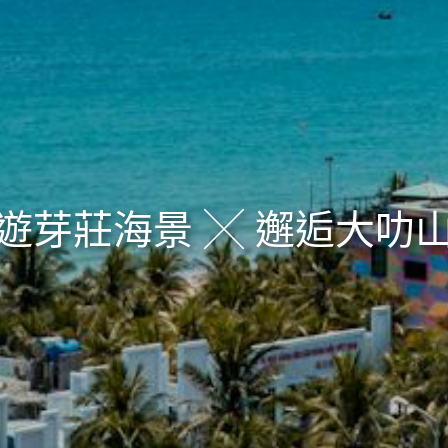
遊芽莊海景 ╳ 邂逅大叻