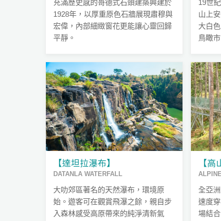
充滿歷史感的哥德式石頭建築興建於
19世
1928年，以厚重原色石牆展現肅穆與
山上安
宏偉，內部細緻窗花更能讓心靈回歸
大白色
平靜。
鳥瞰市
【達坦拉瀑布】
【高
DATANLA WATERFALL
ALPIN
大叻郊區著名的天然瀑布，環境原
全亞洲
始。遊客可在觀賞飛瀑之餘，親自步
速度穿
入森林感受高原帶來的純淨清新氣
場結合