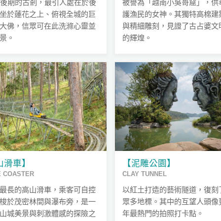
紀後期的古剎，最引人處在於後
被譽為「越南小吳哥窟」，供
坐於蓮花之上、俯視全城的巨
護漁民的女神。其獨特高棉建
大佛，信眾可在此洗滌心靈並
與精細雕刻，見證了古占婆文
景。
的輝煌。
山滑車】
【泥雕公園】
E COASTER
CLAY TUNNEL
最長的高山滑車，乘客可自控
以紅土打造的藝術隧道，復刻
梭於茂密林間與瀑布旁，是一
眾多地標。其中的互望人頭像
山城美景與刺激體感的探險之
年最熱門的拍照打卡點。