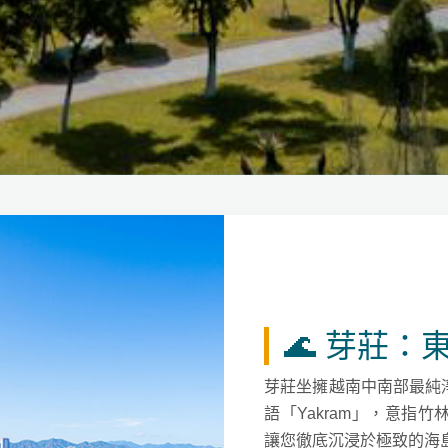
🌊 芽莊
芽莊坐擁越南中南部最純
語「Yakram」，意指
讓您徹底沉浸於極致的海