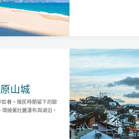
高原山城
四季如春。殖民時期留下的歐
。環繞著壯麗瀑布與湖泊，