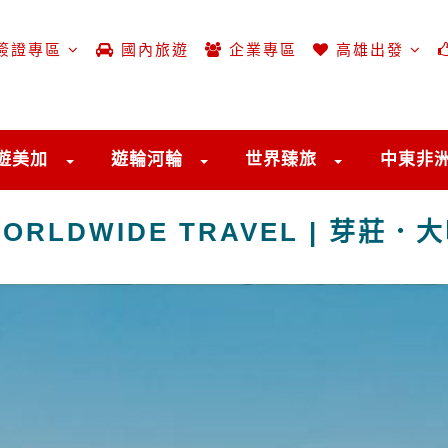
簽證專區
國內旅遊
企業專區
高雄出發
遊美加
遊輪河輪
世界臻旅
中東非
ORLDWIDE TRAVEL | 芽莊．