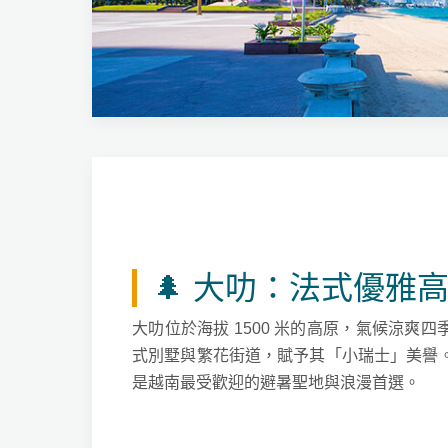
🌲 大叻：法式優雅
大叻位於海拔 1500 米的高原，氣候涼爽
式別墅與繁花街道，賦予其「小瑞士」美譽
是越南最受歡迎的避暑聖地與浪漫首選。