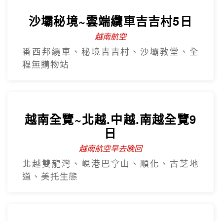
沙壩秘境~雲端纜車吉吉村5日
越南航空
番西邦纜車、秘境吉吉村、沙壩教堂、全
程無購物站
越南全覽~北越.中越.南越全覽9
日
越南航空早去晚回
北越雙龍灣、峴港巴拿山、順化、古芝地
道、美托生態