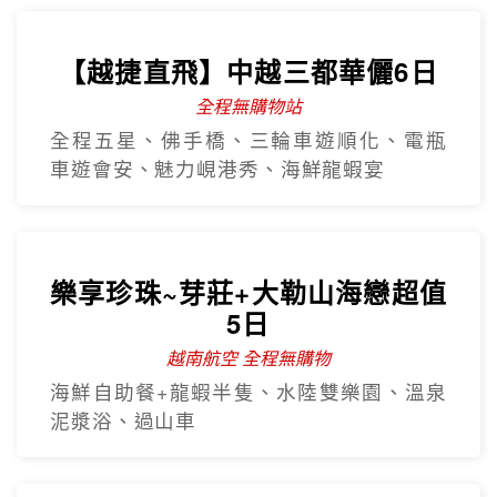
【越捷直飛】中越三都華儷6日
全程無購物站
全程五星、佛手橋、三輪車遊順化、電瓶
車遊會安、魅力峴港秀、海鮮龍蝦宴
樂享珍珠~芽莊+大勒山海戀超值
5日
越南航空 全程無購物
海鮮自助餐+龍蝦半隻、水陸雙樂園、溫泉
泥漿浴、過山車