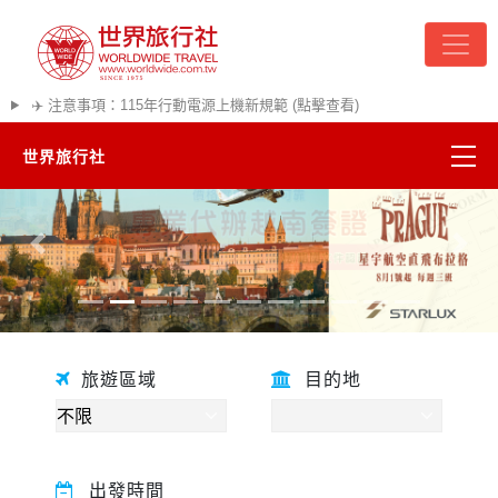
✈️ 注意事項：115年行動電源上機新規範 (點擊查看)
世界旅行社
精彩越南
往前
往後
熱門韓國
超夯日本
旅遊區域
目的地
悠遊美加
遊輪河輪
出發時間