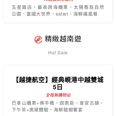
五星飯店、最長跨海纜車、太陽香島自然
公園、富國大世界、safari、海鮮痛風餐
精緻越南遊
Hot Sale
【越捷航空】經典峴港中越雙城
5日
全程無購物站
巴拿山纜車+佛手橋、迦南島、會安古鎮、
下午茶+奧黛體驗、海鮮龍蝦饗宴