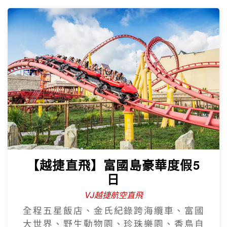
【越捷直飛】富國島豪華度假5
日
VJ越捷航空直飛
全程五星飯店、金氏紀錄跨海纜車、富國
大世界、野生動物園、珍珠樂園、香島自