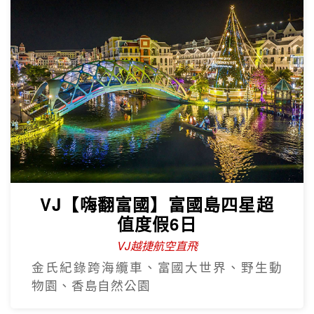
VJ【嗨翻富國】富國島四星超
值度假6日
VJ越捷航空直飛
金氏紀錄跨海纜車、富國大世界、野生動
物園、香島自然公園