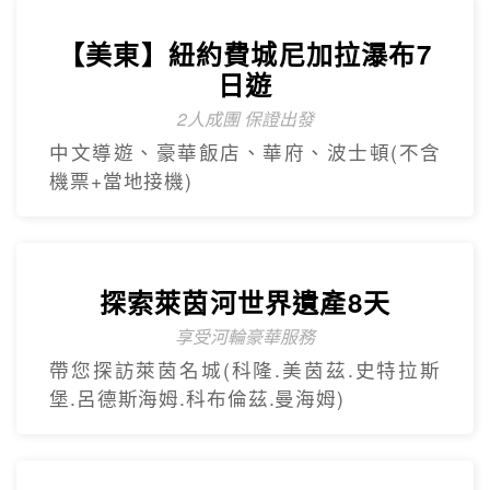
【美東】紐約費城尼加拉瀑布7
日遊
2人成團 保證出發
中文導遊、豪華飯店、華府、波士頓(不含
機票+當地接機)
探索萊茵河世界遺產8天
享受河輪豪華服務
帶您探訪萊茵名城(科隆.美茵茲.史特拉斯
堡.呂德斯海姆.科布倫茲.曼海姆)