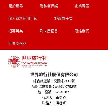
關於世界
隱私權保護
企業專區
個人資料使用告知
旅遊責任險
招募菁英
刷卡授權書
聯絡我們
世界部落格
世界旅行社股份有限公司
綜合旅遊業：交觀綜2117號
品保協會會員：品保北0752號
統一編號：52343132
代表人：黃奕鋒
聯絡人：洪睿妍