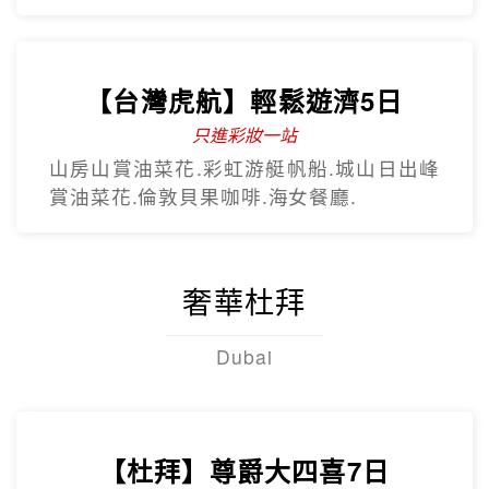
【台灣虎航】輕鬆遊濟5日
只進彩妝一站
山房山賞油菜花.彩虹游艇帆船.城山日出峰
賞油菜花.倫敦貝果咖啡.海女餐廳.
奢華杜拜
Dubai
【杜拜】尊爵大四喜7日