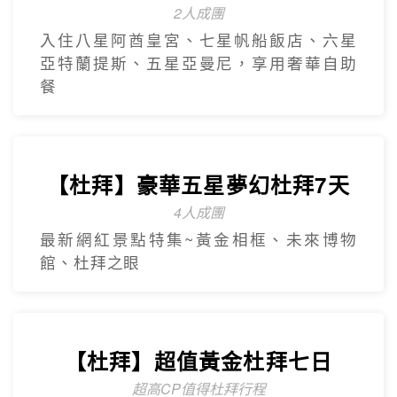
2人成團
入住八星阿酋皇宮、七星帆船飯店、六星
亞特蘭提斯、五星亞曼尼，享用奢華自助
餐
【杜拜】豪華五星夢幻杜拜7天
4人成團
最新網紅景點特集~黃金相框、未來博物
館、杜拜之眼
【杜拜】超值黃金杜拜七日
超高CP值得杜拜行程