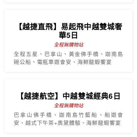
【越捷直飛】易起飛中越雙城奢
華5日
全程無購物站
全程五星、巴拿山、黃金佛手橋、迦南島
碗公船、電瓶車遊會安、海鮮龍蝦饗宴
【越捷航空】中越雙城經典6日
全程無購物站
巴拿山佛手橋、迦南島竹籃船、船遊會
安、越式下午茶+奧黛體驗、海鮮龍蝦饗宴