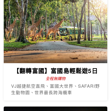
【翻轉富國】富國島輕鬆遊5日
全程無購物
VJ越捷航空直飛、富國大世界、SAFARI野
生動物園、世界最長跨海纜車