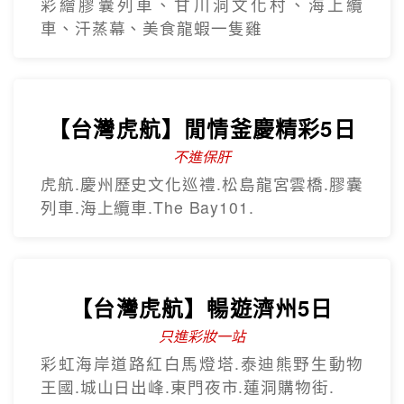
彩繪膠囊列車、甘川洞文化村、海上纜
車、汗蒸幕、美食龍蝦一隻雞
【台灣虎航】閒情釜慶精彩5日
不進保肝
虎航.慶州歷史文化巡禮.松島龍宮雲橋.膠囊
列車.海上纜車.The Bay101.
【台灣虎航】暢遊濟州5日
只進彩妝一站
彩虹海岸道路紅白馬燈塔.泰迪熊野生動物
王國.城山日出峰.東門夜市.蓮洞購物街.