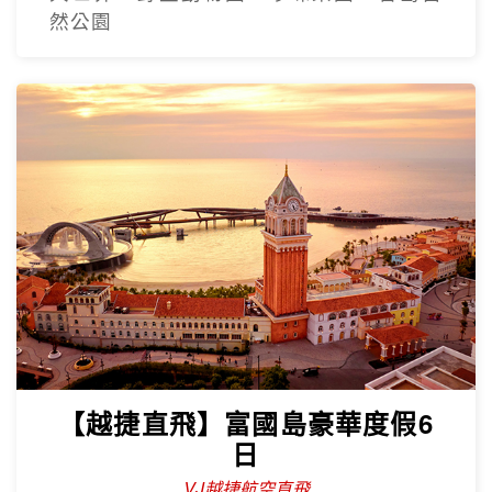
然公園
【越捷直飛】富國島豪華度假6
日
VJ越捷航空直飛