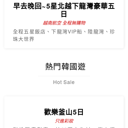
早去晚回~5星北越下龍灣豪華五
日
越南航空 全程無購物
全程五星飯店、下龍灣VIP船、陸龍灣、珍
珠大世界
熱門韓國遊
Hot Sale
歡樂釜山5日
只進彩妝