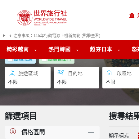
✈️ 注意事項：115年行動電源上機新規範 (點擊查看)
精彩越南
熱門韓國
超夯日本
悠
團體旅遊
團體自由行
旅遊區域
目的地
啟程地
篩選項目
搜尋結
價格區間
顯示模式