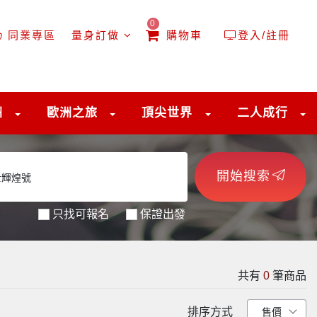
0
同業專區
量身訂做
購物車
登入/註冊
洲
歐洲之旅
頂尖世界
二人成行
開始搜索
只找可報名
保證出發
共有
0
筆商品
排序方式