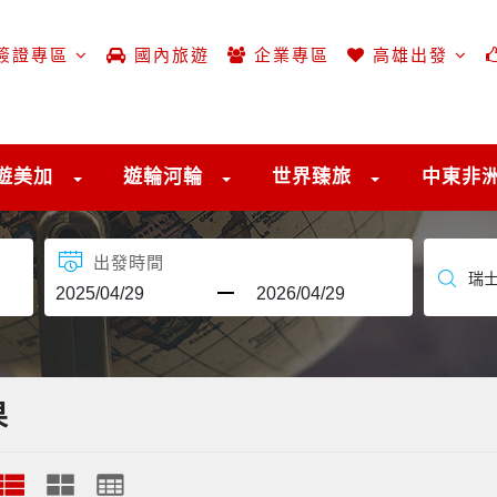
簽證專區
國內旅遊
企業專區
高雄出發
遊美加
遊輪河輪
世界臻旅
中東非
出發時間
果