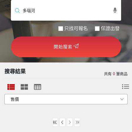
世界臻旅
中東非洲
只找可報名
保證出發
歐洲之旅
開始搜索
頂尖世界
二人成行
搜尋結果
共有
0
筆商品