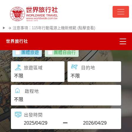
✈️ 注意事項：115年行動電源上機新規範 (點擊查看)
世界旅行社
團體旅遊
團體自由行
精彩越南
旅遊區域
目的地
熱門韓國
超夯日本
啟程地
悠遊美加
出發時間
遊輪河輪