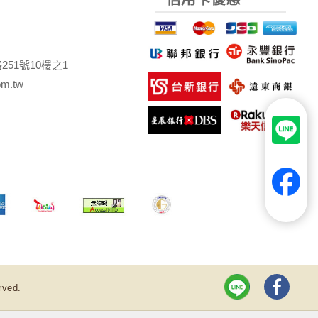
251號10樓之1
om.tw
rved.