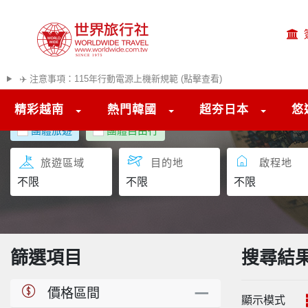
✈️ 注意事項：115年行動電源上機新規範 (點擊查看)
精彩越南
熱門韓國
超夯日本
悠
團體旅遊
團體自由行
旅遊區域
目的地
啟程地
篩選項目
搜尋結
價格區間
顯示模式