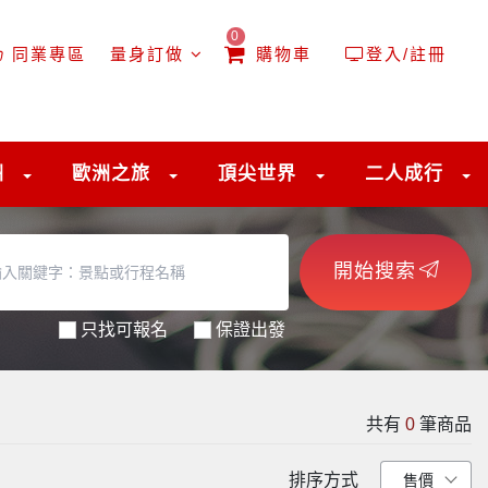
0
同業專區
量身訂做
購物車
登入/註冊
洲
歐洲之旅
頂尖世界
二人成行
開始搜索
只找可報名
保證出發
共有
0
筆商品
排序方式