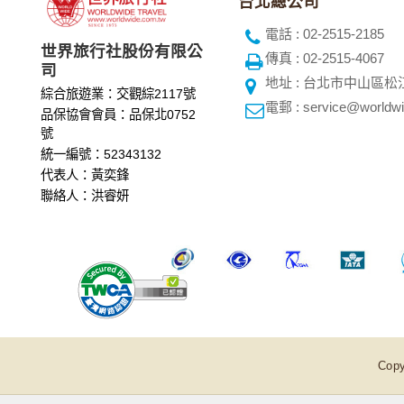
台北總公司
電話 : 02-2515-2185
世界旅行社股份有限公
傳真 : 02-2515-4067
司
地址 : 台北市中山區松
綜合旅遊業：交觀綜2117號
電郵 : service@worldwi
品保協會會員：品保北0752
號
統一編號：52343132
代表人：黃奕鋒
聯絡人：洪睿妍
Copy