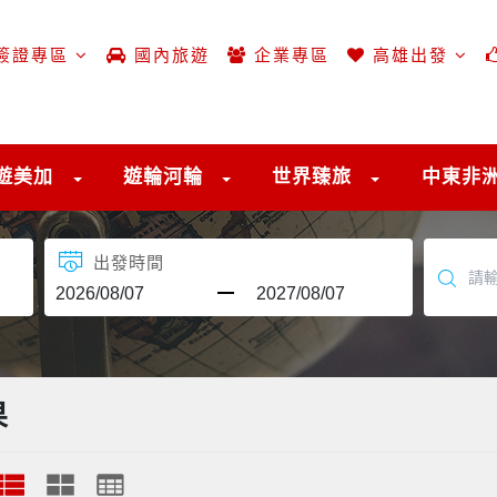
簽證專區
國內旅遊
企業專區
高雄出發
遊美加
遊輪河輪
世界臻旅
中東非
出發時間
果