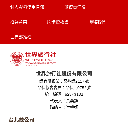
個人資料使用告知
旅遊責任險
招募菁英
刷卡授權書
聯絡我們
世界部落格
世界旅行社股份有限公司
綜合旅遊業：交觀綜2117號
品保協會會員：品保北0752號
統一編號：52343132
代表人：黃奕鋒
聯絡人：洪睿妍
台北總公司