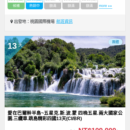
候補
熱銷中
額滿
額滿
額滿
more
出發地：桃園國際機場
航班資訊
團體
13
天
愛在巴爾幹半島~五星克.斯.波.蒙 四晚五星.兩大國家公
園.三纜車.跳島精彩四國13天(CI/BR)