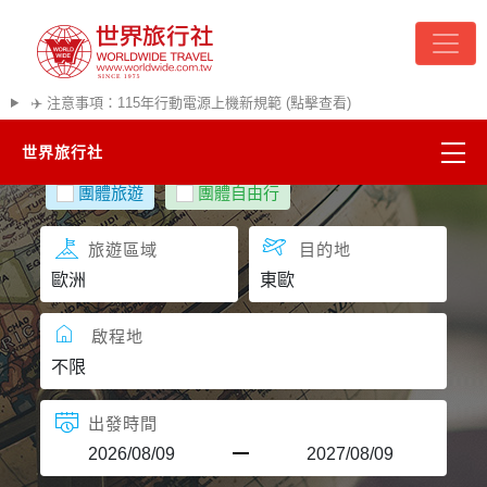
✈️ 注意事項：115年行動電源上機新規範 (點擊查看)
世界旅行社
團體旅遊
團體自由行
精彩越南
旅遊區域
目的地
熱門韓國
超夯日本
啟程地
悠遊美加
出發時間
遊輪河輪