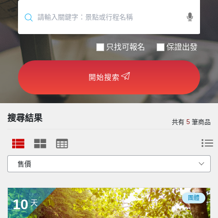
世界臻旅
中東非洲
只找可報名
保證出發
歐洲之旅
開始搜索
頂尖世界
二人成行
搜尋結果
共有
5
筆商品
團體
10
天