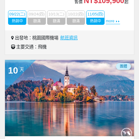
NT$109,900
售價
起
09/22(二)
09/24(四)
10/13(二)
10/22(四)
11/05(四)
熱銷中
額滿
額滿
額滿
熱銷中
more
出發地：桃園國際機場
航班資訊
主要交通：飛機
團體
10
天