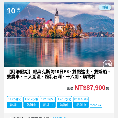
團體
10
天
【阿聯假期】經典克斯匈10日EK~雙點進出、雙遊船、
雙纜車、三大湖區、鐘乳石洞、十六湖、購物村
NT$87,900
售價
起
11/05(四)
11/19(四)
12/03(四)
12/17(四)
01/14(四)
熱銷中
熱銷中
熱銷中
熱銷中
熱銷中
more