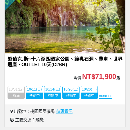
超值克.斯~十六湖區國家公園、鐘乳石洞、纜車、世界
遺產、OUTLET 10天(CI/BR)
NT$71,900
售價
起
10/01(四)
10/11(日)
10/14(三)
10/20(二)
10/26(一)
額滿
熱銷中
熱銷中
熱銷中
熱銷中
more
出發地：桃園國際機場
航班資訊
主要交通：飛機