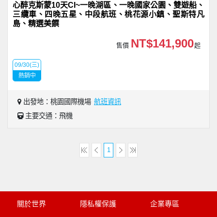
心醉克斯蒙10天CI~一晚湖區、一晚國家公園、雙遊船、
三纜車、四晚五星、中段航班、桃花源小鎮、聖斯特凡
島、精選美饌
NT$141,900
售價
起
09/30(三)
熱銷中
出發地：桃園國際機場
航班資訊
主要交通：飛機
1
關於世界
隱私權保護
企業專區