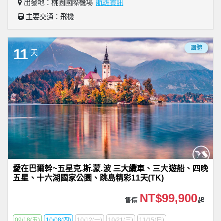
出發地：桃園國際機場
航班資訊
主要交通：飛機
團體
11
天
愛在巴爾幹~五星克.斯.蒙.波 三大纜車、三大遊船、四晚
五星、十六湖國家公園、跳島精彩11天(TK)
NT$99,900
售價
起
09/18(五)
10/08(四)
10/12(一)
10/21(三)
11/15(日)