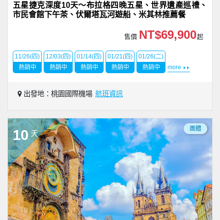
五星捷克深度10天～布拉格四晚五星、世界遺產巡禮、
市民會館下午茶、伏爾塔瓦河遊船、米其林推薦餐
NT$69,900
售價
起
11/26(四)
12/03(四)
01/14(四)
01/21(四)
01/26(二)
熱銷中
熱銷中
熱銷中
熱銷中
熱銷中
more
出發地：桃園國際機場
航班資訊
團體
10
天