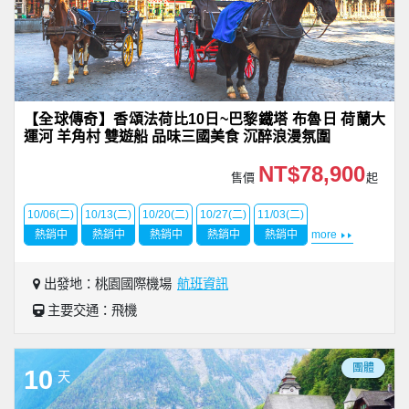
【全球傳奇】香頌法荷比10日~巴黎鐵塔 布魯日 荷蘭大
運河 羊角村 雙遊船 品味三國美食 沉醉浪漫氛圍
NT$78,900
售價
起
10/06(二)
10/13(二)
10/20(二)
10/27(二)
11/03(二)
熱銷中
熱銷中
熱銷中
熱銷中
熱銷中
more
出發地：桃園國際機場
航班資訊
主要交通：飛機
團體
10
天