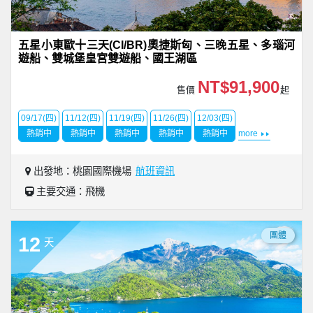
五星小東歐十三天(CI/BR)奧捷斯匈、三晚五星、多瑙河
遊船、雙城堡皇宮雙遊船、國王湖區
NT$91,900
售價
起
09/17(四)
11/12(四)
11/19(四)
11/26(四)
12/03(四)
熱銷中
熱銷中
熱銷中
熱銷中
熱銷中
more
出發地：桃園國際機場
航班資訊
主要交通：飛機
團體
12
天