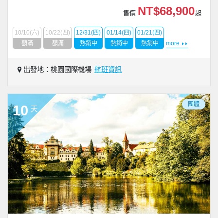
NT$68,900
售價
起
10/10(六)
10/22(四)
12/31(四)
01/14(四)
01/21(四)
額滿
額滿
熱銷中
熱銷中
熱銷中
more
出發地：桃園國際機場
航班資訊
團體
10
天