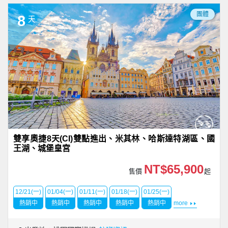
團體
8
天
雙享奧捷8天(CI)雙點進出、米其林、哈斯達特湖區、國
王湖、城堡皇宮
NT$65,900
售價
起
12/21(一)
01/04(一)
01/11(一)
01/18(一)
01/25(一)
熱銷中
熱銷中
熱銷中
熱銷中
熱銷中
more