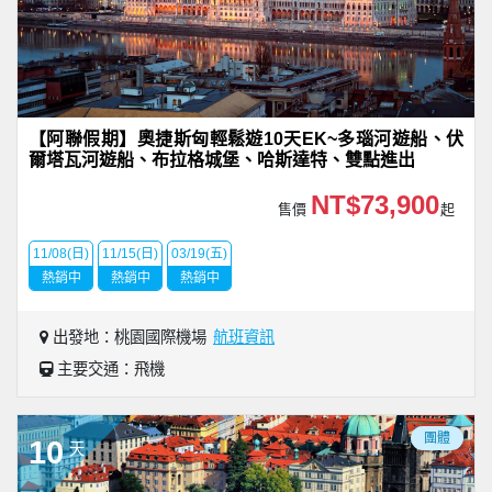
【阿聯假期】奧捷斯匈輕鬆遊10天EK~多瑙河遊船、伏
爾塔瓦河遊船、布拉格城堡、哈斯達特、雙點進出
NT$73,900
售價
起
11/08(日)
11/15(日)
03/19(五)
熱銷中
熱銷中
熱銷中
出發地：桃園國際機場
航班資訊
主要交通：飛機
團體
10
天