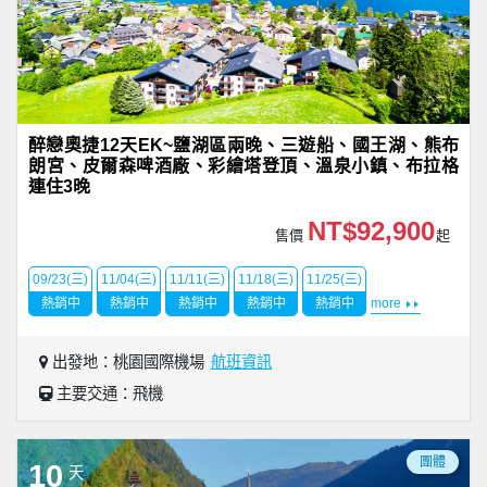
醉戀奧捷12天EK~鹽湖區兩晚、三遊船、國王湖、熊布
朗宮、皮爾森啤酒廠、彩繪塔登頂、溫泉小鎮、布拉格
連住3晚
NT$92,900
售價
起
09/23(三)
11/04(三)
11/11(三)
11/18(三)
11/25(三)
熱銷中
熱銷中
熱銷中
熱銷中
熱銷中
more
出發地：桃園國際機場
航班資訊
主要交通：飛機
團體
10
天