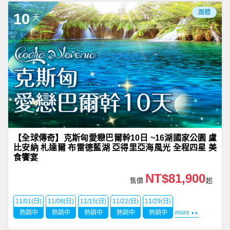
團體
10
天
【全球傳奇】克斯匈愛戀巴爾幹10日 ~16湖國家公園 盧
比安納 札達爾 布雷德藍湖 亞得里亞海風光 全程四星 美
食饗宴
NT$81,900
售價
起
11/01(日)
11/08(日)
11/15(日)
11/22(日)
11/29(日)
熱銷中
熱銷中
熱銷中
熱銷中
熱銷中
more