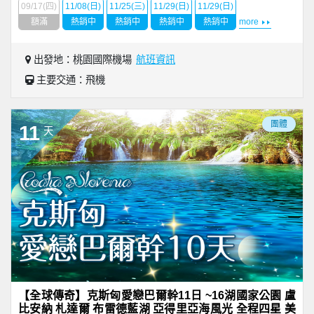
09/17(四)
11/08(日)
11/25(三)
11/29(日)
11/29(日)
額滿
熱銷中
熱銷中
熱銷中
熱銷中
more
出發地：桃園國際機場
航班資訊
主要交通：飛機
團體
11
天
【全球傳奇】克斯匈愛戀巴爾幹11日 ~16湖國家公園 盧
比安納 札達爾 布雷德藍湖 亞得里亞海風光 全程四星 美