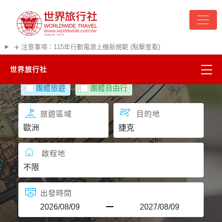
✈️ 注意事項：115年行動電源上機新規範 (點擊查看)
世界旅行社
團體旅遊
團體自由行
精彩越南
旅遊區域
目的地
熱門韓國
超夯日本
啟程地
悠遊美加
出發時間
遊輪河輪