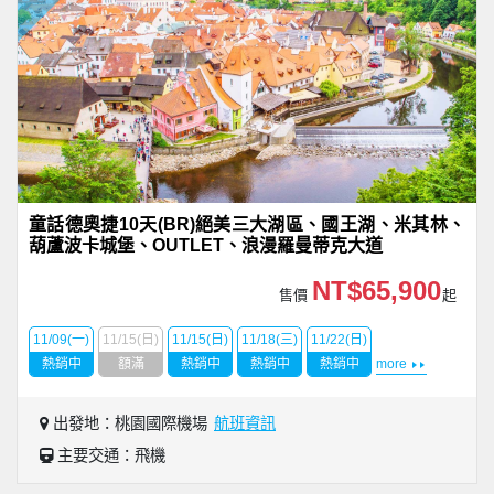
童話德奧捷10天(BR)絕美三大湖區、國王湖、米其林、
葫蘆波卡城堡、OUTLET、浪漫羅曼蒂克大道
NT$65,900
售價
起
11/09(一)
11/15(日)
11/15(日)
11/18(三)
11/22(日)
熱銷中
額滿
熱銷中
熱銷中
熱銷中
more
出發地：桃園國際機場
航班資訊
主要交通：飛機