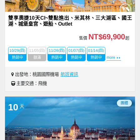
雙享奧捷10天CI~雙點進出、米其林、三大湖區、國王
湖、城堡皇宮、遊船、Outlet
NT$69,900
售價
起
10/29(四)
11/05(四)
11/26(四)
01/07(四)
01/14(四)
熱銷中
額滿
熱銷中
熱銷中
熱銷中
more
出發地：桃園國際機場
航班資訊
主要交通：飛機
團體
10
天