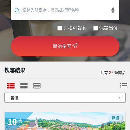
世界臻旅
中東非洲
只找可報名
保證出發
歐洲之旅
開始搜索
頂尖世界
二人成行
搜尋結果
共有
27
筆商品
團體
10
天