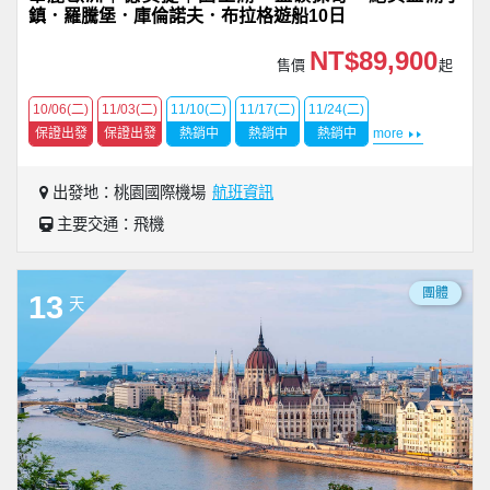
鎮．羅騰堡．庫倫諾夫．布拉格遊船10日
NT$89,900
售價
起
10/06(二)
11/03(二)
11/10(二)
11/17(二)
11/24(二)
保證出發
保證出發
熱銷中
熱銷中
熱銷中
more
出發地：桃園國際機場
航班資訊
主要交通：飛機
團體
13
天