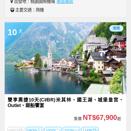
出發地：桃園國際機場
航班資訊
主要交通：飛機
團體
10
天
雙享奧捷10天(CI/BR)米其林、國王湖、城堡皇宮、
Outlet、遊船饗宴
NT$67,900
售價
起
09/03(四)
09/30(三)
10/20(二)
10/26(一)
11/08(日)