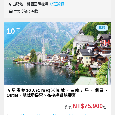
出發地：桃園國際機場
航班資訊
主要交通：飛機
團體
10
天
五星奧捷10天(CI/BR)米其林、三晚五星、湖區、
Outlet、雙城堡皇宮、布拉格遊船饗宴
NT$75,900
售價
起