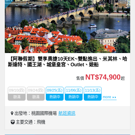
【阿聯假期】雙享奧捷10天EK~雙點進出、米其林、哈
斯達特、國王湖、城堡皇宮、Outlet、遊船
NT$74,900
售價
起
09/10(四)
09/24(四)
09/25(五)
11/06(五)
11/13(五)
額滿
額滿
熱銷中
熱銷中
熱銷中
more
出發地：桃園國際機場
航班資訊
主要交通：飛機