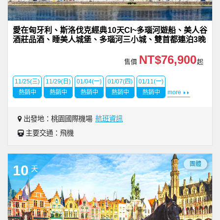
愛在匈牙利、斯洛伐克經典10天CI~多瑙河遊船、美人谷
酒莊品酒、睡美人城堡、多瑙河三小城、雙首都連泊3晚
NT$76,900
售價
起
11/25(三)
11/29(日)
01/04(一)
01/07(四)
01/11(一)
熱銷中
熱銷中
熱銷中
熱銷中
熱銷中
more
出發地：桃園國際機場
航班資訊
主要交通：飛機
團體
10
天