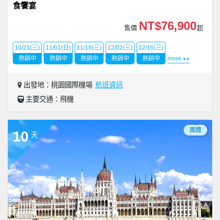
食饗宴
NT$76,900
售價
起
10/21(三)
11/01(日)
11/18(三)
12/02(三)
12/16(三)
熱銷中
熱銷中
熱銷中
熱銷中
熱銷中
more
出發地：桃園國際機場
航班資訊
主要交通：飛機
團體
10
天