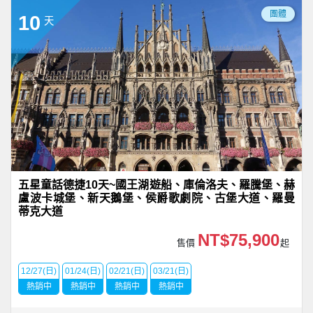
團體
10
天
五星童話德捷10天~國王湖遊船、庫倫洛夫、羅騰堡、赫
盧波卡城堡、新天鵝堡、侯爵歌劇院、古堡大道、羅曼
蒂克大道
NT$75,900
售價
起
12/27(日)
01/24(日)
02/21(日)
03/21(日)
熱銷中
熱銷中
熱銷中
熱銷中