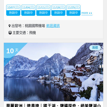
10/07(三)
11/04(三)
11/11(三)
11/18(三)
11/25(三)
熱銷中
熱銷中
熱銷中
熱銷中
熱銷中
more
出發地：桃園國際機場
航班資訊
主要交通：飛機
團體
10
天
華麗歐洲｜德奧捷｜國王湖．鹽礦探奇．絕美鹽湖小