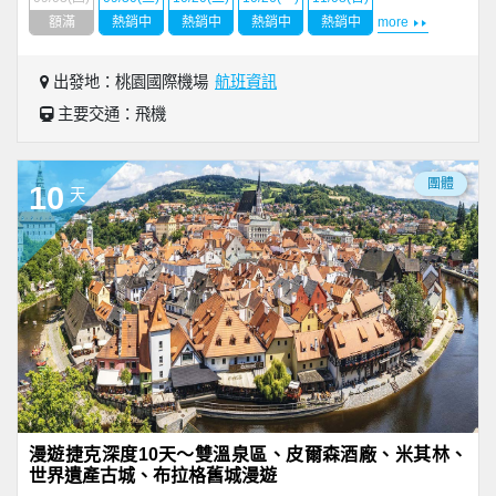
額滿
熱銷中
熱銷中
熱銷中
熱銷中
more
出發地：桃園國際機場
航班資訊
主要交通：飛機
團體
10
天
漫遊捷克深度10天～雙溫泉區、皮爾森酒廠、米其林、
世界遺產古城、布拉格舊城漫遊