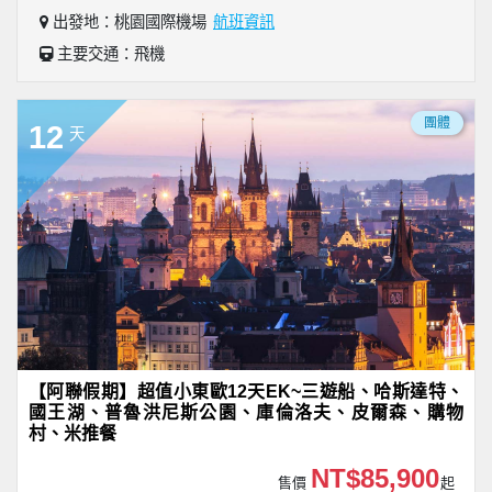
出發地：桃園國際機場
航班資訊
主要交通：飛機
團體
12
天
【阿聯假期】超值小東歐12天EK~三遊船、哈斯達特、
國王湖、普魯洪尼斯公園、庫倫洛夫、皮爾森、購物
村、米推餐
NT$85,900
售價
起