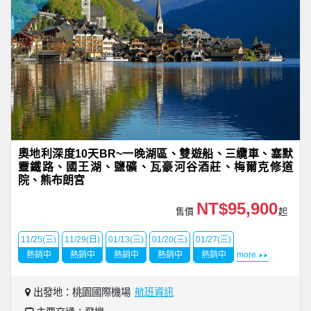
奧地利深度10天BR~一晚湖區、雙遊船、三纜車、塞默
靈鐵路、國王湖、鹽礦、瓦豪河谷酒莊、梅爾克修道
院、熊布朗宮
NT$95,900
售價
起
11/25(三)
11/29(日)
01/13(三)
01/20(三)
01/27(三)
熱銷中
熱銷中
熱銷中
熱銷中
熱銷中
more
出發地：桃園國際機場
航班資訊