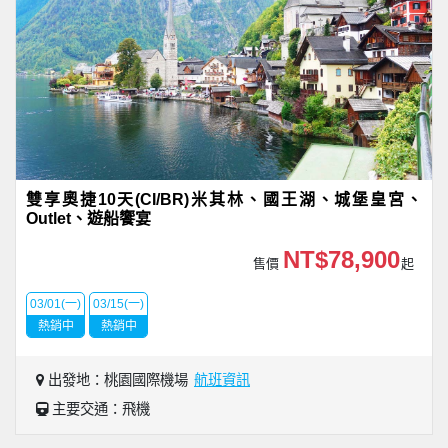
雙享奧捷10天(CI/BR)米其林、國王湖、城堡皇宮、
Outlet、遊船饗宴
NT$78,900
售價
起
03/01(一)
03/15(一)
熱銷中
熱銷中
出發地：桃園國際機場
航班資訊
主要交通：飛機