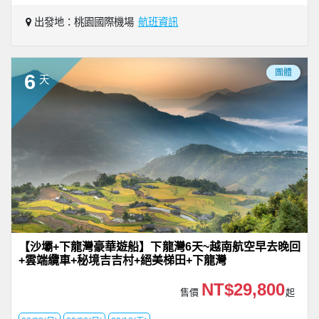
出發地：桃園國際機場
航班資訊
團體
6
天
【沙壩+下龍灣豪華遊船】下龍灣6天~越南航空早去晚回
+雲端纜車+秘境吉吉村+絕美梯田+下龍灣
NT$29,800
售價
起