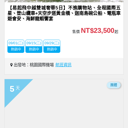
【易起飛中越雙城奢華5日】不進購物站、全程國際五
星、登山纜車+天空步道黃金橋、迦南島碗公船、電瓶車
遊會安、海鮮龍蝦饗宴
NT$23,500
售價
起
09/01(二)
09/15(二)
09/29(二)
熱銷中
熱銷中
熱銷中
出發地：桃園國際機場
航班資訊
團體
5
天