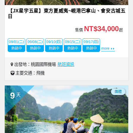
【JX星宇五星】東方夏威夷~峴港巴拿山、會安古城五
日
NT$34,000
售價
起
09/01(二)
09/08(二)
09/10(四)
09/15(二)
09/17(四)
熱銷中
熱銷中
熱銷中
熱銷中
熱銷中
more
出發地：桃園國際機場
航班資訊
主要交通：飛機
團體
9
天