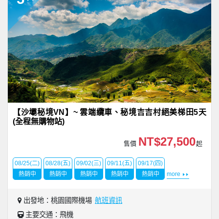
【沙壩秘境VN】~ 雲端纜車、秘境吉吉村絕美梯田5天
(全程無購物站)
NT$27,500
售價
起
08/25(二)
08/28(五)
09/02(三)
09/11(五)
09/17(四)
熱銷中
熱銷中
熱銷中
熱銷中
熱銷中
more
出發地：桃園國際機場
航班資訊
主要交通：飛機