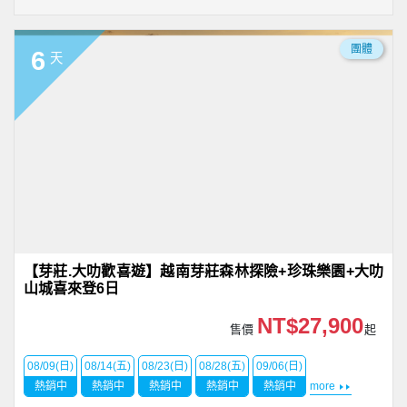
團體
6
天
【芽莊.大叻歡喜遊】越南芽莊森林探險+珍珠樂園+大叻
山城喜來登6日
NT$27,900
售價
起
08/09(日)
08/14(五)
08/23(日)
08/28(五)
09/06(日)
熱銷中
熱銷中
熱銷中
熱銷中
熱銷中
more