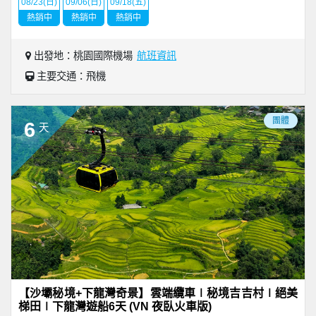
08/23(日)
09/06(日)
09/18(五)
熱銷中
熱銷中
熱銷中
出發地：桃園國際機場
航班資訊
主要交通：飛機
團體
6
天
【沙壩秘境+下龍灣奇景】雲端纜車∣秘境吉吉村∣絕美
梯田∣下龍灣遊船6天 (VN 夜臥火車版)