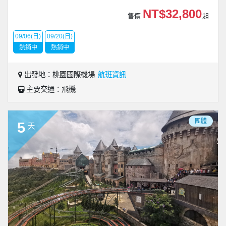
NT$32,800
售價
起
09/06(日)
09/20(日)
熱銷中
熱銷中
出發地：桃園國際機場
航班資訊
主要交通：飛機
團體
5
天