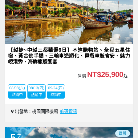
【越捷~中越三都華儷6日】不進購物站、全程五星住
宿、黃金佛手橋、三輪車遊順化、電瓶車遊會安、魅力
峴港秀、海鮮龍蝦饗宴
NT$25,900
售價
起
08/08(六)
08/13(四)
09/24(四)
熱銷中
熱銷中
熱銷中
出發地：桃園國際機場
航班資訊
團體
5
天