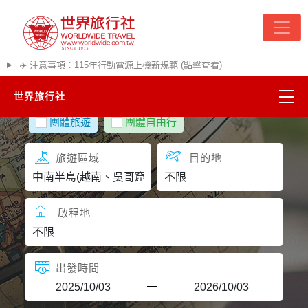
✈️ 注意事項：115年行動電源上機新規範 (點擊查看)
世界旅行社
團體旅遊
團體自由行
精彩越南
旅遊區域
目的地
熱門韓國
超夯日本
啟程地
悠遊美加
出發時間
遊輪河輪