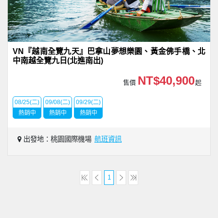
VN『越南全覽九天』巴拿山夢想樂園、黃金佛手橋、北
中南越全覽九日(北進南出)
NT$40,900
售價
起
08/25(二)
09/08(二)
09/29(二)
熱銷中
熱銷中
熱銷中
出發地：桃園國際機場
航班資訊
1