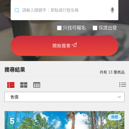
世界臻旅
中東非洲
只找可報名
保證出發
歐洲之旅
開始搜索
頂尖世界
二人成行
搜尋結果
共有
13
筆商品
團體
5
天