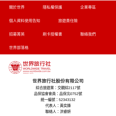
關於世界
隱私權保護
企業專區
個人資料使用告知
旅遊責任險
招募菁英
刷卡授權書
聯絡我們
世界部落格
世界旅行社股份有限公司
綜合旅遊業：交觀綜2117號
品保協會會員：品保北0752號
統一編號：52343132
代表人：黃奕鋒
聯絡人：洪睿妍