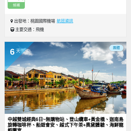
候補
出發地：桃園國際機場
航班資訊
主要交通：飛機
團體
6
天
中越雙城經典6日~無購物站、登山纜車+黃金橋、迦南島
旋轉咖啡杯、船遊會安、越式下午茶+奧黛體驗、海鮮龍
蝦饗宴