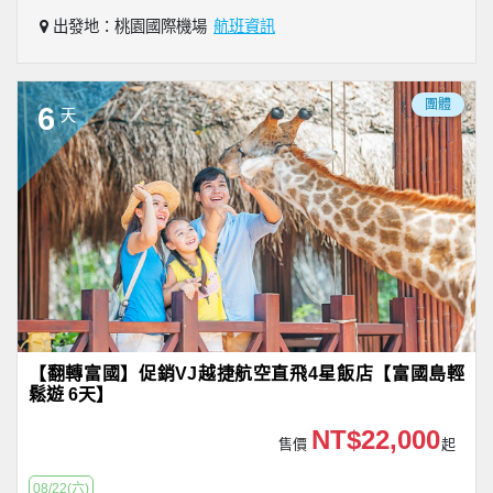
出發地：桃園國際機場
航班資訊
團體
6
天
【翻轉富國】促銷VJ越捷航空直飛4星飯店【富國島輕
鬆遊 6天】
NT$22,000
售價
起
08/22(六)