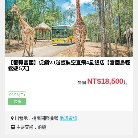
【翻轉富國】促銷VJ越捷航空直飛4星飯店【富國島輕
鬆遊 5天】
NT$18,500
售價
起
09/08(二)
候補
出發地：桃園國際機場
航班資訊
主要交通：飛機