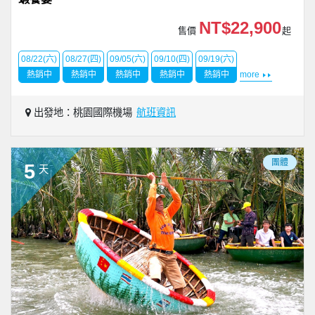
NT$22,900
售價
起
08/22(六)
08/27(四)
09/05(六)
09/10(四)
09/19(六)
熱銷中
熱銷中
熱銷中
熱銷中
熱銷中
more
出發地：桃園國際機場
航班資訊
團體
5
天