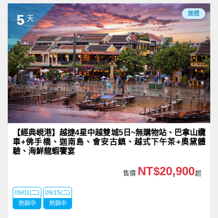
團體
5
天
【經典峴港】越捷4星中越雙城5日~無購物站、巴拿山纜
車+佛手橋、迦南島、會安古鎮、越式下午茶+奧黛體
驗、海鮮龍蝦饗宴
NT$20,900
售價
起
09/01(二)
09/15(二)
熱銷中
熱銷中