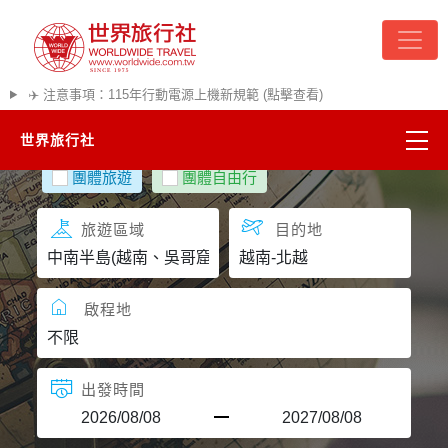
✈️ 注意事項：115年行動電源上機新規範 (點擊查看)
世界旅行社
團體旅遊
團體自由行
精彩越南
旅遊區域
目的地
熱門韓國
超夯日本
啟程地
悠遊美加
出發時間
遊輪河輪