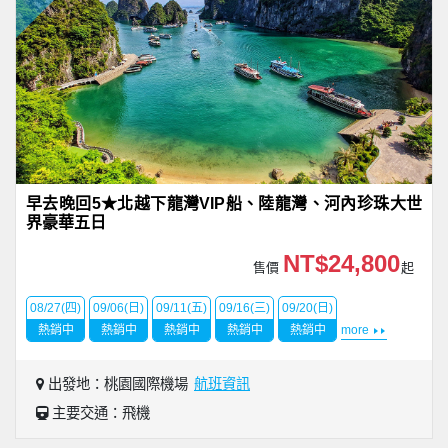
早去晚回5★北越下龍灣VIP船、陸龍灣、河內珍珠大世
界豪華五日
NT$24,800
售價
起
08/27(四)
09/06(日)
09/11(五)
09/16(三)
09/20(日)
熱銷中
熱銷中
熱銷中
熱銷中
熱銷中
more
出發地：桃園國際機場
航班資訊
主要交通：飛機