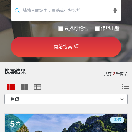
世界臻旅
中東非洲
只找可報名
保證出發
歐洲之旅
開始搜索
頂尖世界
二人成行
搜尋結果
共有
2
筆商品
團體
5
天