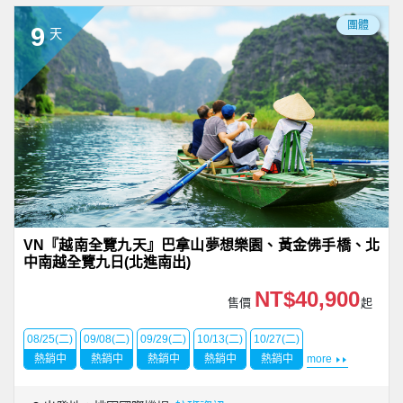
團體
9
天
VN『越南全覽九天』巴拿山夢想樂園、黃金佛手橋、北
中南越全覽九日(北進南出)
NT$40,900
售價
起
08/25(二)
09/08(二)
09/29(二)
10/13(二)
10/27(二)
熱銷中
熱銷中
熱銷中
熱銷中
熱銷中
more