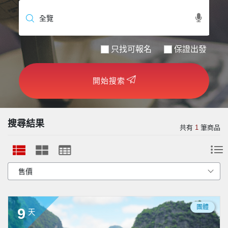
世界臻旅
中東非洲
只找可報名
保證出發
歐洲之旅
開始搜索
頂尖世界
二人成行
搜尋結果
共有
1
筆商品
團體
9
天