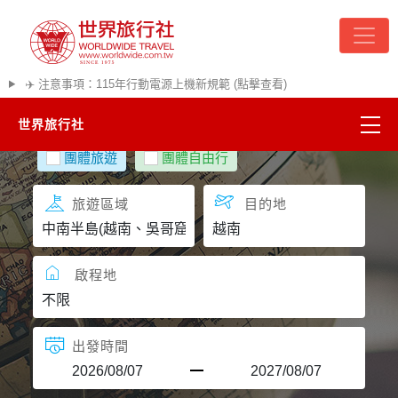
✈️ 注意事項：115年行動電源上機新規範 (點擊查看)
世界旅行社
團體旅遊
團體自由行
精彩越南
旅遊區域
目的地
熱門韓國
超夯日本
啟程地
悠遊美加
出發時間
遊輪河輪