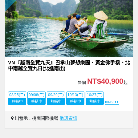
VN『越南全覽九天』巴拿山夢想樂園、黃金佛手橋、北
中南越全覽九日(北進南出)
NT$40,900
售價
起
08/25(二)
09/08(二)
09/29(二)
10/13(二)
10/27(二)
熱銷中
熱銷中
熱銷中
熱銷中
熱銷中
more
出發地：桃園國際機場
航班資訊