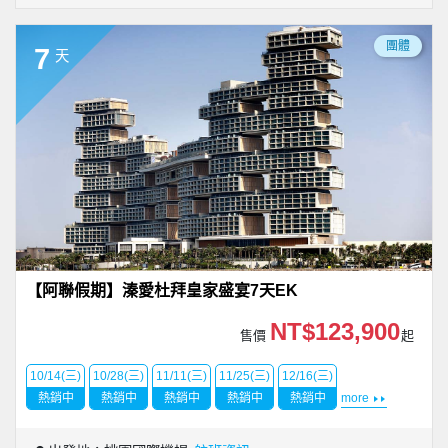
團體
7
天
【阿聯假期】溱愛杜拜皇家盛宴7天EK
NT$123,900
售價
起
10/14(三)
10/28(三)
11/11(三)
11/25(三)
12/16(三)
熱銷中
熱銷中
熱銷中
熱銷中
熱銷中
more