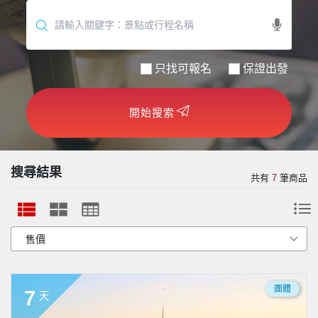
世界臻旅
中東非洲
只找可報名
保證出發
歐洲之旅
開始搜索
頂尖世界
二人成行
搜尋結果
共有
7
筆商品
團體
7
天