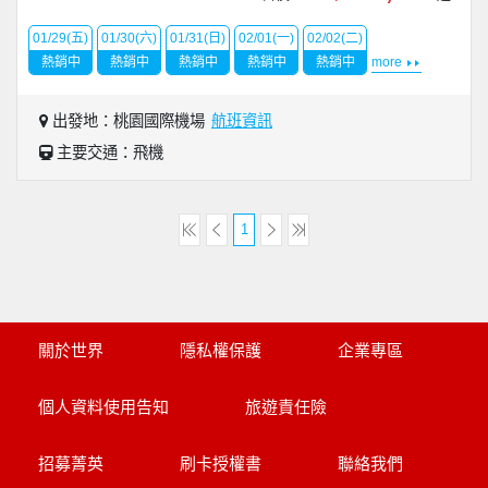
01/29(五)
01/30(六)
01/31(日)
02/01(一)
02/02(二)
熱銷中
熱銷中
熱銷中
熱銷中
熱銷中
more
出發地：桃園國際機場
航班資訊
主要交通：飛機
1
關於世界
隱私權保護
企業專區
個人資料使用告知
旅遊責任險
招募菁英
刷卡授權書
聯絡我們