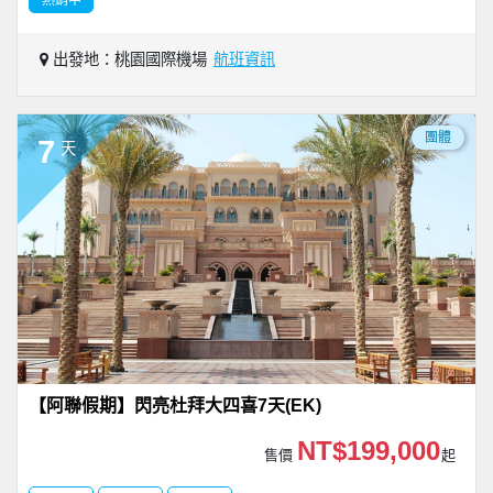
出發地：桃園國際機場
航班資訊
團體
7
天
【阿聯假期】閃亮杜拜大四喜7天(EK)
NT$199,000
售價
起