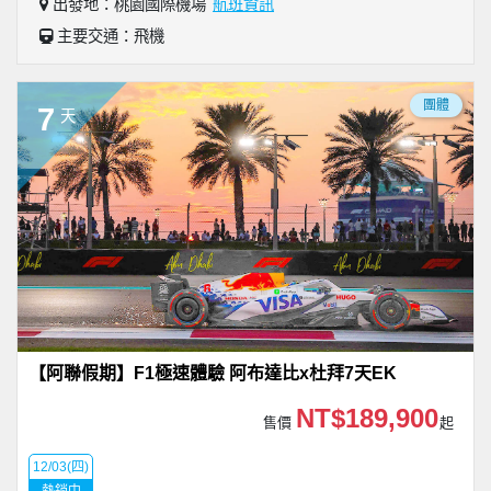
出發地：桃園國際機場
航班資訊
主要交通：飛機
團體
7
天
【阿聯假期】F1極速體驗 阿布達比x杜拜7天EK
NT$189,900
售價
起
12/03(四)
熱銷中