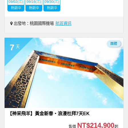
09/02(三)
09/16(三)
09/30(三)
熱銷中
熱銷中
熱銷中
出發地：桃園國際機場
航班資訊
團體
7
天
【神采飛羊】黃金新春・浪漫杜拜7天EK
NT$214,900
售價
起