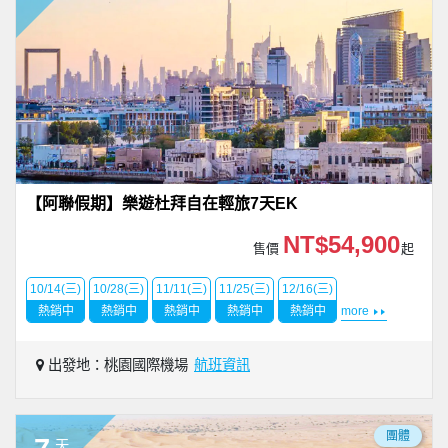
【阿聯假期】樂遊杜拜自在輕旅7天EK
NT$54,900
售價
起
10/14(三)
10/28(三)
11/11(三)
11/25(三)
12/16(三)
熱銷中
熱銷中
熱銷中
熱銷中
熱銷中
more
出發地：桃園國際機場
航班資訊
團體
天