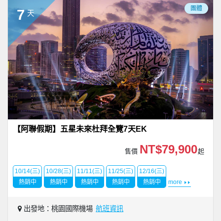
團體
7
天
【阿聯假期】五星未來杜拜全覽7天EK
NT$79,900
售價
起
10/14(三)
10/28(三)
11/11(三)
11/25(三)
12/16(三)
熱銷中
熱銷中
熱銷中
熱銷中
熱銷中
more
出發地：桃園國際機場
航班資訊