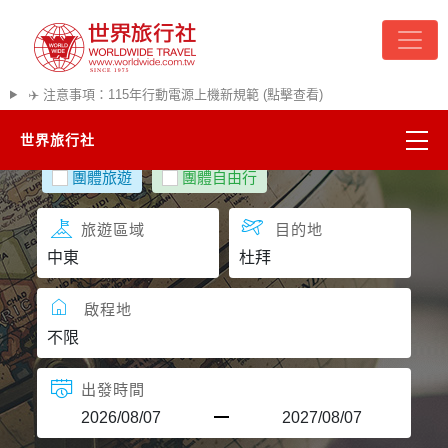
✈️ 注意事項：115年行動電源上機新規範 (點擊查看)
世界旅行社
團體旅遊
團體自由行
精彩越南
旅遊區域
目的地
熱門韓國
超夯日本
啟程地
悠遊美加
出發時間
遊輪河輪