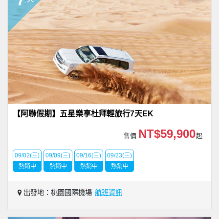
7
【阿聯假期】五星樂享杜拜輕旅行7天EK
NT$59,900
售價
起
09/02(三)
09/09(三)
09/16(三)
09/23(三)
熱銷中
熱銷中
熱銷中
熱銷中
出發地：桃園國際機場
航班資訊